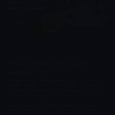
TV+ ile Herkese Uygun Canlı TV
Kanallarını İzle
İzlenecek ne varsa hep bir fazlasını sunan TV+ ile canlı TV
kanallarını dilediğin yerden seyret! Burada seni;
haberden
dizi ve filme, eğlenceden spora ve belgesele
kadar pek
çok kanal türü bekliyor. Böylece canın ne isterse onu özgürce
izlemen mümkün hâle geliyor. Yediden yetmişe hitap eden bu
kanallarda günün her saatinde yetişkinlere ve çocuklara
yönelik içerikler ekrana geliyor. TV+’tan canlı TV izlemek
istiyorsan hemen şimdi bu ayrıcalıklı dünyaya katıl!