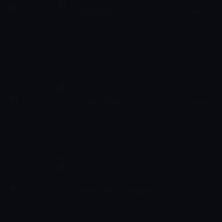
evleneceğini öğrendiğinde ona ders vermek için küçük, minicik bir
Aldatmak
Tekrar
oyun oynamak isteyen Alize, başına geleceklerden habersizdir.
03:45 - 05:45
Dizi
Kendini bir anda bambaşka bir hayatın içinde bulan Alize’nin
önünde artık iki yol vardır. Ya oyunu, yeni kurallarına göre
Hem kızını hem de torununu kaybetmenin eşiğindeki Güzide,
oynayacak ya da havlu atacaktır.
hayatının en zor kararının kıyısında savrulmaktadır. Bu zor
zamanlarda umduğu desteği göremeyecek, kendi başına ayakta
durmayı bir kez daha öğrenmek zorunda kalacaktır. Yürek burkan
kaza ve devamında Behram'ın vurulması bütün aileyi dehşete
düşürmüştür. Behram'ı hedef alan namlunun diğer ucunda kimin
Kuzey Güney
Tekrar
olduğu Dicleli ailesi için büyük bir soru işaretidir. Beklenmedik bir
04:15 - 07:00
Dizi
ismin Güzide ve ailesinin hayatına girmesinin ise herkes için geri
dönülmez etkileri olacaktır.
Kuzey ve Güney, pusuladaki iki farklı yön gibi, karakterleri ve
hayalleriyle de farklı iki kardeştir. Birbirlerine olan bağlılıkları dışında
tek ortak noktalarıysa, babaları Sami’nin işlettiği simit fırınına
sığamayacak kadar büyük hayallerinin olmasıdır. Ancak iki kardeşin
hayallerinin gerçeğe dönüşebilmesi için kaderlerini de
değiştirmeleri gerekecektir.
Gelsin Hayat Bildiği Gibi
Tekrar
04:15 - 06:00
Dizi