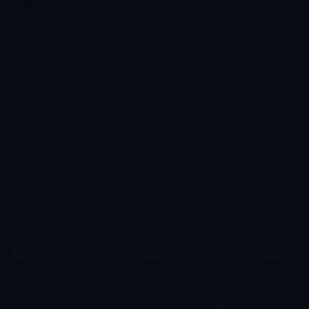
iflas gerçeğiyle yüzleşir. Diğer yandan eşinin ailesiyle mücadele
Erkenci Kuş
Tekrar
etmek zorunda kalır. İstanbul'dan gelen bu narin ve iyi yetişmiş
16:30 - 19:00
Dizi
kadın, karagül gibi bu topraklarda kalmak için direnecek mi yoksa
tüm bu mücadeleden vazgeçip kendi yolunu mu çizecek?
Sanem, sabahları birkaç saat babasının bakkal dükkanında
çalıştıktan sonra bütün gününü hayal kurarak ve kitabı üzerinde
çalışarak geçirmektedir ve son derece mutludur. Ta ki anne ve
babası kendisine doğru düzgün bir iş bulmazsa evlenmek
zorunda olduğunu söyleyene kadar! Sanem bunun üzerine
mecburen ablasının iş yerinde çalışmaya başlar. Hayallerini
Aşk-ı Memnu
Tekrar
süsleyen büyük aşkının kendisini orada beklediğinden habersizdir
16:45 - 19:00
Dizi
henüz. Üstelik bilmeden müstakbel aşkı Can'a ve şirkete kurulan
bir tuzağın parçası olur.
Çocukları ve uzak akraba çocuğu Behlül ile İstanbul’un en önemli
yalılarından birinde yaşayan Adnan Bey, Firdevs Hanım’ın kızı
Bihter’le yıllar sonra tekrar karşılaştıktan sonra, unuttuğu
duyguları yeniden hatırlamaya başlar. Firdevs Hanım çok hırslı bir
kadındır. Kızlarıyla rekabet halindedir. Kızı Bihter, babasının
ölümünden sorumlu tuttuğu annesine kin duymakta ve onun
Asırlık Gece
Yeni Bölüm
kızı olarak anılmaktan büyük utanç duymaktadır. Bihter, Adnan
20:00 - 23:30
Dizi
-
Sezon 1, Bölüm 2
Bey’le karşılaştığında onun güvenli elini tutar ve yeni hayatına
doğru yürümeye başlar. Bihter, Adnan Bey’in köşkünde
Asırlık Gece dizisi, 15 Temmuz 2016'daki darbe girişimi sırasında