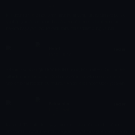
Dizi
Kendini bir anda bambaşka bir hayatın içinde bulan Alize’nin
önünde artık iki yol vardır. Ya oyunu, yeni kurallarına göre
Kirli geçmişini ardında bırakmaya karar verip itirafçı olan ve polisle
oynayacak ya da havlu atacaktır.
yaptığı işbirliği sonucunda coğrafya öğretmeni olarak yeni bir
hayata başlayan Sadi Payaslı, sarsılmaz adalet duygusuyla
atandığı Karabayır Lisesi’nde taşları yerinden oynatacak! Sadi
Payaslı gibi kendilerini hiç beklemedikleri bir anda Karabayır
Lisesi’nde bulan hayatının baharındaki beş genç Mert, Zülfikar,
Halef
Tekrar
Can, Melek ve Aylin’in hayatı ise okulun yeni coğrafya
12:00 - 15:00
Dizi
öğretmeniyle tanıştıklarında tümüyle değişecek. Karabayır
Lisesin'de gençlere doğru yolu gösterebilmek için mücadele eden
Yelduran ve Kordağlı, Urfa'daki iki büyük, köklü ailedir. Aralarındaki
Yeliz Hoca, Sadi Payaslı ve ıslahevinden gönderilen beş gencin
yıllardır süren husumet, Serhat ve Yıldız'ın evlenmesi üzerine
gelişiyle lisenin iyice karışması üzerine durumu kontrol altında
yapılan bir akitle son bulmuştur. Ancak ailesinden uzak yaşayan
tutmak için elinden geleni yapacak.
ve İstanbul'da başarılı bir cerrah olan Serhat, bu evliliği hiçbir
zaman istememiştir. Üstelik yakın zamanda yurtdışına yerleşme
planı yapıyordur. Fakat Serhat'ın hayatı, Melek'le tanışınca
Seksenler
Tekrar
tamamen değişir. Melek'e âşık olur ve onunla evlenip İstanbul'da
13:30 - 14:40
Dizi
yeni bir hayat kurmak ister. Ancak Serhat'ın Urfa'ya dönüşü,
Melek de dahil olmak üzere herkesin hayatını kökten
Klasik bir Türk ailesinin yaşamını konu alan eğlenceli bir dönem
değiştirecektir.
sit-com'u... Sosyal hayattaki değişim, hayatımıza giren yeniliklerin