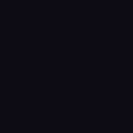
Zeynep’e karısı rolünü oynamasını teklif etmesiyle hikaye başlıyor.
Seksenler
Tekrar
Hayatındaki mecburiyetlerden dolayı bu teklifi kabul etmek
02:00 - 03:10
Dizi
zorunda kalan Zeynep, küçük bebeği Selim’le kendini yeni bir
maceranın ortasında buluyor.
Klasik bir Türk ailesinin yaşamını konu alan eğlenceli bir dönem
sit-com'u... Sosyal hayattaki değişim, hayatımıza giren yeniliklerin
bizleri nasıl etkilediği gözler önüne seriliyor. Seksenler dizisi bize
kaybettiğimiz insani değerleri yeni nesillere tekrar kazandırmak
amacıyla geçmişe yapılmış eğlenceli bir yolculuk... Çocuklar; sobayı,
merdaneli makineyi, pul yapıştırıp yolladığımız mektupları, anket
Muhtemel Aşk
Tekrar
defterlerini, siyah önlükleri, kolalı yakaları, sokaklarda koşturarak
02:00 - 04:15
Dizi
sürdüğümüz telli arabaları, misket dolu torbaları ilk defa bu dizide
görecek.
Bir hafta içinde borcunu ödemediği takdirde yıllardır emek verdiği
avukatlık bürolarını kaybetme tehlikesiyle karşı karşıya kalan
Defne, son şansını ortak bir projeye bağlıyor. Ancak bunun için
yolları yeniden kesişen Kadir ve Tolga'yı aynı projede buluşturması
gerekiyor. Defne, ikiliyi ikna etmeye çalışırken aralarındaki
geçmişten gelen sorunun sandığından çok daha derin olduğunu
Güzel Köylü
Tekrar
fark etmiyor.
02:30 - 04:30
Dizi
Gül, evlilik hazırlığı yaptığı sevgilisi Kaan’ın ihanetine uğradığını