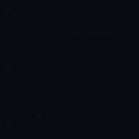
Gözleri KaraDeniz
Tekrar
05:45 - 08:00
Dizi
Karadenizli Azil Kaptan uzun bir seferden memleketi Rize'ye
dönerken gemisindeki yasa dışı duruma kayıtsız kalamaz ve
böylece azılı bir düşman edinir. Bu sırada, İstanbul'da yaşayan
Rizeli Maçari ailesinin varisi Mehmet Maçari hapisten çıkar.
Mehmet hem sevdiği kadın, hem de ailesi için önemli kararlar
almanın arifesindedir. İş için Rize'de bulunan Güneş Aydınay
Yeni Gelin
Tekrar
tesadüf eseri onu zor durumdan kurtaran Azil Kaptan'la tanışır.
06:00 - 09:00
Dizi
Kısacık bir zaman diliminde, Azil ve Güneş birbirlerinin geçmişine
kulak verirken, geleceğin de bu tanışıklıktan kurulacağının
Biri Madrid'te ve Milano'da büyümüş İspanyol güzeli Bella; diğeri
farkında değildirler.
Çukurova'nın bağrında, aşiret içinde yoğrulmuş Hazar Ağa... İki
ayrı dünyanın insanı olsalar da aşklarına engel olamayıp evlenirler
ve Çukurova'nın, Bozok Aşireti’nin yolunu tutarlar. Artık Bella,
Bozok Aşireti’nin yeni gelinidir. Fakat bu durum, başta kayın valide
Asiye olmak üzere, tüm konak halkını rahatsız eder ve o an hepsi
Son Yaz
Tekrar
ant içer. Bu yeni gelin, bu konakta barınamayacak ve geldiği gibi
06:00 - 08:30
Dizi
gidecektir. Fakat Bella, telli duvaklı gelin olmuş, girdiği tüm