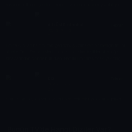
mutluluğu ararken, tutkuyla tanışır. Behlül ve Bihter birbirlerine
yaşanan kritik gelişmeleri ve o gece verilen mücadeleyi anlatıyor.
doğru sürüklenirler. Yasak aşkları bu ailedeki herkesi ayrı ayrı
etkileyecektir.
Altı Üstü İstanbul
Tekrar
20:00 - 23:40
Dizi
Emir’e kurulan hain tuzak, geri dönüşü olmayan bir savaşın fitilini
ateşler. Emir, Sado ve Mert, Hasan’la olan kardeşliklerini en ağır
sınavlarından birinde bulurken, Naz ile Emir arasındaki yakınlaşma
yeni bir boyut kazanır. Melek ise hem geçmişiyle hem de verdiği
kararların sonuçlarıyla yüzleşmek zorunda kalır. Diğer tarafta ise
Uzay, adım adım uyguladığı planla herkesi geri dönüşü olmayan
Dizi
Tekrar
bir hesaplaşmanın eşiğine sürükler.
21:45 - 00:45
Dizi
Star TV'nin sevilen yerli dizileri tekrar bölümleriyle ekrana geliyor.
Bugün TV’de Hangi Diziler Var?