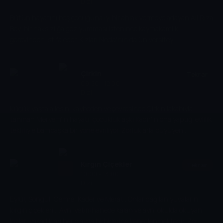
Dizi
Bütün hayatını beş çocuğuna iyi bir ahlak vermeye adayan Ali Rıza
Bey, bir haksızlığa göz yumması istenince kaymakamlık
görevinden istifa eder. Kızları Necla'nın da üniversiteyi
kazanmasıyla Ali Rıza Bey ve ailesi İstanbul'a yerleşmeye karar
verir. Fakat Ali Rıza Bey, doğup büyüdüğü şehri çok değişmiş
bulur. Bu farklı çevrede çocukların istekleri de değişmeye
Çirkin
Tekrar
başlamıştır. Büyük şehir hayatının getirdiği ekonomik krizler
09:30 - 12:00
Dizi
kaçınılmazdır. Ali Rıza Bey, ekonomik gücüyle birlikte otoritesini de
kaybetmiştir. Darbeler ardarda gelir. Rüzgar sert esmekte, ağacın
Küçük yaşta ailesini kaybeden ve çevresinde Çirkin lakabıyla
yaprakları birer birer dökülmektedir...
tanınan Meryem'in hayatı, çocukluk aşkı Kadir'in ona yaptığı evlilik
teklifiyle bambaşka bir yöne evriliyor. Zorluklarla büyüyen
Meryem'in verdiği hayat mücadelesi sırasında Kadir'le yaşayacağı
sarsıcı aşk, ikisi için de yeni bir dönemin kapılarını aralayacak.
Kırgın Çiçekler
Tekrar
10:00 - 13:00
Dizi
Eylül, Songül, Cemre, Kader ve Meral... Onlar dağılan yuvaların
kırgın çiçekleri... Aynı yetimhanede kalan ve aynı okulda okuyan
kızlar, yaşadıkları her olayda birbirlerine kenetlenmektedir. Zor