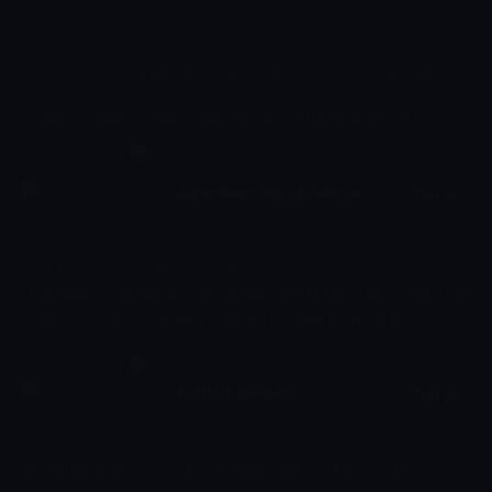
onu ve çocuğunu büyük bir tehlikeye atarak ebedi savaşın ateşini
14:15 - 16:30
Dizi
de yakar.
Gül, evlilik hazırlığı yaptığı sevgilisi Kaan’ın ihanetine uğradığını
düşünmektedir. Dünyası yıkılan Gül’e aynı gün Güzel Köy’den
İstanbul’a gelen Cemal tarafından bir mektup getirilir. Gül
mektubu okuyunca Muğla Güzelköy’de yaşayan ve babaannesi
olduğu iddia edilen bir kadından, Sultan Ana’nın varlığından
haberdar olur. Zaten İstanbul’dan kaçıp gitmek isteyen Gül’de,
Alparslan: Büyük Selçuklu
Tekrar
Cemal’in getirdiği mektup rehber olur. Tam bir kentli olarak
14:40 - 17:45
Dizi
yetişmiş olan Gül, köye geldiğinde kendisini yeni bir kaosun
içerisinde bulur.
Selçuklu Sultanı Tuğrul Bey, veliahtını tayin edeceği gün,
Bizanslıların Türkmenleri kılıçtan geçirdiği haberini alır. Anadolu’ya
sefer emri verir. Sefere giden Selçuklu Meliklerine gizemli
suikastçılar saldırır. Saldırının izleri Alparslan’ı hiç ummadığı bir
yere götürür.
Kızılcık Şerbeti
Tekrar
15:00 - 18:25
Dizi
İyi eğitimli, realist ve modern bir kadın olan Kıvılcım, eşinden