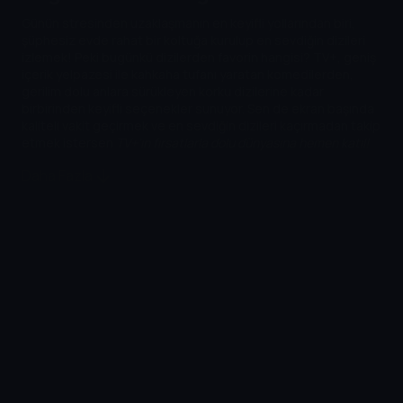
Günün stresinden uzaklaşmanın en keyifli yollarından biri,
şüphesiz evde rahat bir koltuğa kurulup en sevdiğin dizileri
izlemek! Peki bugünkü dizilerden favorin hangisi? TV+, geniş
içerik yelpazesi ile kahkaha tufanı yaratan komedilerden,
gerilim dolu anlara sürükleyen korku dizilerine kadar
birbirinden keyifli seçenekler sunuyor. Sen de ekran başında
kaliteli vakit geçirmek ve en sevdiğin dizileri kaçırmadan takip
etmek istersen
TV+’ın fırsatlarla dolu dünyasına hemen katıl!
Daha Fazla