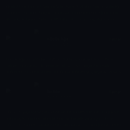
sınavlardan başarıyla geçmiştir. Bella'nın gelişiyle hayalleri alt üst
İdealist Cumhuriyet Savcısı Selim Kara, 8 yıl önce hapse yolladığı
olan yalnızca Bozok Aşireti değildir. Bella'nın gelişi, başka bir
organize suç lideri Selçuk Taşkın’dan reddedemeyeceği bir teklif
düşman cephesi daha açmıştır. Ve bu cephenin kazanmak için
alır. Selçuk Taşkın, Savcı Selim Kara’nın bütün suç örgütünü
yapmayacağı şey yoktur. Düşman Duran aşireti, öyle bir şey yapar
çökertecek davasında, tanıklık yapmayı istemektedir. Ancak
ki, bundan sonra kimse hayatına eskisi gibi devam edemeyecektir.
bunun için tek bir şartı vardır; oğlu Akgün Gökalp Taşkın’ı Selim
Kara’nın bizzat koruması… Ailesi ile işi arasında kalan Savcı Kara,
Küçük Ağa
Tekrar
baş belası olarak gördüğü Akgün’ü ailesinin yanına İzmir Çeşme’de
07:00 - 09:30
Dizi
bulunan Adalet Sitesi’ne götürmek zorunda kalır. Selim’in
beklenmeyen misafiri Akgün’ün gelişi site sakinlerinin tüm
Küçük Ağa, etrafındaki olumsuzlukları çocuk aklı ile çözmeye
dengelerini altüst edecek; Ege’de başlayan bu rüzgar, herkesin
çalışan, günümüz de yaşanan aile ve çevre yaşantımızdaki
hayatını değiştirecek büyük bir fırtınaya dönüşecektir.
değerlerin ne denli önemli olduğuna değinmeye çalışarak izleyiciye
de kıssadan hisse sağlayan bir öykünün kahramanıdır.
İki Aile
Tekrar
07:00 - 09:30
Dizi
Oğuz 45 yaşında iyi para kazanan bir reklamcıdır. Karısı öldükten
sonra üç kızına hem annelik hem de babalık yapmıştır. Her şey
Oğuz'un eskiden babaannesine ait olan ve çocukluğunun geçmiş