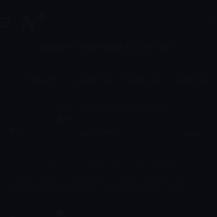
Bugün TV'de Hangi Diziler Var?
3 Ağu, Pzt
4 Ağu, Sal
5 Ağu, Çar
6 Ağu, Per
Tümü
Günün Kalanı
Şu An Canlı
Aşk Yeniden
Tekrar
00:45 - 03:00
Dizi
Zeynep, ailesini karşısına alarak sevdiği adamın ardından
Amerika’ya gider ve yeni doğan çocuğuyla ortada kalır. Fatih ise
eğitim için gittiği Amerika’dan hayal kırıklığıyla dönen zengin bir
ailenin oğludur. Ailesinin kendisi için seçtiği gelin adayı İrem’den
sıra dışı bir planla kurtulmak isteyen Fatih’in uçakta tanıştığı