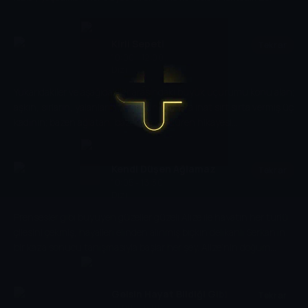
zamanlarında onlara Feride ve Toprak öğretmenleri yardım ellerini
uzatır.
Kirli Sepeti
Tekrar
10:00 - 12:00
Dizi
Yukarıdakiler ve aşağıdakiler arasındaki büyük uçurumu konu alan;
aşkın, sırların, yalanların ve bütün bunlara inat sırt sırta vermiş üç
kadının; bazen ağlatan, bazen de güldüren hikayesi...
Kendi Düşen Ağlamaz
Tekrar
10:05 - 13:30
Dizi
Prensesler gibi büyüyen güzeller güzeli Alize ile hayatın her türlü
çilesini çekmiş, hayalleri elinden alınmış bıçkın delikanlı Serkan’ın
bir kaza sonucu tanışmasıyla başlar her şey. Alize’nin doğum
gününde hayatına giren Serkan, Alize’ye hayatın bir armağanı mı
olacak, yoksa onun en büyük sınavı mı olacak? Babasının
evleneceğini öğrendiğinde ona ders vermek için küçük, minicik bir
Gelsin Hayat Bildiği Gibi
Tekrar
oyun oynamak isteyen Alize, başına geleceklerden habersizdir.
12:00 - 15:00