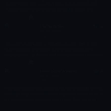
düşünmektedir. Dünyası yıkılan Gül’e aynı gün Güzel Köy’den
İstanbul’a gelen Cemal tarafından bir mektup getirilir. Gül
mektubu okuyunca Muğla Güzelköy’de yaşayan ve babaannesi
olduğu iddia edilen bir kadından, Sultan Ana’nın varlığından
haberdar olur. Zaten İstanbul’dan kaçıp gitmek isteyen Gül’de,
Her Yerde Sen
Tekrar
Cemal’in getirdiği mektup rehber olur. Tam bir kentli olarak
03:00 - 05:00
Dizi
yetişmiş olan Gül, köye geldiğinde kendisini yeni bir kaosun
içerisinde bulur.
Aynı evde hak iddia eden ve keçi gibi inatçı olan Demir ile Selin
birlikte yaşamak zorunda kalır. Bu da yetmezmiş gibi birinin
çalıştığı şirkete, diğerinin yönetici olarak gelmesiyle birlikte olaylar
içinden çıkılmaz bir hal alır.
Kendi Düşen Ağlamaz
Tekrar
03:10 - 05:30
Dizi
Prensesler gibi büyüyen güzeller güzeli Alize ile hayatın her türlü
çilesini çekmiş, hayalleri elinden alınmış bıçkın delikanlı Serkan’ın
bir kaza sonucu tanışmasıyla başlar her şey. Alize’nin doğum
gününde hayatına giren Serkan, Alize’ye hayatın bir armağanı mı
olacak, yoksa onun en büyük sınavı mı olacak? Babasının