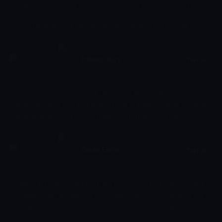
Kirli geçmişini ardında bırakmaya karar verip itirafçı olan ve polisle
yaptığı işbirliği sonucunda coğrafya öğretmeni olarak yeni bir
hayata başlayan Sadi Payaslı, sarsılmaz adalet duygusuyla
atandığı Karabayır Lisesi’nde taşları yerinden oynatacak! Sadi
Payaslı gibi kendilerini hiç beklemedikleri bir anda Karabayır
Lisesi’nde bulan hayatının baharındaki beş genç Mert, Zülfikar,
Erkenci Kuş
Tekrar
Can, Melek ve Aylin’in hayatı ise okulun yeni coğrafya
04:30 - 07:00
Dizi
öğretmeniyle tanıştıklarında tümüyle değişecek. Karabayır
Lisesin'de gençlere doğru yolu gösterebilmek için mücadele eden
Sanem, sabahları birkaç saat babasının bakkal dükkanında
Yeliz Hoca, Sadi Payaslı ve ıslahevinden gönderilen beş gencin
çalıştıktan sonra bütün gününü hayal kurarak ve kitabı üzerinde
gelişiyle lisenin iyice karışması üzerine durumu kontrol altında
çalışarak geçirmektedir ve son derece mutludur. Ta ki anne ve
tutmak için elinden geleni yapacak.
babası kendisine doğru düzgün bir iş bulmazsa evlenmek
zorunda olduğunu söyleyene kadar! Sanem bunun üzerine
mecburen ablasının iş yerinde çalışmaya başlar. Hayallerini
Yasak Elma
Tekrar
süsleyen büyük aşkının kendisini orada beklediğinden habersizdir
05:00 - 06:00
Dizi
henüz. Üstelik bilmeden müstakbel aşkı Can'a ve şirkete kurulan
bir tuzağın parçası olur.
Çağatay’ın Doğan’a yaptıklarından sonra Doğan gözünü karartır
ve Çağatay’dan ebediyen kurtulmaya karar verir. Ne yazık ki, planı
sandığı gibi gitmeyecek ve büyük bir felaketle sonuçlanacaktır.