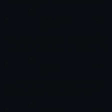
bizleri nasıl etkilediği gözler önüne seriliyor. Seksenler dizisi bize
kaybettiğimiz insani değerleri yeni nesillere tekrar kazandırmak
amacıyla geçmişe yapılmış eğlenceli bir yolculuk... Çocuklar; sobayı,
merdaneli makineyi, pul yapıştırıp yolladığımız mektupları, anket
Altı Üstü İstanbul
Tekrar
defterlerini, siyah önlükleri, kolalı yakaları, sokaklarda koşturarak
14:00 - 16:30
Dizi
sürdüğümüz telli arabaları, misket dolu torbaları ilk defa bu dizide
görecek.
İstanbul'da kimsenin uğramadığı, adını bile bilmediği kendi hâlinde
bir mahalledir Ziyankâr... Yokluk kapılarını sık sık çalsa da burada
hayat umutla sürmektedir. O umuda en sıkı tutunanlardan biri de
Emir'dir. En büyük hayali ailesine, kardeşi bildiği arkadaşlarına ve
sevdiklerine daha iyi bir hayat sunabilmektir. Yıllardır peşinden
koştuğu futbol ise ona ilk kez bu hayale ulaşma ihtimali vermiştir.
Uzak Şehir
Tekrar
Emir ve arkadaşları için final maçı yalnızca bir kupa mücadelesi
14:00 - 16:45
Dizi
değil, hayatlarını değiştirebilecek son fırsattır. Maç öncesi
rakiplerini yakından tanımak isteyen gençler, kendilerini
Eşinin vasiyeti üzerine onu doğduğu topraklara defnetmek için
İstanbul'un hiç bilmedikleri bir yüzünde bulurlar. İlk karşılaşma
Mardin'e getirmesi, Alya'yı dönüşü olmayan bir yolculuğa çıkarır.
sert geçer. Naz, Melek, Uzay ve Emir... Aynı şehrin farklı
Kocası Boran'a karşı son görevini yerine getirdikten sonra
hayatlarında büyüyen bu gençler, henüz farkında olmasalar da
çocuğuyla Kanada'ya dönmek isteyen Alya, töre ve geleneklerin
kaderlerini değiştirecek bir yolun başındadır.
kanun yerine geçtiği Albora ailesinin acımasız yüzüyle karşılaşır.
Aile oğlunu kendisine vermez. Oğluyla kaçmak için yaptığı hamle
Güzel Köylü
Tekrar