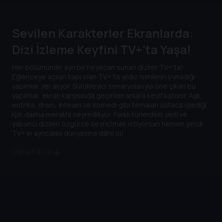
Sevilen Karakterler Ekranlarda:
Dizi İzleme Keyfini TV+’ta Yaşa!
Her bölümünde ayrı bir heyecan sunan diziler TV+’ta!
Eğlenceye açılan kapı olan TV+’ta yıldız isimlerin oynadığı
yapımlar yer alıyor. Sürükleyici senaryolarıyla öne çıkan bu
yapımlar, ekran karşısında geçirilen anlara keyif katıyor. Aşk,
entrika, dram, intikam ve komedi gibi temaları ustaca işlediği
için daima merakla seyrediliyor. Farklı türlerdeki yerli ve
yabancı dizileri özgürce seyretmek istiyorsan hemen şimdi
TV+’ın ayrıcalıklı dünyasına dâhil ol!
Daha Fazla