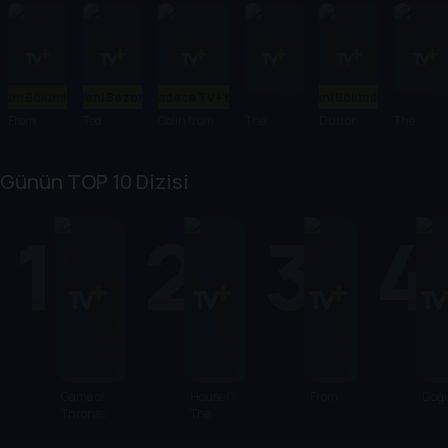
Tüm Bölümler
Yeni Sezon
Sadece TV+'ta
Yeni Bölümler
From
Ted
Colin from
The
Dutton
The
Accounts
Agency
Ranch
Dropout
Günün TOP 10 Dizisi
1
2
3
4
Game of
House Of
From
Doğ
Thrones
The
Dragon