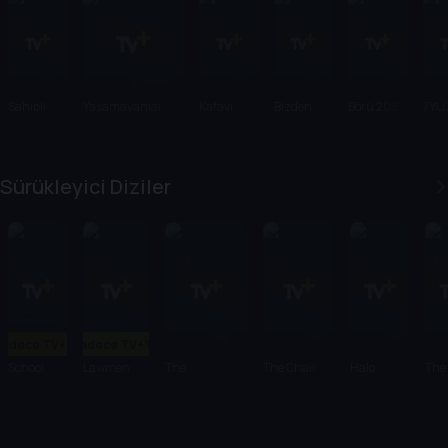
Sahipli
Yaşamayanlar
Kafayı
Bizden
Börü 2039
7YÜ
Yersin
Olur Mu?
Sürükleyici Diziler
Sadece TV+'ta
Sadece TV+'ta
School
Lawmen:
The
The Chair
Halo
The
Spirits
Bass Reeves
Handmaid's
Company
Pen
Tale