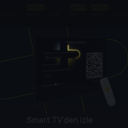
Sadece TV+'ta
Sadece TV+'ta
Sadece TV+'ta
Kaosun
Special
Rogue
1883
Tulsa King
His Dark
Anatomisi
Ops:
Heroes
Materials
Lioness
Smart TV'den izle