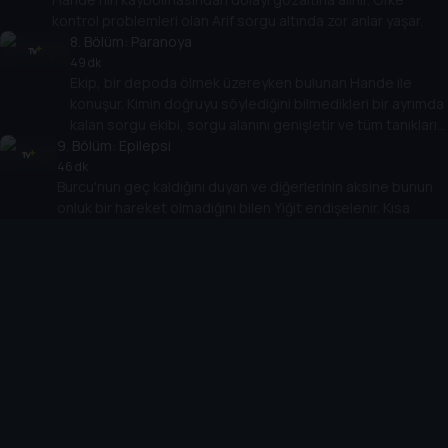
kontrol problemleri olan Arif sorgu altında zor anlar yaşar.
8
. Bölüm:
Paranoya
49 dk
Ekip, bir depoda ölmek üzereyken bulunan Hande ile
konuşur. Kimin doğruyu söylediğini bilmedikleri bir ayrımda
kalan sorgu ekibi, sorgu alanını genişletir ve tüm tanıkları
9
. Bölüm:
tekrar sorgular. Yiğit'in ise başka bir teorisi vardır.
Epilepsi
46 dk
Burcu'nun geç kaldığını duyan ve diğerlerinin aksine bunun
onluk bir hareket olmadığını bilen Yiğit endişelenir. Kısa
sürede tüm ekip, bu endişelerinin yersiz olmadığı anlar.
10
. Bölüm:
Gölge
46 dk
Aras, Yiğit ve Burcu'yu geçmişleriyle yüzleştirmeye devam
eder. Bu sırada zamanla yarışan ekip, Aras'ın geçmişini
incelemeye ve onun yerini tespit etme çalışmalarına devam
eder.
Cihazlar
Öne Çıkanlar
TV+ Pro