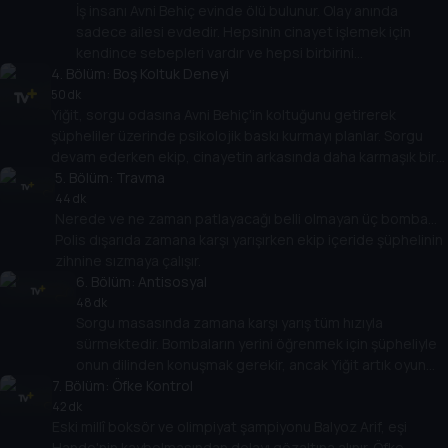
İş insanı Avni Behiç evinde ölü bulunur. Olay anında
sadece ailesi evdedir. Hepsinin cinayet işlemek için
kendince sebepleri vardır ve hepsi birbirini
4
. Bölüm:
suçlamaktadır.
Boş Koltuk Deneyi
50 dk
Yiğit, sorgu odasına Avni Behiç'in koltuğunu getirerek
şüpheliler üzerinde psikolojik baskı kurmayı planlar. Sorgu
devam ederken ekip, cinayetin arkasında daha karmaşık bir
hikâye olduğunu fark eder.
5
. Bölüm:
Travma
44 dk
Nerede ve ne zaman patlayacağı belli olmayan üç bomba…
Polis dışarıda zamana karşı yarışırken ekip içeride şüphelinin
zihnine sızmaya çalışır.
6
. Bölüm:
Antisosyal
48 dk
Sorgu masasında zamana karşı yarış tüm hızıyla
sürmektedir. Bombaların yerini öğrenmek için şüpheliyle
onun dilinden konuşmak gerekir, ancak Yiğit artık oyun
7
. Bölüm:
dışıdır.
Öfke Kontrol
42 dk
Eski millî boksör ve olimpiyat şampiyonu Balyoz Arif, eşi
Hande'nin kaybolmasından dolayı gözaltına alınır. Öfke