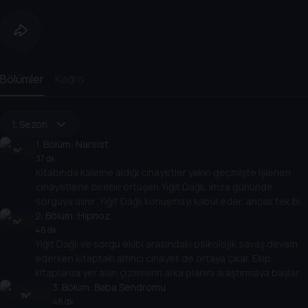
atmak zorundadır.
Bölümler
Kadro
1. Sezon
1
. Bölüm:
Narsist
37 dk
Kitabında kaleme aldığı cinayetler yakın geçmişte işlenen
cinayetlerle birebir örtüşen Yiğit Dağlı, imza gününde
sorguya alınır. Yiğit Dağlı konuşmayı kabul eder, ancak tek bir
2
şartla: Sorgulama, görevden uzaklaştırılmış bir polis olan eski
. Bölüm:
Hipnoz
eşi Burcu tarafından yürütülmelidir.
46 dk
Yiğit Dağlı ve sorgu ekibi arasındaki psikolojik savaş devam
ederken kitaptaki altıncı cinayet de ortaya çıkar. Ekip
kitaplarda yer alan çizimlerin arka planını araştırmaya başlar.
3
. Bölüm:
Baba Sendromu
46 dk