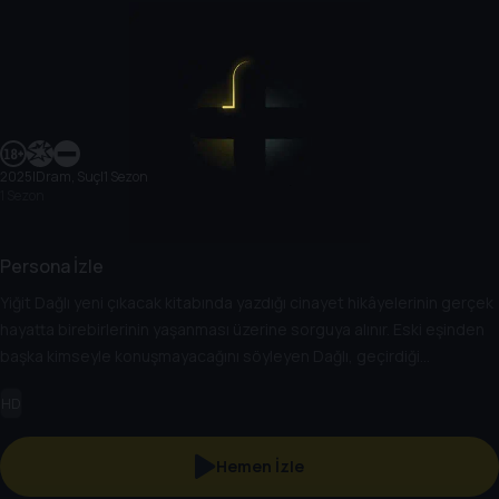
2025
|
Dram, Suç
|
1 Sezon
1 Sezon
Persona İzle
Yiğit Dağlı yeni çıkacak kitabında yazdığı cinayet hikâyelerinin gerçek
hayatta birebirlerinin yaşanması üzerine sorguya alınır. Eski eşinden
başka kimseyle konuşmayacağını söyleyen Dağlı, geçirdiği
soruşturma yüzünden görevden uzaklaştırılan Burcu Türkoğlu'nun bu
HD
soruşturmayı yönetmesine vesile olur. Burcu yüksek profilli davalara
bakan ve şüphelilerin profillerini ustalıkla çıkaran bir ekip kurarken
oynadığı oyunun sonuçlarıyla yüzleşmek zorunda kalan Yiğit,
Hemen İzle
hatalarının ağırlığını kabullenmek ve sevdiği kadın için her şeyi riske