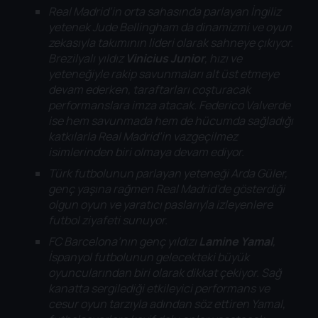
Real Madrid’in orta sahasında parlayan İngiliz
yetenek Jude Bellingham da dinamizmi ve oyun
zekasıyla takımının lideri olarak sahneye çıkıyor.
Brezilyalı yıldız
Vinicius Junior
, hızı ve
yeteneğiyle rakip savunmaları alt üst etmeye
devam ederken, taraftarları coşturacak
performanslara imza atacak. Federico Valverde
ise hem savunmada hem de hücumda sağladığı
katkılarla Real Madrid’in vazgeçilmez
isimlerinden biri olmaya devam ediyor.
Türk futbolunun parlayan yeteneği Arda Güler,
genç yaşına rağmen Real Madrid’de gösterdiği
olgun oyun ve yaratıcı paslarıyla izleyenlere
futbol ziyafeti sunuyor.
FC Barcelona’nın genç yıldızı
Lamine Yamal
,
İspanyol futbolunun gelecekteki büyük
oyuncularından biri olarak dikkat çekiyor. Sağ
kanatta sergilediği etkileyici performans ve
cesur oyun tarzıyla adından söz ettiren Yamal,