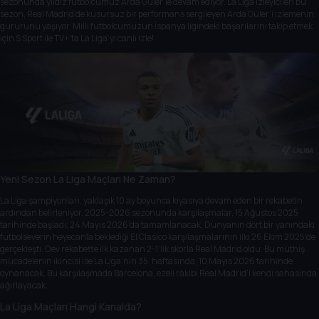
sezonunda yıldız futbolcumuz Arda Güler’le devam ediyor. La Liga izleyicileri bu
sezon, Real Madrid’de kusursuz bir performans sergileyen Arda Güler’i izlemenin
gururunu yaşıyor. Milli futbolcumuzun İspanya ligindeki başarılarını takip etmek
için S Sport ile TV+’ta La Liga’yı canlı izle!
Yeni Sezon La Liga Maçları Ne Zaman?
La Liga şampiyonları, yaklaşık 10 ay boyunca kıyasıya devam eden bir rekabetin
ardından belirleniyor. 2025-2026 sezonunda karşılaşmalar, 15 Ağustos 2025
tarihinde başladı; 24 Mayıs 2026’da tamamlanacak. Dünyanın dört bir yanındaki
futbolseverin heyecanla beklediği El Clasico karşılaşmalarının ilki 26 Ekim 2025’de
gerçekleşti. Dev rekabette ilk kazanan 2-1’lik skorla Real Madrid oldu. Bu müthiş
mücadelenin ikincisi ise La Liga’nın 35. haftasında, 10 Mayıs 2026 tarihinde
oynanacak. Bu karşılaşmada Barcelona, ezeli rakibi Real Madrid’i kendi sahasında
ağırlayacak.
La Liga Maçları Hangi Kanalda?