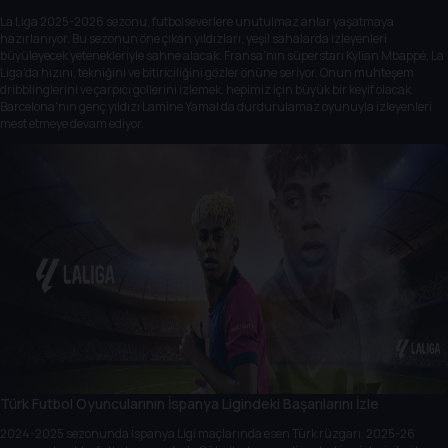
La Liga 2025-2026 sezonu, futbolseverlere unutulmaz anlar yaşatmaya
hazırlanıyor. Bu sezonun öne çıkan yıldızları, yeşil sahalarda izleyenleri
büyüleyecek yetenekleriyle sahne alacak. Fransa’nın süperstarı Kylian Mbappé, La
Liga’da hızını, tekniğini ve bitiriciliğini gözler önüne seriyor. Onun muhteşem
dribblinglerini ve çarpıcı gollerini izlemek, hepimiz için büyük bir keyif olacak.
Barcelona'nın genç yıldızı Lamine Yamal da durdurulamaz oyunuyla izleyenleri
mest etmeye devam ediyor.
Türk Futbol Oyuncularının İspanya Ligindeki Başarılarını İzle
2024-2025 sezonunda İspanya Ligi maçlarında esen Türk rüzgarı, 2025-26