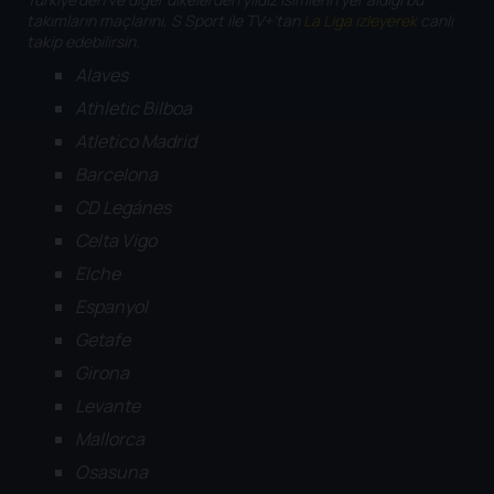
takımların maçlarını, S Sport ile TV+’tan
La Liga izleyerek
canlı
takip edebilirsin.
Alaves
Athletic Bilboa
Atletico Madrid
Barcelona
CD Legánes
Celta Vigo
Elche
Espanyol
Getafe
Girona
Levante
Mallorca
Osasuna