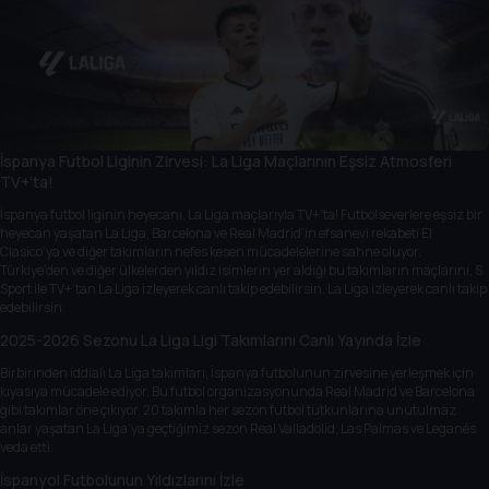
İspanya Futbol Liginin Zirvesi: La Liga Maçlarının Eşsiz Atmosferi
TV+’ta!
İspanya futbol liginin heyecanı, La Liga maçlarıyla TV+’ta! Futbolseverlere eşsiz bir
heyecan yaşatan La Liga, Barcelona ve Real Madrid’in efsanevi rekabeti El
Clasico’ya ve diğer takımların nefes kesen mücadelelerine sahne oluyor.
Türkiye’den ve diğer ülkelerden yıldız isimlerin yer aldığı bu takımların maçlarını,
S
Sport
ile TV+’tan La Liga izleyerek canlı takip edebilirsin. La Liga izleyerek canlı takip
edebilirsin.
2025-2026 Sezonu La Liga Ligi Takımlarını Canlı Yayında İzle
Birbirinden iddialı La Liga takımları, İspanya futbolunun zirvesine yerleşmek için
kıyasıya mücadele ediyor. Bu futbol organizasyonunda Real Madrid ve Barcelona
gibi takımlar öne çıkıyor. 20 takımla her sezon futbol tutkunlarına unutulmaz
anlar yaşatan La Liga’ya geçtiğimiz sezon Real Valladolid, Las Palmas ve Leganés
veda etti.
İspanyol Futbolunun Yıldızlarını İzle