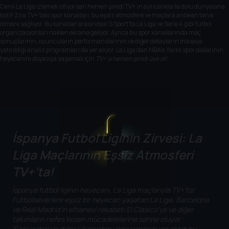
Canlı La Liga izlemek istiyorsan hemen şimdi TV+’ın ayrıcalıklarla dolu dünyasına
katıl! Zira TV+’taki
spor kanalları
, bu eşsiz atmosfere ve maçlara anbean tanık
olmanı sağlıyor. Bu kanallar arasındaki S Sport’ta La Liga ve
Serie A
gibi futbol
organizasyonları naklen ekrana geliyor. Ayrıca bu spor kanallarında maç
sonuçlarının, oyuncuların performanslarının ve diğer detayların masaya
yatırıldığı analiz programları da yer alıyor. La Liga’dan NBA’e, farklı spor dallarının
heyecanını doyasıya yaşamak için
TV+’a hemen şimdi üye ol!
İspanya Futbol Liginin Zirvesi: La
Liga Maçlarının Eşsiz Atmosferi
TV+’ta!
İspanya futbol liginin heyecanı, La Liga maçlarıyla TV+’ta!
Futbolseverlere eşsiz bir heyecan yaşatan La Liga, Barcelona
ve Real Madrid’in efsanevi rekabeti El Clasico’ya ve diğer
takımların nefes kesen mücadelelerine sahne oluyor.
Türkiye’den ve diğer ülkelerden yıldız isimlerin yer aldığı bu