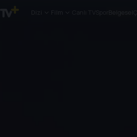
Dizi
Film
Canlı TV
Spor
Belgesel
Ç