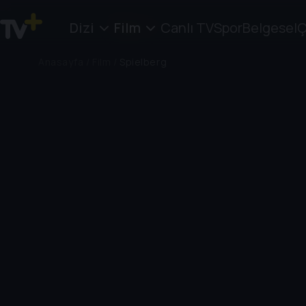
Dizi
Film
Canlı TV
Spor
Belgesel
Ç
Anasayfa
/
Film
/
Spielberg