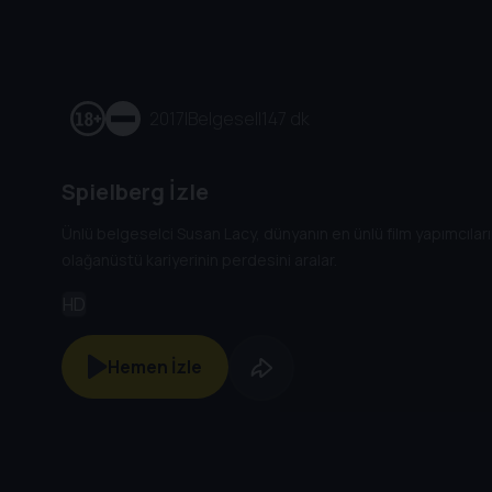
2017
|
Belgesel
|
147 dk
Spielberg İzle
Ünlü belgeselci Susan Lacy, dünyanın en ünlü film yapımcıları
olağanüstü kariyerinin perdesini aralar.
HD
Hemen İzle