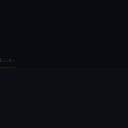
Kadro
Susan Lacy
Steven Spielberg
Martin Scorsese
Ric