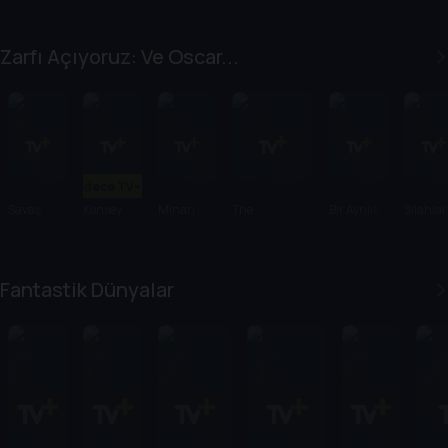
Zarfı Açıyoruz: Ve Oscar...
Sadece TV+'ta
Savaş
Konsey
Minari
The
Bir Ayrılık
Silahlar
Üstüne
Substance
Savaş
Fantastik Dünyalar