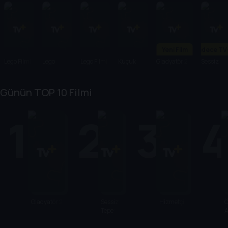
Yeni Film
Sadece TV
Lego Filmi
Lego
Lego Filmi
Küçük
Gladyatör 2
Sessiz
Ninjago
2
Ayak
Tepe:
Filmi
Dönüş
Günün TOP 10 Filmi
1
2
3
Gladyatör 2
Sessiz
Hizmetçi
Tepe:
Dönüş