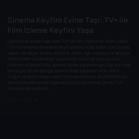
Sinema Keyfini Evine Taşı: TV+ ile
Film İzleme Keyfini Yaşa
Eğlenceye açılan kapı olan TV+ ile film izlemenin tadını çıkar!
TV+’ta sinemaseverlerin keyif anlarına eşlik eden çok sayıda
yapım yer alıyor. Korku, komedi, dram, aşk, macera ve aksiyon
türlerindeki seçenekler sayesinde canın ne isterse onu
izlemen mümkün hâle geliyor. Ekran karşısına geçtiğinde ister
beyazperdeye damga vuran ödüllü yapımları ister daha
özgün zevklere hitap eden festival filmlerini seyredebilirsin.
Sinema keyfini evine taşımak istiyorsan hemen şimdi TV+
dünyasında yerini al!
Daha Fazla