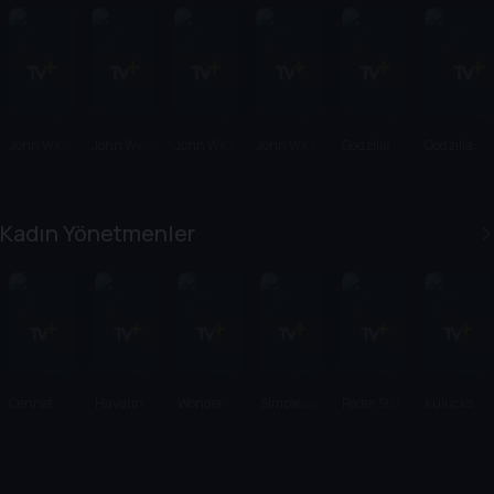
John Wick
John Wick
John Wick
John Wick:
Godzilla
Godzilla:
2
3
Chapter 4
Canavarla
Kralı
Kadın Yönetmenler
Cennet
Hayatın
Wonder
Simple as
Peder Stu
Kuluçka
Tepeleri
Yolları
Woman
Water
1984