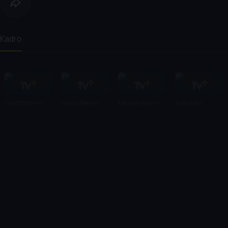
Kadro
Chad Stahelski
Keanu Reeves
Michael Nyqvist
Alfie Allen