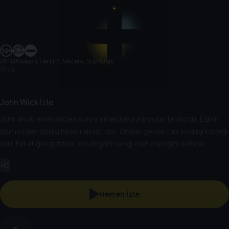
2014
|
Aksiyon, Gerilim, Macera, Suç
|
97 dk
97 dk
John Wick İzle
John Wick, evlendikten sonra emekliye ayrılmış bir tetikçidir. Eşinin
ölümünden dolayı hayatı altüst olur. Ondan geriye can yoldaşı köpeği
kalır. Fakat gangsterlar, en değerli varlığı olan köpeğini öldürür.
Üstelik serserilerden biri, eskiden birlikte çalıştığı mafya babası
HD
Viggo Tasarov'un oğludur. Tek istediği intikam olan John Wick, New
York sokaklarında düşmanlarıyla karşı karşıya gelecektir.
Hemen İzle