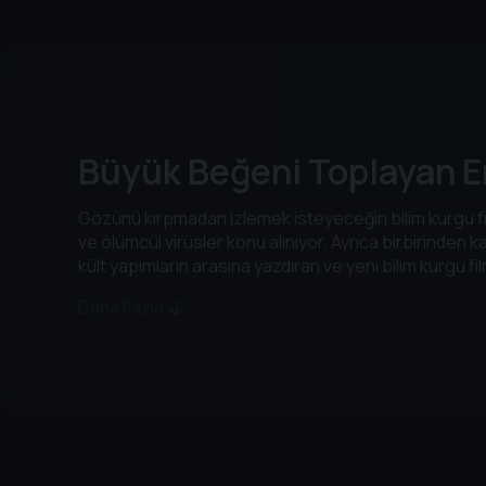
Büyük Beğeni Toplayan En
Gözünü kırpmadan izlemek isteyeceğin bilim kurgu fil
ve ölümcül virüsler konu alınıyor. Ayrıca birbirinden
kült yapımların arasına yazdıran ve yeni bilim kurgu f
Daha Fazla