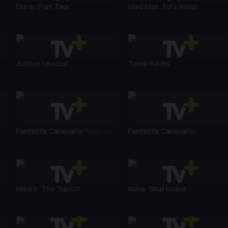
Dune: Part Two
Mad Max: Fury Road
Justice League
Tomb Raider
Fantastik Canavarlar Nelerdir,
Fantastik Canavarlar:
Nerede Bulunurlar?
Grindelwald'ın Suçları
Meg 2: The Trench
Kong: Skull Island