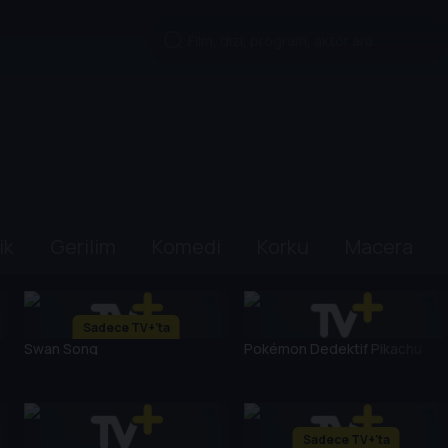
ik
Gerilim
Komedi
Korku
Macera
Sadece TV+'ta
Swan Song
Pokémon Dedektif Pikachu
Sadece TV+'ta