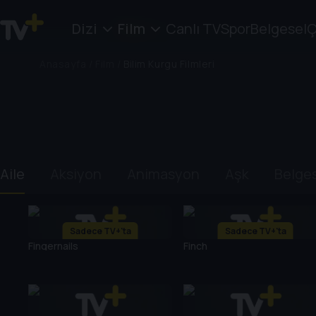
Dizi
Film
Canlı TV
Spor
Belgesel
Ç
Anasayfa
/
Film
/
Bilim Kurgu Filmleri
Aile
Aksiyon
Animasyon
Aşk
Belge
Sadece TV+'ta
Sadece TV+'ta
Fingernails
Finch