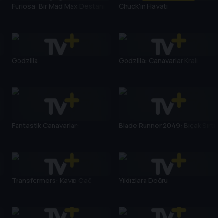
Furiosa: Bir Mad Max Destanı
Chuck'ın Hayatı
Godzilla
Godzilla: Canavarlar Kralı
Fantastik Canavarlar:
Blade Runner 2049: Bıçak Sırtı
Dumbledore'un Sırları
Transformers: Kayıp Çağ
Yıldızlara Doğru