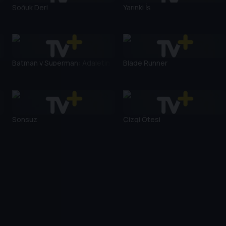
Soğuk Deri
Yarınki İş
Batman v Superman: Adaletin
Blade Runner
Şafağı
Sonsuz
Çizgi Ötesi