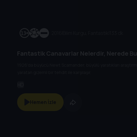
2016
|
Bilim Kurgu, Fantastik
|
133 dk
Fantastik Canavarlar Nelerdir, Nerede Bu
1926'da büyücü Newt Scamander, büyülü yaratıkları araştırmak
yaratan gizemli bir tehdit ile karşılaşır.
HD
Hemen İzle