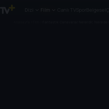
Dizi
Film
Canlı TV
Spor
Belgesel
Ç
Anasayfa
/
Film
/
Fantastik Canavarlar Nelerdir, Nerede 