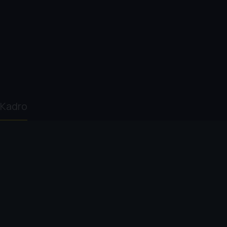
Kadro
David Yates
Eddie Redmayne
Katherine
Alison 
Waterston