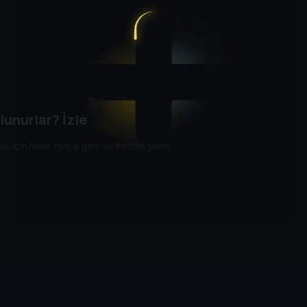
lunurlar? İzle
 için New York'a gelir ve kentte yıkım