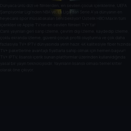
Dünyaca ünlü dizi ve filmlerden, en sevilen çocuk içeriklerine, UEFA
Şampiyonlar Ligi’nden NBA’ye, La Liga’dan Serie A’ya dünyanın en
heyecanlı spor müsabakaları seni bekliyor! Üstelik HBO Max’in tüm
içerikleri ve Apple TV’nin en sevilen filmleri TV+’ta!
Canlı yayınları geri sarıp izleme, çevrim dışı izleme, kaydedip izleme,
çoklu ekranda izleme, güvenli çocuk profili oluşturma ve çok daha
fazlasıyla TV+ IPTV dünyasında yerin hazır. 4K kalitesiyle fiber hızında
TV+ paketlerine avantajlı fiyatlarla sahip olmak için hemen başvur!
TV+ IPTV, lisanslı içerik sunan platformlar üzerinden kullanıldığında
yasal bir yayın teknolojisidir. Yayınların lisanslı olması temel kriter
olarak öne çıkıyor.