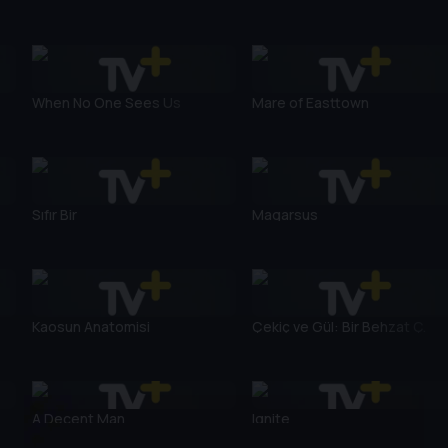
When No One Sees Us
Mare of Easttown
Sıfır Bir
Magarsus
Kaosun Anatomisi
Çekiç ve Gül: Bir Behzat Ç.
Hikayesi
A Decent Man
Ignite