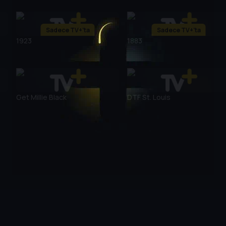
Sadece TV+'ta
Sadece TV+'ta
1923
1883
Get Millie Black
DTF St. Louis