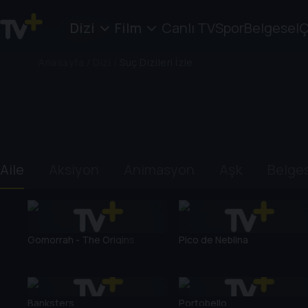
Dizi
Film
Canlı TV
Spor
Belgesel
Ç
Anasayfa
/
Dizi
/
Suç Dizileri İzle
Aile
Aksiyon
Animasyon
Aşk
Belge
Gomorrah - The Origins
Pico de Neblina
Banksters
Portobello