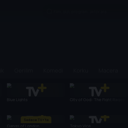
ik
Gerilim
Komedi
Korku
Macera
Blue Lights
City of God: The Fight Rages
On
Sadece TV+'ta
Gangs of London
Tokyo Vice