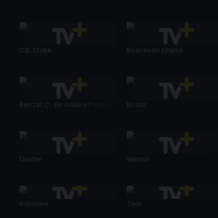
C.B. Strike
Boardwalk Empire
Behzat Ç.: Bir Ankara Polisiyesi
Bozkır
Duster
Warrior
Banshee
Task