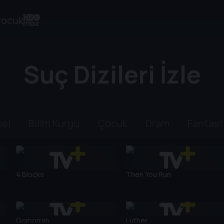
ocuk
Suç Dizileri İzle
sel
Bilim Kurgu
Çocuk
Dram
Fantast
4 Blocks
Then You Run
Gomorrah
Luther