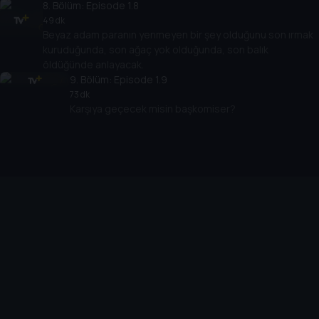
8
. Bölüm:
Episode 1.8
49 dk
Beyaz adam paranın yenmeyen bir şey olduğunu son ırmak
kuruduğunda, son ağaç yok olduğunda, son balık
öldüğünde anlayacak.
9
. Bölüm:
Episode 1.9
73 dk
Karşıya geçecek misin başkomiser?
Cihazlar
Öne Çıkanlar
TV+ Pro
Yasal
From
TV+ Nedir?
Aydınlatma Metni
Doğu
TV+ Ev (IPTV)