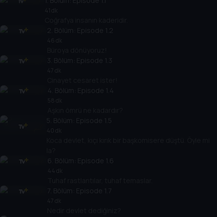
1
. Bölüm:
Episode 1.1
41 dk
Coğrafya insanın kaderidir.
2
. Bölüm:
Episode 1.2
46 dk
Büroya dönüyoruz!
3
. Bölüm:
Episode 1.3
47 dk
Cinayet cesaret ister!
4
. Bölüm:
Episode 1.4
58 dk
Aşkın ömrü ne kadardır?
5
. Bölüm:
Episode 1.5
40 dk
Koca devlet, kıçı kırık bir başkomisere düştü. Öyle mi
la?
6
. Bölüm:
Episode 1.6
44 dk
Tuhaf rastlantılar, tuhaf temaslar.
7
. Bölüm:
Episode 1.7
47 dk
Nedir devlet dediğiniz?