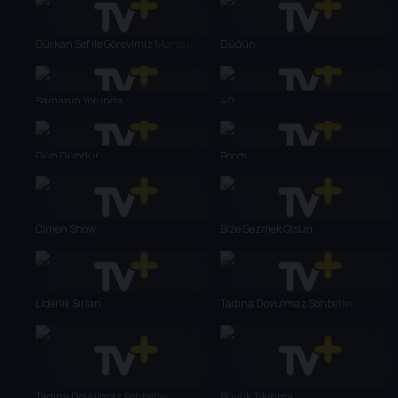
Gürkan Şef ile Görevimiz Mangal
Düğün
Şamanın Yolunda
40
Dün Dündür
Boom
Çimen Show
Bize Gezmek Olsun
Liderlik Sırları
Tadına Doyulmaz Sohbetler
Tadına Doyulmaz Sohbetler:
Büyük Tıkınma