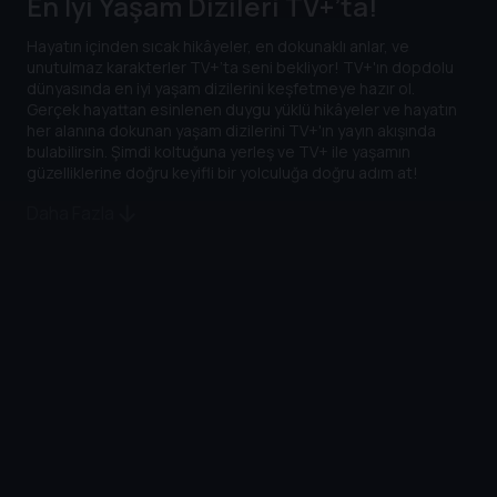
En İyi Yaşam Dizileri TV+’ta!
Hayatın içinden sıcak hikâyeler, en dokunaklı anlar, ve
unutulmaz karakterler TV+’ta seni bekliyor! TV+'ın dopdolu
dünyasında en iyi yaşam dizilerini keşfetmeye hazır ol.
Gerçek hayattan esinlenen duygu yüklü hikâyeler ve hayatın
her alanına dokunan yaşam dizilerini TV+'ın yayın akışında
bulabilirsin. Şimdi koltuğuna yerleş ve TV+ ile yaşamın
güzelliklerine doğru keyifli bir yolculuğa doğru adım at!
Daha Fazla