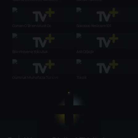
Sicilya'da
Conan O'Brien Must Go
Şokopop Yeşilçam 101
Bilinmeyene Yolculuk
Aslı Gibidir
Gümrük Muhafaza Türkiye
Toksik