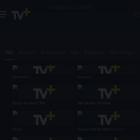
Yaşam Dizileri
Aile
Aksiyon
Animasyon
Aşk
Belgesel
Bilim Kurgu
Neighbors
Ganyan
Renkli Rüyalar Oteli
Tek Gecelik Yemekler
Oyun
Gürkan Şef ile Ateş Oyunları