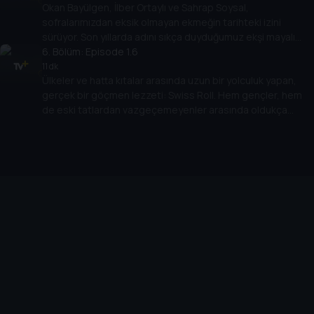
Okan Bayülgen, İlber Ortaylı ve Sahrap Soysal,
sofralarımızdan eksik olmayan ekmeğin tarihteki izini
sürüyor. Son yıllarda adını sıkça duyduğumuz ekşi mayalı
ekmek nasıl popüler oldu? Peki, çizgi film karakteri Heidi’nin
6
. Bölüm:
Episode 1.6
ekmek tercihi sizce nedir?
11 dk
Ülkeler ve hatta kıtalar arasında uzun bir yolculuk yapan,
gerçek bir göçmen lezzeti: Swiss Roll. Hem gençler, hem
de eski tatlardan vazgeçemeyenler arasında oldukça
popüler olan Swiss Roll, tadına doyulmaz bir sohbetin
parçası oluyor.
Cihazlar
Öne Çıkanlar
TV+ Pro
Yasal
From
TV+ Nedir?
Aydınlatma Metni
Doğu
TV+ Ev (IPTV)