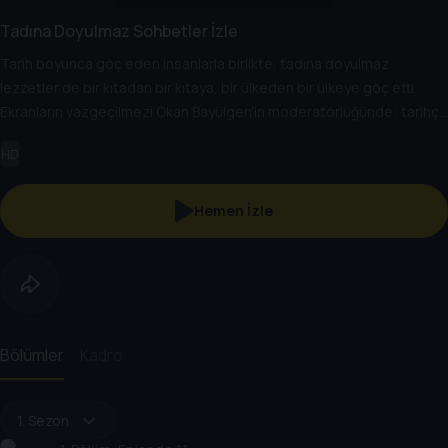
Tadına Doyulmaz Sohbetler İzle
Tarih boyunca göç eden insanlarla birlikte, tadına doyulmaz
lezzetler de bir kıtadan bir kıtaya, bir ülkeden bir ülkeye göç etti.
Ekranların vazgeçilmezi Okan Bayülgen’in moderatörlüğünde; tarihçi,
akademisyen ve yazar İlber Ortaylı ile yemek uzmanı ve yazar Sahrap
HD
Soysal bu seride ilk defa ekranlarda bir araya geliyor. Bu muhteşem
üçlü, bir yandan farklı göçmen lezzetlerin tadına bakarken bir yandan
da yemek kültürü, lezzetlerin tarihi ve geleneksel reçeteler üzerine
Hemen İzle
eğlenceli, öğretici ve tadına doyulmaz bir sohbete dalıyor.
Bölümler
Kadro
1. Sezon