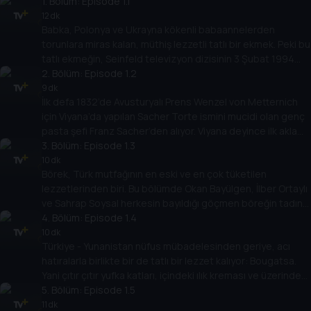
1
. Bölüm:
Episode 1.1
12 dk
Babka, Polonya ve Ukrayna kökenli babaannelerden
torunlara miras kalan, müthiş lezzetli tatlı bir ekmek. Peki bu
tatlı ekmeğin, Seinfeld televizyon dizisinin 3 Şubat 1994
gecesi yayınlanan bölümü ile bir gecede popüler olduğunu
2
. Bölüm:
Episode 1.2
biliyor muydunuz?
9 dk
İlk defa 1832’de Avusturyalı Prens Wenzel von Metternich
için Viyana’da yapılan Sacher Torte ismini mucidi olan genç
pasta şefi Franz Sacher’den alıyor. Viyana deyince ilk akla
gelen opera sanatı ve Sacher Torte arasındaki bağlantıyı
3
. Bölüm:
Episode 1.3
öğrenmek ister misiniz?
10 dk
Börek, Türk mutfağının en eski ve en çok tüketilen
lezzetlerinden biri. Bu bölümde Okan Bayülgen, İlber Ortaylı
ve Sahrap Soysal herkesin bayıldığı göçmen böreğin tadına
bakıyor. Göçmen böreğin tarihi, lezzeti ve göçebe
4
. Bölüm:
Episode 1.4
kültüründeki yeri üzerine keyifli bir sohbet sizleri bekliyor.
10 dk
Türkiye - Yunanistan nüfus mübadelesinden geriye, acı
hatıralarla birlikte bir de tatlı bir lezzet kalıyor: Bougatsa.
Yani çıtır çıtır yufka katları, içindeki ılık kreması ve üzerindeki
pudra şekeri ile Evliya Çelebi’nin kitaplarında da yer alan
5
. Bölüm:
Episode 1.5
Selanik Böreği.
11 dk