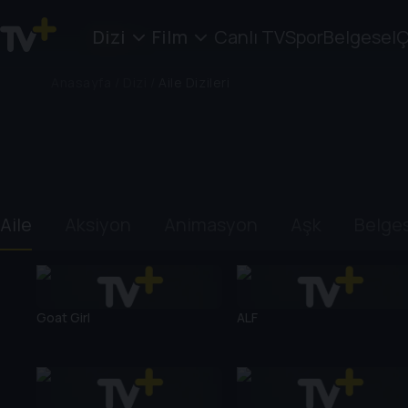
Dizi
Film
Canlı TV
Spor
Belgesel
Ç
Anasayfa
/
Dizi
/
Aile Dizileri
Aile
Aksiyon
Animasyon
Aşk
Belge
Goat Girl
ALF