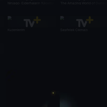
Ninjago: Ejderhaların Yükselişi
The Amazing World of Gumbal
Kuzenlerim
Şaşıfelek Çıkmazı