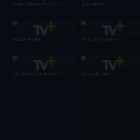
Masal Şatosu: Peri Hırsızı
Jade Armor
Avrupa Avrupa
Yeditepe İstanbul
E.B. White's Charlotte's Web
Koçum Benim