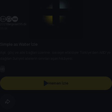
2021
|
Belgesel
|
95 dk
95 dk
Simple as Water İzle
Aşk, göç ve aile bağları üzerine; savaşın etkisiyle Türkiye'den ABD'ye
dağılan Suriyeli ailelerin sınırları aşan hikâyesi.
HD
Hemen İzle