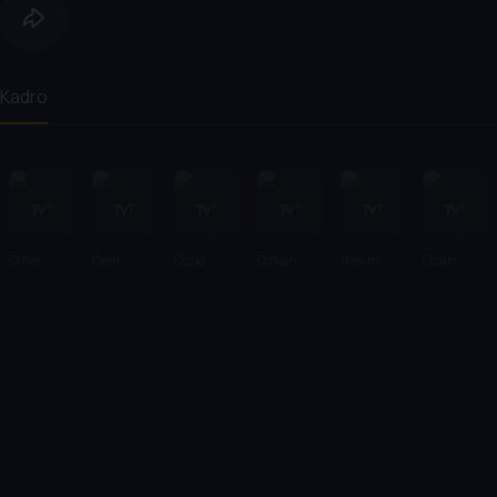
Kadro
Ömer
Cem
Özge
Özkan
Rasim
Ozan
Faruk
Yılmaz
Özberk
Uğur
Öztekin
Güven
Sorak