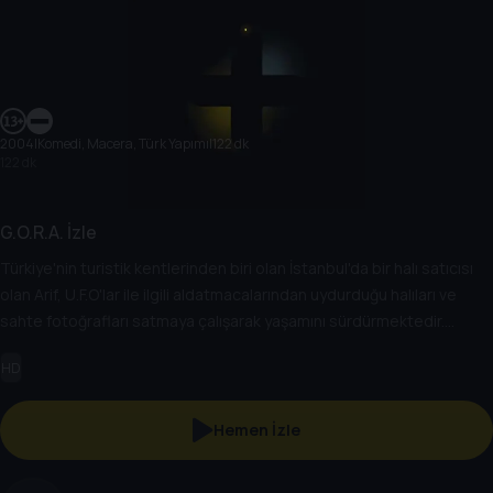
2004
|
Komedi, Macera, Türk Yapımı
|
122 dk
122 dk
G.O.R.A. İzle
Türkiye'nin turistik kentlerinden biri olan İstanbul'da bir halı satıcısı
olan Arif, U.F.O'lar ile ilgili aldatmacalarından uydurduğu halıları ve
sahte fotoğrafları satmaya çalışarak yaşamını sürdürmektedir.
Tesadüfen, diğer dünyalılarla birlikte uzaylılar tarafından kaçırılarak
HD
G.O.R.A. isimli gezegene götürülür.
Hemen İzle