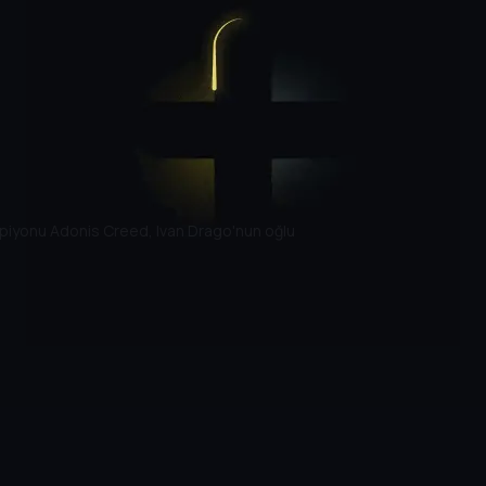
mpiyonu Adonis Creed, Ivan Drago'nun oğlu