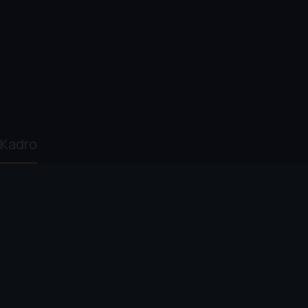
Kadro
Steven Caple Jr.
Michael B. Jordan
Sylvester Stallone