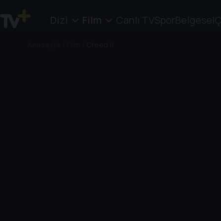
Dizi
Film
Canlı TV
Spor
Belgesel
Ç
Anasayfa
/
Film
/
Creed II