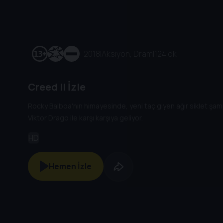
2018
|
Aksiyon, Dram
|
124 dk
Creed II İzle
Rocky Balboa'nın himayesinde, yeni taç giyen ağır siklet şa
Viktor Drago ile karşı karşıya geliyor.
HD
Hemen İzle