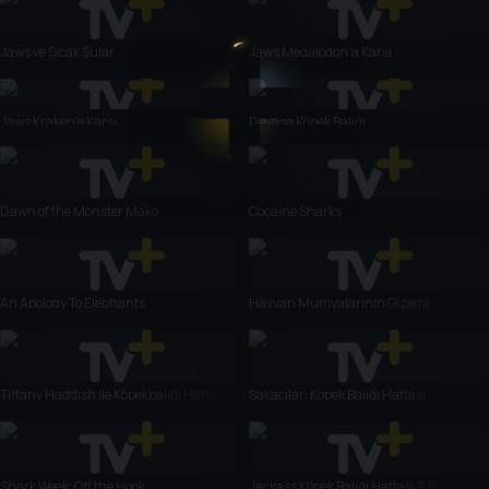
Jaws ve Sıcak Sular
Jaws Megalodon'a Karşı
Jaws Kraken'e Karşı
Devasa Köpek Balığı
Dawn of the Monster Mako
Cocaine Sharks
An Apology To Elephants
Hayvan Mumyalarının Gizemi
Tiffany Haddish ile Köpekbalığı Haftası
Şakacılar: Köpek Balığı Haftası
Shark Week: Off the Hook
Jackass Köpek Balığı Haftası 2.0