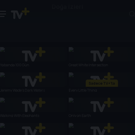
Doğa İzleri
Yabanda 100 Gün
Great White Intersection
Sadece TV+'ta
Jeremy Wade's Dark Waters
Every Little Thing
Walking With Elephants
Only on Earth