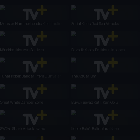
Monster Hammerheads: Killer Instinct
Serial Killer: Red Sea Attacks
Köpekbalıklarının Saldırısı
Egzotik Köpek Balıkları: Japonya
Tuhaf Köpek Balıkları: Yeni Dünyalar
The Aquarium
Great White Danger Zone
Büyük Beyaz Katil: Kan Gölü
SW24: Shark Attack Island
Köpek Balığı Balinalara Karşı