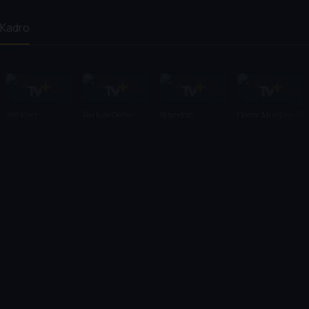
Kadro
Jeff Kurr
Paul de Gelder
Brandon
Gador Muntaner
McMillan