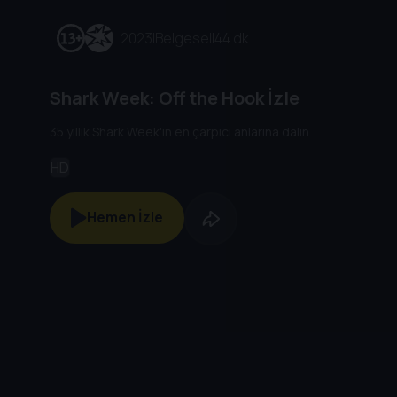
2023
|
Belgesel
|
44 dk
Shark Week: Off the Hook İzle
35 yıllık Shark Week'in en çarpıcı anlarına dalın.
HD
Hemen İzle