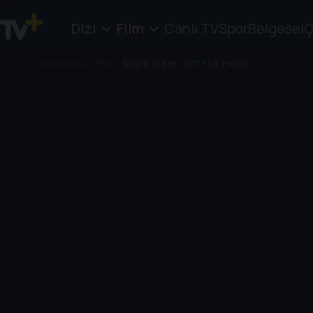
Dizi
Film
Canlı TV
Spor
Belgesel
Ç
Anasayfa
/
Film
/
Shark Week: Off the Hook