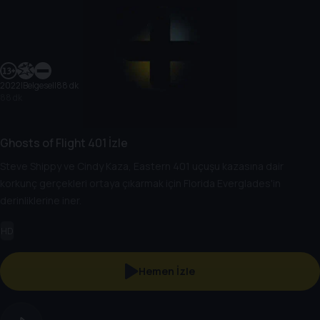
2022
|
Belgesel
|
88 dk
88 dk
Ghosts of Flight 401 İzle
Steve Shippy ve Cindy Kaza, Eastern 401 uçuşu kazasına dair
korkunç gerçekleri ortaya çıkarmak için Florida Everglades'in
derinliklerine iner.
HD
Hemen İzle