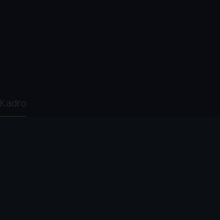
Kadro
Bruce David Klein
Carl Icahn
Andrew Ross
Sorkin