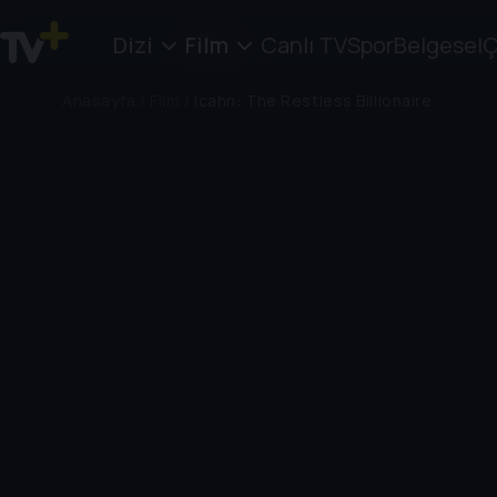
Dizi
Film
Canlı TV
Spor
Belgesel
Ç
Anasayfa
/
Film
/
Icahn: The Restless Billionaire