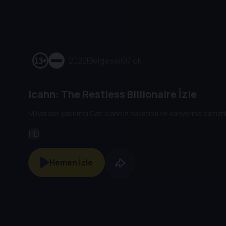
2022
|
Belgesel
|
97 dk
Icahn: The Restless Billionaire İzle
Milyarder yatırımcı Carl Icahn'ın hayatına ve kariyerine samimi 
HD
Hemen İzle