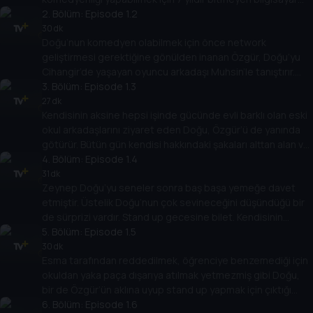
mühendisliğini artık bitirmek zorundadır. Can sıkıcı
2
. Bölüm:
Episode 1.2
derecede başarılı kız kardeşi, kendisinden ümidi kesmiş
30 dk
Doğu’nun komedyen olabilmek için önce network
ailesine okulu bitirmek için yalnızca bir quiz’i kaldığına
geliştirmesi gerektiğine gönülden inanan Özgür, Doğu’yu
inandırmaya çalışırken, okulda da telafi sınavı alabilmek için
Cihangir’de yaşayan oyuncu arkadaşı Muhsin’le tanıştırır.
her yolu dener.
Her sokağının sanat koktuğu iddia edilen Cihangir gezileri,
3
. Bölüm:
Episode 1.3
Özgür ve Doğu için oldukça deneysel bir tecrübe olacaktır.
27 dk
Kendisinin aksine hepsi işinde gücünde evli barklı olan eski
okul arkadaşlarını ziyaret eden Doğu, Özgür’ü de yanında
götürür. Bütün gün kendisi hakkındaki şakaları alttan alan ve
arkadaşlarına uyum sağlamaya çalışan Doğu, sonunda isyan
4
. Bölüm:
Episode 1.4
bayrağını çeker. Özgür’ün ise evin küçük oğlu Ulaş’la
31 dk
Zeynep Doğu’yu seneler sonra baş başa yemeğe davet
halledilmesi gereken bir meselesi vardır.
etmiştir. Üstelik Doğu’nun çok sevineceğini düşündüğü bir
de sürprizi vardır. Stand up gecesine bilet. Kendisinin
neden izleyici koltuğunda onların ise sahnede olduğunu
5
. Bölüm:
Episode 1.5
sorgulamaya başlayan Doğu, ardı ardına çıkan
30 dk
Esma tarafından reddedilmek, öğrenciye benzemediği için
komedyenlerin kendisini hedef alan şakalarıyla iyiden iyiye
okuldan yaka paça dışarıya atılmak yetmezmiş gibi Doğu,
gerilecektir.
bir de Özgür’ün aklına uyup stand up yapmak için çıktığı
kişisel gelişim etkinliğindeki sahnede tüm izleyenler
6
. Bölüm:
Episode 1.6