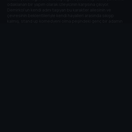
odaklanan bir yapım olarak izleyicinin karşısına çıkıyor.
Demirkol’un kendi adını taşıyan bu karakter ailesinin ve
çevresinin beklentileriyle kendi hayalleri arasında sıkışıp
kalmış, stand up komedyeni olma peşindeki genç bir adamın
hikayesini anlatıyor.
Karakterin hayat yolculuğunda karşılaştığı absürt durumlar,
modern Türkiye’deki genç bir bireyin varoluş mücadelesini ve
kariyer arayışını keskin bir mizah anlayışıyla ele alıyor. Dizi,
sıradan olayların derin komedisini keşfetmek isteyenler için
ideal bir alternatif sunuyor. Sen de bu samimi ve yerel komedi
deneyimini kaçırmamak için TV+ aboneliğini hemen tamamla
ve
Doğu
izlemeye başla!
Daha Fazla
Cihazlar