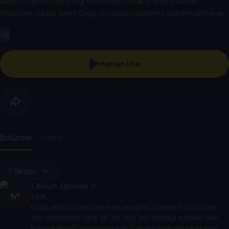
kuran Doğu’nun tek isteği komedyen olmaktır. Başına sürekli
trajikomik olaylar gelen Doğu, çocukluk hayalinin peşinden gitmeye
kararlıdır. Bu yolda ona her fırsatta umutsuzluk aşılayan ailesi, başarılı
HD
kardeşi Kübra ve tek derdi hayallerini süsleyen arabayı almak olan
karamsar arkadaşı Özgür eşlik eder.
Hemen İzle
Bölümler
Kadro
1. Sezon
1
. Bölüm:
Episode 1.1
29 dk
Doğu artık hocası olan eski sevgilisi Zeynep’in sözlüden
sıfır vermesiyle iyice alt üst olur. Asıl istediği meslek olan
komedyenliği yapabilmek için 7 yıldır bitmeyen bilgisayar