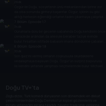
tarafından coşkuyla yuhalanır.
29 dk
Özgür ile Doğu, sosyetenin ünlü mekanlarından birine zor
da olsa sonunda girmeyi başarırlar. Özgür, içkinin su gibi
aktığı herkesin eğlendiği ortamın tadını çıkarmaya çalışırken
Doğu ise sağa sola sataşmaktan kendisini alamamaktadır.
7
. Bölüm:
Episode 1.7
Özgür’ün içkiyi fazla kaçırdığı gecenin sonu, Doğu için ise
34 dk
Günahlarla dolu bir gecenin sabahında Doğu kendisini önce
beklenmedik bir günaha davet ile bitecektir.
cenazede ardından da ailesiyle beraber taziye evinde
bulur. Fırsattan istifade babasını imana döndürme çabaları
da yine sonuçsuz kalır. Akrabalarının bitmek bilmeyen
8
. Bölüm:
Episode 1.8
öğütlerinden bunalan ve kuzenini teselli etmeye çalışan
30 dk
Son quiz’ini vermiş olmanın coşkusuyla okuldakilerle
Doğu, hayatı, ölümü ve kendi hayatını yeniden
vedalaşmaya başlayan Doğu, Özgür’ün sürpriz başvurusu
sorgulayacaktır.
ile kendini yetenek yarışması seçmelerinde bulur. Michael
jackson’ların cirit attığı bu yeni ortam, acaba Doğu'yu
hayallerine ulaştıracak mıdır?
Doğu TV+'ta
Doğu
dizisi, Türk komedi dünyasının son dönemdeki en dikkat
çekici isimlerinden Doğu Demirkol’un kişisel gözlemlerini ve
mizahi yeteneğini ekrana taşıdığı, hayatın trajikomik yanlarına