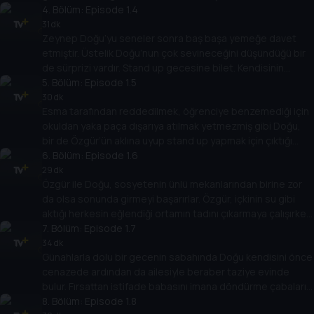
arkadaşlarına uyum sağlamaya çalışan Doğu, sonunda isyan
4
. Bölüm:
Episode 1.4
bayrağını çeker. Özgür’ün ise evin küçük oğlu Ulaş’la
31 dk
Zeynep Doğu’yu seneler sonra baş başa yemeğe davet
halledilmesi gereken bir meselesi vardır.
etmiştir. Üstelik Doğu’nun çok sevineceğini düşündüğü bir
de sürprizi vardır. Stand up gecesine bilet. Kendisinin
neden izleyici koltuğunda onların ise sahnede olduğunu
5
. Bölüm:
Episode 1.5
sorgulamaya başlayan Doğu, ardı ardına çıkan
30 dk
Esma tarafından reddedilmek, öğrenciye benzemediği için
komedyenlerin kendisini hedef alan şakalarıyla iyiden iyiye
okuldan yaka paça dışarıya atılmak yetmezmiş gibi Doğu,
gerilecektir.
bir de Özgür’ün aklına uyup stand up yapmak için çıktığı
kişisel gelişim etkinliğindeki sahnede tüm izleyenler
6
. Bölüm:
Episode 1.6
tarafından coşkuyla yuhalanır.
29 dk
Özgür ile Doğu, sosyetenin ünlü mekanlarından birine zor
da olsa sonunda girmeyi başarırlar. Özgür, içkinin su gibi
aktığı herkesin eğlendiği ortamın tadını çıkarmaya çalışırken
Doğu ise sağa sola sataşmaktan kendisini alamamaktadır.
7
. Bölüm:
Episode 1.7
Özgür’ün içkiyi fazla kaçırdığı gecenin sonu, Doğu için ise
34 dk
Günahlarla dolu bir gecenin sabahında Doğu kendisini önce
beklenmedik bir günaha davet ile bitecektir.
cenazede ardından da ailesiyle beraber taziye evinde
bulur. Fırsattan istifade babasını imana döndürme çabaları
da yine sonuçsuz kalır. Akrabalarının bitmek bilmeyen
8
. Bölüm:
Episode 1.8