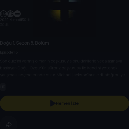
2020
|
Komedi
|
30 dk
30 dk
Doğu
1. Sezon
8. Bölüm
Episode 1.8
Son quiz’ini vermiş olmanın coşkusuyla okuldakilerle vedalaşmaya
başlayan Doğu, Özgür’ün sürpriz başvurusu ile kendini yetenek
yarışması seçmelerinde bulur. Michael jackson’ların cirit attığı bu yeni
ortam, acaba Doğu'yu hayallerine ulaştıracak mıdır?
HD
Hemen İzle