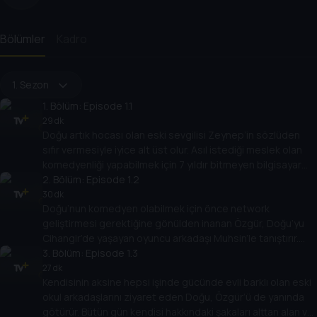
Bölümler
Kadro
1. Sezon
1
. Bölüm:
Episode 1.1
29 dk
Doğu artık hocası olan eski sevgilisi Zeynep’in sözlüden
sıfır vermesiyle iyice alt üst olur. Asıl istediği meslek olan
komedyenliği yapabilmek için 7 yıldır bitmeyen bilgisayar
mühendisliğini artık bitirmek zorundadır. Can sıkıcı
2
. Bölüm:
Episode 1.2
derecede başarılı kız kardeşi, kendisinden ümidi kesmiş
30 dk
Doğu’nun komedyen olabilmek için önce network
ailesine okulu bitirmek için yalnızca bir quiz’i kaldığına
geliştirmesi gerektiğine gönülden inanan Özgür, Doğu’yu
inandırmaya çalışırken, okulda da telafi sınavı alabilmek için
Cihangir’de yaşayan oyuncu arkadaşı Muhsin’le tanıştırır.
her yolu dener.
Her sokağının sanat koktuğu iddia edilen Cihangir gezileri,
3
. Bölüm:
Episode 1.3
Özgür ve Doğu için oldukça deneysel bir tecrübe olacaktır.
27 dk
Kendisinin aksine hepsi işinde gücünde evli barklı olan eski
okul arkadaşlarını ziyaret eden Doğu, Özgür’ü de yanında
götürür. Bütün gün kendisi hakkındaki şakaları alttan alan ve