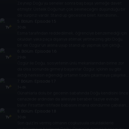
Zeynep Doğu’yu seneler sonra baş başa yemeğe davet
halledilmesi gereken bir meselesi vardır.
etmiştir. Üstelik Doğu’nun çok sevineceğini düşündüğü bir
de sürprizi vardır. Stand up gecesine bilet. Kendisinin
neden izleyici koltuğunda onların ise sahnede olduğunu
5
. Bölüm:
Episode 1.5
sorgulamaya başlayan Doğu, ardı ardına çıkan
30 dk
Esma tarafından reddedilmek, öğrenciye benzemediği için
komedyenlerin kendisini hedef alan şakalarıyla iyiden iyiye
okuldan yaka paça dışarıya atılmak yetmezmiş gibi Doğu,
gerilecektir.
bir de Özgür’ün aklına uyup stand up yapmak için çıktığı
kişisel gelişim etkinliğindeki sahnede tüm izleyenler
6
. Bölüm:
Episode 1.6
tarafından coşkuyla yuhalanır.
29 dk
Özgür ile Doğu, sosyetenin ünlü mekanlarından birine zor
da olsa sonunda girmeyi başarırlar. Özgür, içkinin su gibi
aktığı herkesin eğlendiği ortamın tadını çıkarmaya çalışırken
Doğu ise sağa sola sataşmaktan kendisini alamamaktadır.
7
. Bölüm:
Episode 1.7
Özgür’ün içkiyi fazla kaçırdığı gecenin sonu, Doğu için ise
34 dk
Günahlarla dolu bir gecenin sabahında Doğu kendisini önce
beklenmedik bir günaha davet ile bitecektir.
cenazede ardından da ailesiyle beraber taziye evinde
bulur. Fırsattan istifade babasını imana döndürme çabaları
da yine sonuçsuz kalır. Akrabalarının bitmek bilmeyen
8
. Bölüm:
Episode 1.8
öğütlerinden bunalan ve kuzenini teselli etmeye çalışan
30 dk
Son quiz’ini vermiş olmanın coşkusuyla okuldakilerle
Doğu, hayatı, ölümü ve kendi hayatını yeniden
vedalaşmaya başlayan Doğu, Özgür’ün sürpriz başvurusu