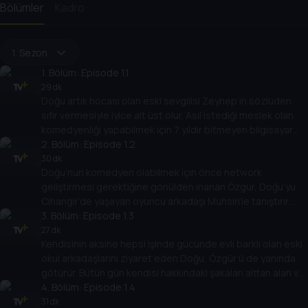
Bölümler
Kadro
1. Sezon
1
. Bölüm:
Episode 1.1
29 dk
Doğu artık hocası olan eski sevgilisi Zeynep’in sözlüden
sıfır vermesiyle iyice alt üst olur. Asıl istediği meslek olan
komedyenliği yapabilmek için 7 yıldır bitmeyen bilgisayar
mühendisliğini artık bitirmek zorundadır. Can sıkıcı
2
. Bölüm:
Episode 1.2
derecede başarılı kız kardeşi, kendisinden ümidi kesmiş
30 dk
Doğu’nun komedyen olabilmek için önce network
ailesine okulu bitirmek için yalnızca bir quiz’i kaldığına
geliştirmesi gerektiğine gönülden inanan Özgür, Doğu’yu
inandırmaya çalışırken, okulda da telafi sınavı alabilmek için
Cihangir’de yaşayan oyuncu arkadaşı Muhsin’le tanıştırır.
her yolu dener.
Her sokağının sanat koktuğu iddia edilen Cihangir gezileri,
3
. Bölüm:
Episode 1.3
Özgür ve Doğu için oldukça deneysel bir tecrübe olacaktır.
27 dk
Kendisinin aksine hepsi işinde gücünde evli barklı olan eski
okul arkadaşlarını ziyaret eden Doğu, Özgür’ü de yanında
götürür. Bütün gün kendisi hakkındaki şakaları alttan alan ve
arkadaşlarına uyum sağlamaya çalışan Doğu, sonunda isyan
4
. Bölüm:
Episode 1.4
bayrağını çeker. Özgür’ün ise evin küçük oğlu Ulaş’la
31 dk