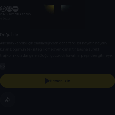
2026
|
Komedi
|
4 Sezon
4 Sezon
Doğu İzle
Ailesinin kendisi için planladığından daha farklı bir hayatın hayalini
kuran Doğu’nun tek isteği komedyen olmaktır. Başına sürekli
trajikomik olaylar gelen Doğu, çocukluk hayalinin peşinden gitmeye
kararlıdır. Bu yolda ona her fırsatta umutsuzluk aşılayan ailesi, başarılı
HD
kardeşi Kübra ve tek derdi hayallerini süsleyen arabayı almak olan
karamsar arkadaşı Özgür eşlik eder.
Hemen İzle