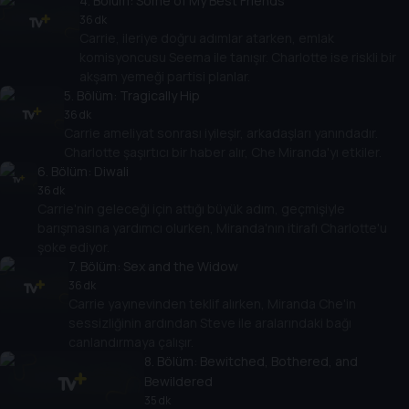
4
. Bölüm:
Some of My Best Friends
36 dk
Carrie, ileriye doğru adımlar atarken, emlak
komisyoncusu Seema ile tanışır. Charlotte ise riskli bir
akşam yemeği partisi planlar.
5
. Bölüm:
Tragically Hip
36 dk
Carrie ameliyat sonrası iyileşir, arkadaşları yanındadır.
Charlotte şaşırtıcı bir haber alır, Che Miranda'yı etkiler.
6
. Bölüm:
Diwali
36 dk
Carrie'nin geleceği için attığı büyük adım, geçmişiyle
barışmasına yardımcı olurken, Miranda'nın itirafı Charlotte'u
şoke ediyor.
7
. Bölüm:
Sex and the Widow
36 dk
Carrie yayınevinden teklif alırken, Miranda Che'in
sessizliğinin ardından Steve ile aralarındaki bağı
canlandırmaya çalışır.
8
. Bölüm:
Bewitched, Bothered, and
Bewildered
35 dk