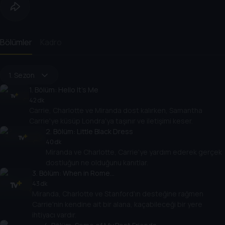
Bölümler
Kadro
1. Sezon
1
. Bölüm:
Hello It's Me
42 dk
Carrie, Charlotte ve Miranda dost kalırken, Samantha
Carrie'ye küsüp Londra'ya taşınır ve iletişimi keser.
2
. Bölüm:
Little Black Dress
40 dk
Miranda ve Charlotte, Carrie'ye yardım ederek gerçek
dostluğun ne olduğunu kanıtlar.
3
. Bölüm:
When in Rome…
43 dk
Miranda, Charlotte ve Stanford'ın desteğine rağmen
Carrie'nin kendine ait bir alana, kaçabileceği bir yere
ihtiyacı vardır.