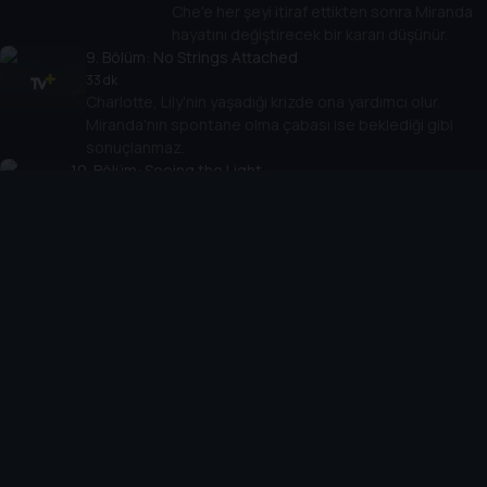
Che'e her şeyi itiraf ettikten sonra Miranda
hayatını değiştirecek bir kararı düşünür.
9
. Bölüm:
No Strings Attached
33 dk
Charlotte, Lily'nin yaşadığı krizde ona yardımcı olur.
Miranda'nın spontane olma çabası ise beklediği gibi
sonuçlanmaz.
10
. Bölüm:
Seeing the Light
38 dk
Charlotte, çocuğu Rock için büyük bir değişim ritüeli
planlamaya başlar. Zorlu bir yılın ardından, Carrie kapanış
arayışındadır.
Cihazlar
Öne Çıkanlar
TV+ Pro
Yasal
From
TV+ Nedir?
Aydınlatma Metni
Doğu
TV+ Ev (IPTV)