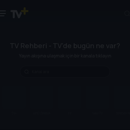
TV Rehberi - TV'de bugün ne var?
Yayın akışına ulaşmak için bir kanala tıklayın
TV+
EPIC DRAMA
FX
tabii TV
SİNEMA YE