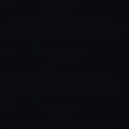
Tarihte Bugün
09:30 - 09:45
Spor
Tarihte Bugün, Fenerbahçe tarihine damga vuran maçları,
başarıları ve unutulmaz anları gün gün hatırlatıyor. Sarı-lacivertli
kulübün hafızasında yer eden gelişmeler arşiv görüntüleriyle
izleyiciyle buluşuyor.
Yarının Yıldızları
09:45 - 10:15
Spor
Altyapıdan yükselen futbolcuların sahadaki performansları,
gelişim süreçleri ve kişisel hikâyeleri detaylı şekilde izleyiciyle
buluşuyor. Her biri geleceğin yıldızı olma yolunda önemli adımlar
atarken, izleyiciler hem yetenekleri hem de karakterlerini yakından
tanıma fırsatı buluyor.
Hazırlık Maçları
10:15 - 12:00
Diğer
Takımlar, sezon öncesi hazırlık maçlarında sahaya çıkarak hem