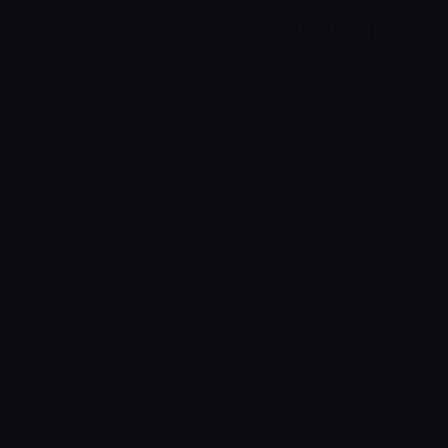
FB TV Yayın Akışını TV+ ile Takip Et
Fenerbahçe'nin dinamik dünyasını derinden yaşamak ve
takımının her anını yakından takip etmek istiyorsan TV+ senin
için biçilmiş kaftan. FB TV yayın akışı aracılığıyla
bugün TV'de
hangi maçlar var
sorusuna yanıt bulabilirsin. Fenerbahçe'nin
futbol maçları, antrenman seansları, oyuncularla özel
röportajlar ve takım hakkında en güncel haberler artık
parmaklarının ucunda. TV+ sayesinde Fenerbahçe'nin futbol
arenasındaki konumunu daha iyi anlayabilir, takımın her
hareketini, her gelişimini ve her başarısını anında
öğrenebilirsin.
Maç özetleri, taktik analizler, oyuncuların antrenman sonrası
düşünceleri ve kulübün en son duyuruları gibi içeriklerle dolu
FB TV yayın akışı, gerçek bir Fenerbahçe taraftarı için
olmazsa olmaz bir kaynak. Fenerbahçe'nin saha içi ve saha
dışı yaşamını kapsamlı bir şekilde takip etmek, takımının her
adımında yanında olmak için TV+ ile yayın akışını düzenli takip
et, Fenerbahçe'nin futbol dünyasındaki yerini keşfet ve
takımının her adımına şahit ol.
Daha Fazla