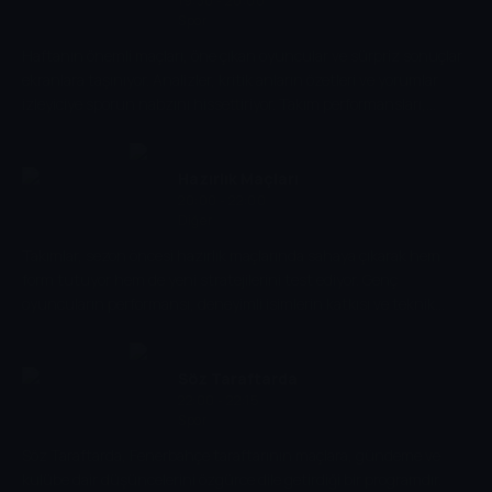
19:30 - 20:00
Spor
Haftanın önemli maçları, öne çıkan oyuncular ve sürpriz sonuçlar
ekranlara taşınıyor. Analizler, kritik anların özetleri ve yorumlar
izleyiciye sporun nabzını hissettiriyor. Takım performansları,
stratejiler ve dikkat çeken olaylar, kapsamlı bir bakışla sunularak
sporseverler bilgilendiriyor.
Hazırlık Maçları
20:00 - 22:00
Diğer
Takımlar, sezon öncesi hazırlık maçlarında sahaya çıkarak hem
form tutuyor hem de yeni stratejilerini test ediyor. Genç
oyuncuların performansı, deneyimli isimlerin katkısı ve teknik
direktörlerin taktik denemeleri izleyiciye detaylı şekilde aktarılıyor.
Söz Taraftarda
22:00 - 22:15
Spor
Söz Taraftarda, Fenerbahçe taraftarının maçlara, gündeme ve
kulübe dair düşüncelerini özgürce dile getirdiği bir programdır.