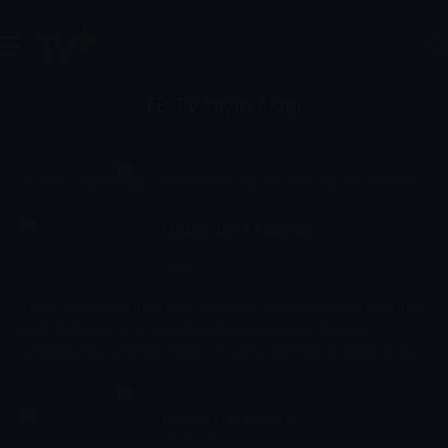
FB TV Yayın Akışı
31 Tem, Cuma
1 Ağu, Cumartesi
2 Ağu, Pazar
3 Ağu, Pazartesi
4 Ağu,
Futbol: UEFA Kadınlar
00:00 - 02:00
Şampiyonlar Ligi
Diğer
TRT 3 Spor ekranlarında UEFA Kadınlar Şampiyonlar Ligi maçlarıyla
kadın futbolunun zirvesi izleyicilerle buluşuyor. Program,
oynanan maç özetlerini, takım ve oyuncu performanslarını analiz
ediyor, kritik golleri ve heyecan dolu anları izleyiciye aktarıyor.
Futbol tutkunları için kapsamlı bir derleme yayını.
Kanaryalar Soruyor
02:00 - 02:30