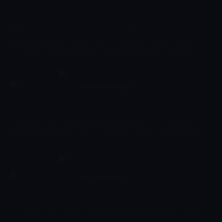
06:45 - 07:45
Spor
Yıllarını futbola adamış, sarı-lacivertli formayla hafızalara kazınmış
deneyimli isimler bu içerikte bir araya geliyor. Sahada yaşanan
unutulmaz anlar, kariyerlerinin dönüm noktaları ve futbolun
değişen yüzüne dair samimi değerlendirmeler izleyiciyle
buluşuyor.
Fenerium Saati
07:45 - 08:00
Diğer
Fenerium Saati, Fenerbahçe'nin resmi mağazası Fenerium'da yer
alan ürünleri tanıtıyor. Yeni sezon koleksiyonları, özel tasarımlar ve
kampanyalar programda izleyiciyle paylaşılıyor.
All the Goals
08:00 - 08:30
Spor
Fenerbahçe'nin farklı sezonlarda attığı goller, kritik maç anları ve