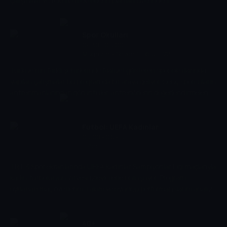
çalışmalar ve teknik direktörlerin planları üzerinden
değerlendirmeler yapılır. Maç içi performanslar ve genel oyun
düzeni izleyiciye aktarılır.
Spor Okulları
04:30 - 05:00
Magazin
-
Sezon 1, Bölüm 22
Türkiye'nin farklı şehirlerinde faaliyet gösteren spor okullarında
yapılan çalışmalar bu programda bir araya geliyor. Genç sporcuların
antrenmanlarından görüntüler, antrenörlerin değerlendirmeleri ve
eğitim süreçlerine dair detaylar ekrana taşınıyor.
Futbol: UEFA Kadınlar
05:00 - 06:45
Şampiyonlar Ligi
Diğer
TRT 3 Spor ekranlarında UEFA Kadınlar Şampiyonlar Ligi maçlarıyla
kadın futbolunun zirvesi izleyicilerle buluşuyor. Program,
oynanan maç özetlerini, takım ve oyuncu performanslarını analiz
ediyor, kritik golleri ve heyecan dolu anları izleyiciye aktarıyor.
Futbol tutkunları için kapsamlı bir derleme yayını.
40+