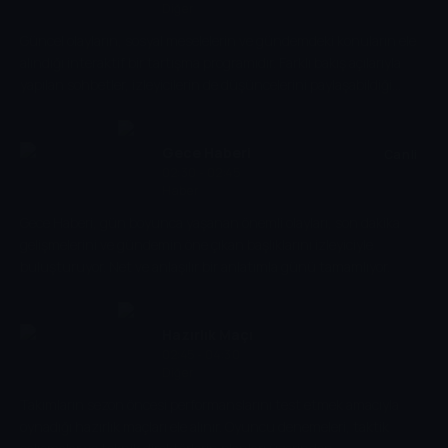
Diğer
Güncel olayların, sosyal meselelerin ve gündemdeki konuların ele
alındığı interaktif bir tartışma programıdır. Farklı bakış açılarıyla
yapılan sohbetler, izleyicilerin de düşüncelerini paylaşabildiği
dinamik ve bilgilendirici bir ortam sunar.
Gece Haberi
Canli
02:30 - 02:45
Haber
Gece Haberi, gün boyunca yaşanan önemli olayları, son dakika
gelişmelerini ve gündemin öne çıkan başlıklarını izleyiciyle
buluşturuyor. Net ve anlaşılır bir anlatımla günü tamamlıyor.
Hazırlık Maçı
02:45 - 04:30
Diğer
Takımların sezon öncesi performanslarını test etmek amacıyla
oynadığı hazırlık maçları ele alınır. Oyuncu denemeleri, taktik