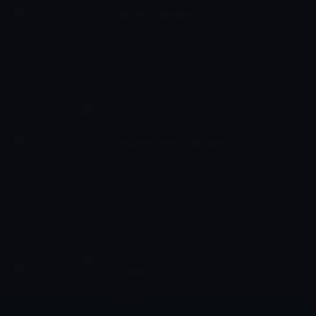
Maçın Ardından
12:30 - 13:30
Spor
Maçın Ardından, oynanan karşılaşmanın öne çıkan anlarını,
skorun hikâyesini ve maç sonrası gelişmeleri ele alıyor. İlk
değerlendirmeler, röportajlar ve yorumlar programda yer alıyor.
Evladıma Miras Bu Sevda
13:30 - 14:00
Spor
"Evladıma Miras Bu Sevda", Fenerbahçe tutkusunun nesiller boyu
süren hikâyesini anlatıyor. Babadan çocuğa aktarılan sarı-lacivert
bağlılık, tribün anıları ve duygusal anlatımlarla ekrana taşınıyor.
Taraftarlığın yalnızca bir destek değil, güçlü bir yaşam kültürü
olduğunu gösteren özel bir içerik sunuyor.
Haber
14:00 - 14:15
Haber