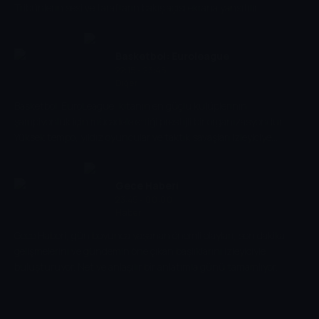
Tribünlerin sesi ve taraftarın bakış açısı ekrana yansıtılır.
Basketbol: Euroleague
22:15 - 23:45
Diğer
Basketbol: EuroLeague, kıtanın en güçlü kulüplerinin
şampiyonluk için mücadele ettiği prestijli bir organizasyondur.
Yüksek tempo, yıldız oyuncular ve taktik savaşları izleyiciye
heyecan dolu anlar yaşatır.
Gece Haberi
23:45 - 00:00
Haber
Gece Haberi, gün boyunca yaşanan önemli olayları, son dakika
gelişmelerini ve gündemin öne çıkan başlıklarını izleyiciyle
buluşturuyor. Net ve anlaşılır bir anlatımla günü tamamlıyor.