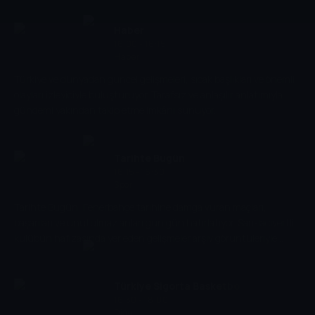
her sayı büyük önem taşıyor.
Haber
16:00 - 16:15
Haber
Türkiye ve dünyadan güncel gelişmeleri, sıcak başlıkları ve önemli
olayları izleyiciyle buluşturuyor. Tarafsız ve anlaşılır anlatımıyla
gündemi yakından takip etme imkânı sunuyor.
Tarihte Bugün
16:15 - 16:30
Spor
Tarihte Bugün, Fenerbahçe tarihine damga vuran maçları,
başarıları ve unutulmaz anları gün gün hatırlatıyor. Sarı-lacivertli
kulübün hafızasında yer eden gelişmeler arşiv görüntüleriyle
izleyiciyle buluşuyor.
Türkiye Sigorta Basketbol
16:30 - 18:00
Süper Ligi
Diğer