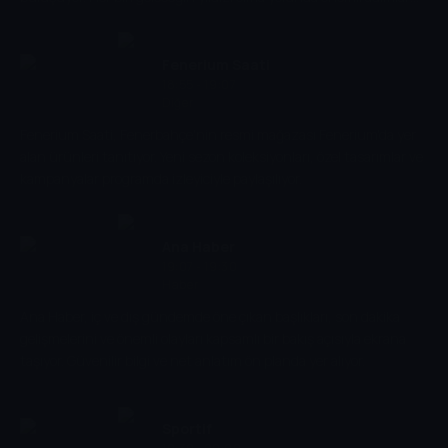
atarken, izleyiciler hem yetenekleri hem de karakterlerini yakından
tanıma fırsatı buluyor.
Fenerium Saati
18:55 - 19:07
Diğer
Fenerium Saati, Fenerbahçe'nin resmi mağazası Fenerium'da yer
alan ürünleri tanıtıyor. Yeni sezon koleksiyonları, özel tasarımlar ve
kampanyalar programda izleyiciyle paylaşılıyor.
Ana Haber
19:07 - 19:30
Haber
Ana Haber, iç ve dış gündemde öne çıkan başlıkları, son dakika
gelişmelerini ve önemli olayları kapsamlı bir bakış açısıyla ekrana
taşıyor. Güvenilir bilgi ve net anlatım ön planda yer alıyor.
Sportif