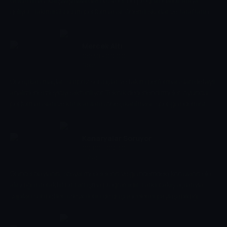
unutulmaz karşılaşmalardan kesitler bu programda bir araya
geliyor. Takımın hücum performansı, önemli skorlar ve taraftarın
hafızasında yer eden anlar ekrana taşınıyor.
Mercek Altı
08:30 - 09:00
Spor
Öne çıkan maçlar, sürpriz sonuçlar ve takım performansları detaylı
analizlerle izleyiciye aktarılıyor. Teknik değerlendirmeler, oyuncu
performansları ve kritik anların öne çıkarılması, spor gündemini
derinlemesine takip etmek isteyenler için kapsamlı bir akış
sunuyor.
Kanaryalar Soruyor
09:00 - 09:30
Diğer
Güncel olayların, sosyal meselelerin ve gündemdeki konuların ele
alındığı interaktif bir tartışma programıdır. Farklı bakış açılarıyla
yapılan sohbetler, izleyicilerin de düşüncelerini paylaşabildiği
dinamik ve bilgilendirici bir ortam sunar.