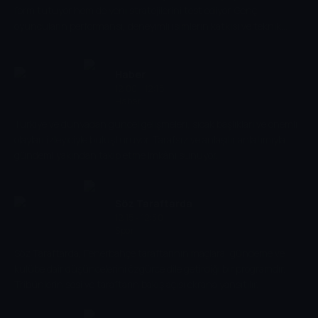
form tutuyor hem de yeni stratejilerini test ediyor. Genç
oyuncuların performansı, deneyimli isimlerin katkısı ve teknik
direktörlerin taktik denemeleri izleyiciye detaylı şekilde aktarılıyor.
Haber
12:00 - 12:15
Haber
Türkiye ve dünyadan güncel gelişmeleri, sıcak başlıkları ve önemli
olayları izleyiciyle buluşturuyor. Tarafsız ve anlaşılır anlatımıyla
gündemi yakından takip etme imkânı sunuyor.
Söz Taraftarda
12:15 - 12:30
Spor
Söz Taraftarda, Fenerbahçe taraftarının maçlara, gündeme ve
kulübe dair düşüncelerini özgürce dile getirdiği bir programdır.
Tribünlerin sesi ve taraftarın bakış açısı ekrana yansıtılır.