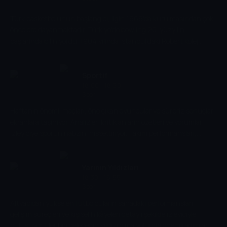
Türk basketbolunun başlangıcı, ligin 1966'da kurulmasından çok
öncelere dayanmaktadır. Türkiye'de bowling 20. yüzyılın
başlarında biliniyordu. 1904 yılında İstanbul'daki Robert Kolej
öğrencileri bu takım sporunun cazibesini ilk kez keşfettiler. Ligin
kuruluşundan bir yıl sonra, en iyi Türk basketbol kulüplerinin ilk
resmi yarışması başladı.
Sportif
18:00 - 18:30
Spor
Haftanın önemli maçları, öne çıkan oyuncular ve sürpriz sonuçlar
ekranlara taşınıyor. Analizler, kritik anların özetleri ve yorumlar
izleyiciye sporun nabzını hissettiriyor. Takım performansları,
stratejiler ve dikkat çeken olaylar, kapsamlı bir bakışla sunularak
sporseverler bilgilendiriyor.
Yarının Yıldızları
18:30 - 18:55
Spor
Altyapıdan yükselen futbolcuların sahadaki performansları,
gelişim süreçleri ve kişisel hikâyeleri detaylı şekilde izleyiciyle
buluşuyor. Her biri geleceğin yıldızı olma yolunda önemli adımlar