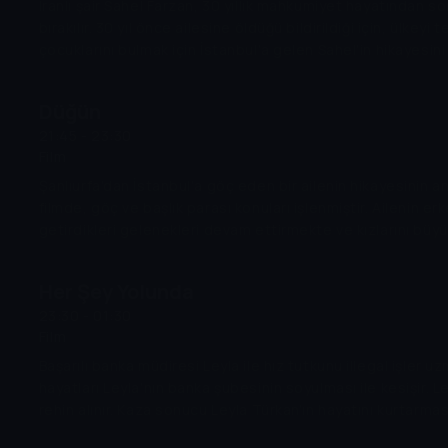
İranlı şair Sahel Farzan, 30 yıllık mahkumiyet hayatından s
bırakılır. 30 yıl önce ailesine öldüğü bildirildiği için, ülkeyi
çocuklarını bulmak için İstanbul'a gelen Sahel'in hikayesin
bugünü harmanlayarak anlatıyor. 30 yıl sonra hapishaneden
Sahel, kendisini öldü bildiği için İstanbul'a giden karısını 
Düğün
İstanbul'a gelir. Sahel'in de, eşinin de hayatlarını alt üst e
21:45 - 23:30
buluştuğu ortak nokta, Aşktır.
Film
Şanlıurfa'dan İstanbul'a göç eden bir ailenin hikayesinin anl
filmde, göç ve başlık parası konuları işlenmiştir. Ailenin er
getirdikleri gelenekleri devam ettirmekte ve kızlarını büyü
paraları karşılığında ilk isteyene vermektedir. Ailenin kızla
ise bu tutuma karşı çıkar ve başlık parası karşılığında bir 
Her Şey Yolunda
kardeşlerini düğün günü istemedikleri bu durumdan kurtarm
23:30 - 01:30
Film
Başarılı banka müdiresi Leyla ile hız tutkunu illegal işler u
hayatları Leyla'nın banka şubesinin soyulması ile kesişir. 
rehin alınır. Kaza sonucu Leyla Türkan'ın hayatını kurtarması
macerası başlar. İki kadın, yanlış anlamalar üzerine işler çığ