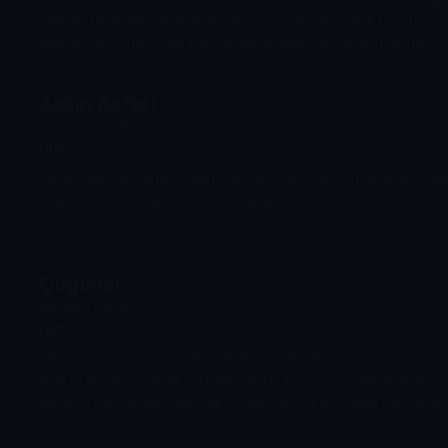
zamanda duygusal olarak yakınlaşır. Ancak Ferdi bir çiftlikt
ağaya yüklü miktarda borçlanan dedesine yardım etmek iç
ortadan kaybolur. Bu çiftlik Zeynep'in babası Naci Bey'e ait
çiftliğe gelmesiyle birlikte Ferdi için zorlu günler başlar. 
Aşkın Zaferi
babasının serveti ve aldığı eğitim nedeniyle Ferdi'yi hor gö
03:00 - 04:30
babası Zeynep'i Erol'la evlendirerek onun servetinden ya
Film
planlamaktadır. Zeynep ise çareyi Ferdi'yle kaçmakta bulur
arasında yıllarca devam edecek bir kinin ortaya çıkmasın
Öğretmen okulundan yeni mezun olan Oya’nın ataması Söğ
olacaktır.
yapılmıştır. Köyde, okul olmadığı gibi okuma yazma bilen k
Civardaki jandarma karakolunun Onbaşı'sı, okuma yazma bi
insandır. Oya’ya okul yapımında muhtarın kızı Fatma ve Yan
ederler. Her istediğini yapmaya alışmış olan Onbaşı, Oya’y
Çılgınlar
ister, başaramayınca da iftira atar. Bu sırada Birinci Dünya
04:30 - 06:15
verince köy, düşman tarafından işgal edilir. Oya, İstanbul’d
Film
Suat’ın yanına sığınır. Binbaşı Pala Suat ile birlikte gizlice 
Kemal’in önderliğindeki Kurtuluş Mücadelesi’ne katılacaklar
Selma, hırsızlık yapan bir çetenin üyesidir. Zengin bir iş a
İnan'ın evine soymak isteyen çete, bunun için bir plan hazır
göre Orhan yoldan geçtiği sırada Selma bir saldırıya uğrar
yardım eden Orhan, onu kurtarır ve kendine gelmesi için e
Selma kendine geldiğinde ise geçmişe dair hiçbir şey hatı