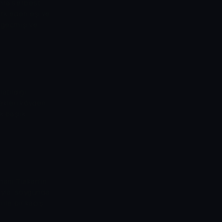
onra serbest
 terk eden eşi ve
i geçmişi ve
 çıkan Şair
bulmak üzere
den kişinin de
atıldığı
kekleri köyden
k başlık
rından Zelha
anlamda satılan
aya çalışır.
zmanı Türkan'ın
Leyla, soygunda
 ile bir kaçış
ırından çıkınca