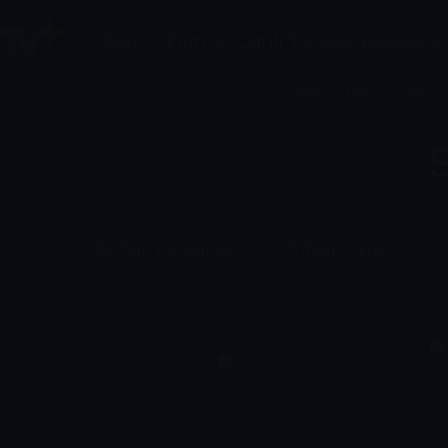
Dizi
Film
Canlı TV
Spor
Belgesel
Ç
Anasayfa
/
Canlı Tv
/
Yayın Akışı
/
SİNEMA YERLİ 2 Yayın A
S
30 Tem, Perşembe
31 Tem, Cuma
1