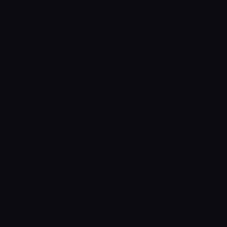
e çalışan ve
in habersizce
tir. Zeynep'in
Zeynep
rür. Bu sırada
rarlanmayı
. Bu olay üçlü
a neden
ütlü Köyü’ne
imse de yoktur.
len tek
ık Bekir yardım
a sahip olmak
 Savaşı patlak
a Binbaşı Pala
Mustafa
dır.
damı olan Orhan
lar. Plana
. Genç kadına
vine götürür.
rlamaz. Bu