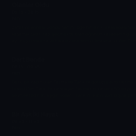
Olanlar Oldu
sayede Orhan'ın Selma'ya aşık olmasını planlayan ekip, böy
06:15 - 08:15
servete sahip olabilecektir ancak işler onların planladığı g
Film
Zafer ve annesi Döndü hanım, Ege'nin bir kıyı kasabasında 
yaşamaktadır. Yaşı geçmekte olan oğlunun kasabanın güze
ayrılmış olmasına ve hala evlenmemiş olmasına üzülen Dö
gidişata son vermek için harekete geçer. Bu esnada müte
teknesinin sorunlarıyla boğuşan Zafer'in yaptığı mavi turda
Dert Bende
Peki bu olanlar herkes için hayırlısı olacak mıdır?
08:15 - 09:45
Film
Genç bir kadın olan Fatma ile Tarık ilk görüşte birbirlerine 
tesadüfen Tarık ile karşılaşan Fatma'nın kardeşi Süreyya da
sevmektedir. İki aşığın yolları, Tarık'ın iş için yurt dışına çıkm
süreliğine ayrılır. Tarık'tan önce Fatma'nın sevgilisi olan Bül
yokluğunu fırsat bilerek Fatma ile yakınlaşmaya başlar. Fat
Bir Aşk İki Hayat
kazanan Bülent, genç kadını kendisi ile evlenmeye ikna ed
09:45 - 11:45
durumu bir mektup yazarak Tarık'a bildirmek ister. Ancak 
Film
sırada Fatma'nın yerine Tarık'a aşk mektupları yazmaya ba
günü gelip çattığında ise beklenmedik olaylar meydana gel