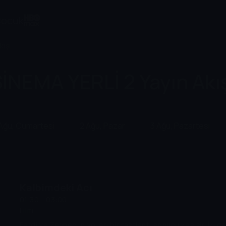
ocuk
kışı
İNEMA YERLİ 2 Yayın Akı
 Ağu, Cumartesi
2 Ağu, Pazar
3 Ağu, Pazartesi
Kalbimdeki Acı
01:30 - 03:00
Film
Ferdi ve Zeynep'in yolları bir rastlantı sonucu kesişir. İki g