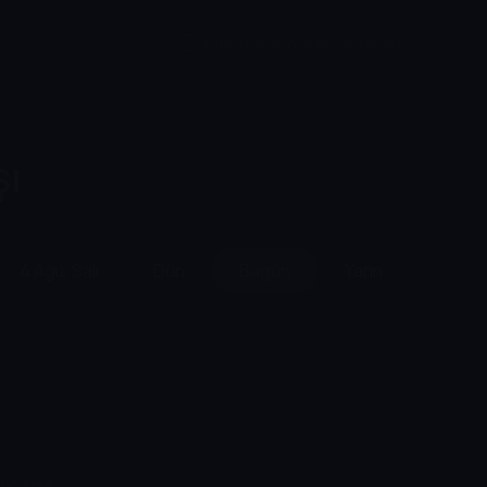
şı
4 Ağu, Salı
Dün
Bugün
Yarın
8 Ağu
enç kısa