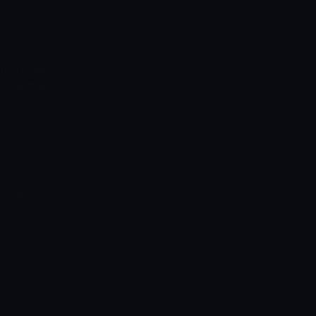
yhan Aksal
kranlarında
er Bülteni!