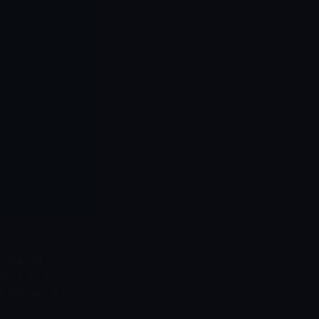
yla
lu anlar
a TV'de!
ini yeniden
 belgesel,
kileyici bir
leyici, dünyayı
ulur.