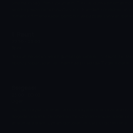
Sinema kuşağı, film tutkunlarını Türk ve dünya sinemasınd
seçilmiş yapımlarla buluşturuyor. Dramdan komediye, aks
romantik filmlere kadar geniş bir yelpazede sunulan içerikle
hem eğlenceli hem de unutulmaz bir sinema deneyimi yaşa
1. Raunt
22:50 - 23:00
Spor
Boksun heyecanı ve en güncel gelişmeler "1. Raunt"ta! Maç 
sporcu röportajları ve ringin nabzı Kadırga TV'de sizlerle.
Belgesel
23:00 - 00:00
Diğer
Gerçek olayları ve ilham veren hikâyeleri merkeze alan bu
doğadan insana, tarihten bilime uzanan konuları sade ve et
anlatımla ele alır. Uzman görüşleri ve çarpıcı görsellerle iz
farklı açılardan tanıma ve derinlemesine keşfetme fırsatı b