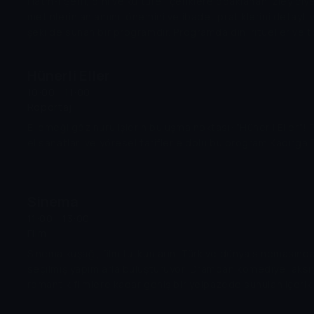
Hatm-i Şerif, dini ve kültürel içeriklere odaklanan izleyiciy
metinlerin anlamını, önemini ve ibadet pratiklerini detaylı ve
şekilde sunan bir programdır. Programda dini ritüeller ve 
değerler ele alınır izleyicilerin hem bilgi edinmesi hem de
beslenmesi amaçlanır.
Hünerli Eller
10:00 - 11:00
Röportaj
El emeği göz nuru işlerin buluşma noktası: "Hünerli Eller"! Pr
el sanatları ve yöresel tariflerle dolu bu program Kadırga 
Sinema
11:00 - 13:00
Film
Sinema kuşağı, film tutkunlarını Türk ve dünya sinemasınd
seçilmiş yapımlarla buluşturuyor. Dramdan komediye, aks
romantik filmlere kadar geniş bir yelpazede sunulan içerikle
hem eğlenceli hem de unutulmaz bir sinema deneyimi yaşa