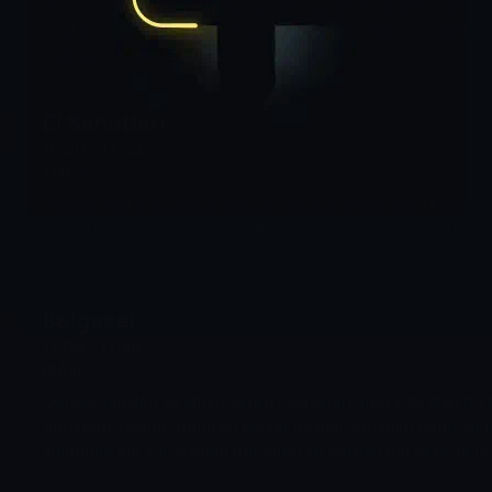
Horon, kemençe, yayla havası ve Karadeniz'in gençleri "Ya
Uşakları"nda buluşuyor! Doğayla iç içe, enerjik ve kültür do
Kadırga TV'de sizleri bekliyor.
El Sanatları
16:00 - 17:00
Magazin
Geleneksel el sanatları ustalarının maharetli elleri Kadırg
Kültürümüzü yaşatan bu özel programla el emeğinin değer
keşfedin.
Belgesel
17:00 - 17:50
Diğer
Gerçek olayları ve ilham veren hikâyeleri merkeze alan bu
doğadan insana, tarihten bilime uzanan konuları sade ve et
anlatımla ele alır. Uzman görüşleri ve çarpıcı görsellerle iz
farklı açılardan tanıma ve derinlemesine keşfetme fırsatı b