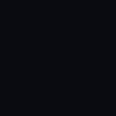
e kutsal
 anlaşılır bir
toplumsal
 manevi olarak
atik bilgiler,
TV'de sizlerle!
an özenle
iyondan
r, izleyicilere
tıyor.