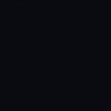
İlahiler
06:00 - 08:00
Eğlence
Kalplere huzur veren ilahiler, günün belirli saatlerinde Tü
Ruhunuzu dinlendiren bu özel yayınları kaçırmayın, manevi
Haberler
08:00 - 09:00
Haber
Kadırga TV Haberler, güncel olayları tarafsız ve hızlı biçi
taşıyor. Bölgesel ve ulusal gelişmeleri anında öğrenmek içi
izlemeye devam edin.
Hatm-i Şerif
09:00 - 10:00
Magazin