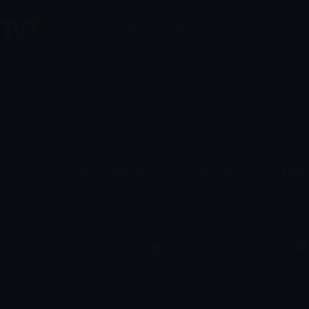
Dizi
Film
Canlı TV
Spor
Belgesel
Ç
Anasayfa
/
Canlı Tv
/
Yayın Akışı
/
KADIRGA TV Yayın Akışı
1 Ağu, Cumartesi
2 Ağu, Pazar
3 Ağu