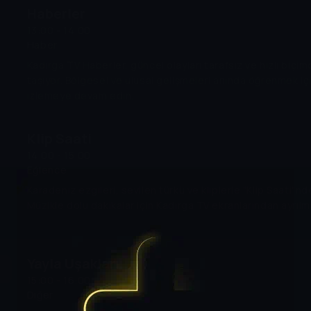
Haberler
13:00 - 14:00
Haber
Kadırga TV Haberler, güncel olayları tarafsız ve hızlı biçi
taşıyor. Bölgesel ve ulusal gelişmeleri anında öğrenmek içi
izlemeye devam edin.
Klip Saati
14:00 - 15:00
Eğlence
Karadeniz ezgileri, sevilen türkü ve kliplerle "Klip Saati"n
Müzikle dolu dakikalar için Kadırga TV ekranlarından ayrılm
Yayla Uşakları
15:00 - 16:00
Diğer