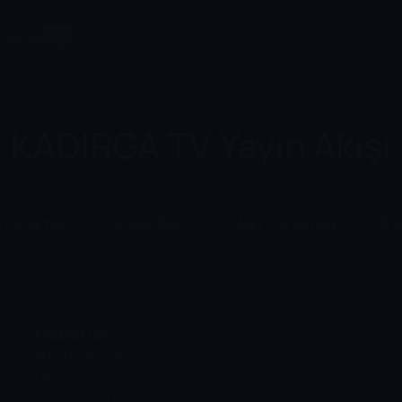
ocuk
KADIRGA TV Yayın Akışı
, Pazartesi
4 Ağu, Salı
5 Ağu, Çarşamba
6 
Haberler
00:00 - 00:30
Haber
Kadırga TV Haberler, güncel olayları tarafsız ve hızlı biçi