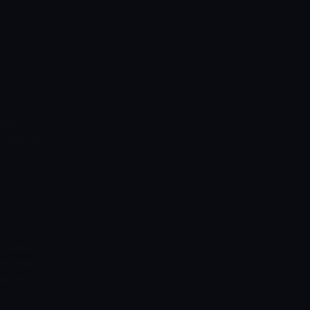
n bizi
elirli
 yayınları
e kutsal
 anlaşılır bir
toplumsal
 manevi olarak