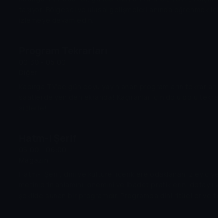
taşıyor. Bölgesel ve ulusal gelişmeleri anında öğrenmek içi
izlemeye devam edin.
Program Tekrarları
00:30 - 05:00
Diğer
Kadırga TV'de gün boyu yayınlanan programların tekrarları b
saatlerde yeniden ekranda! Kaçıranlar için dolu dolu tekrar
sizlerle!
Hatm-i Şerif
05:00 - 06:00
Magazin
Hatm-i Şerif, dini ve kültürel içeriklere odaklanan izleyiciy
metinlerin anlamını, önemini ve ibadet pratiklerini detaylı ve
şekilde sunan bir programdır. Programda dini ritüeller ve 
değerler ele alınır izleyicilerin hem bilgi edinmesi hem de
beslenmesi amaçlanır.