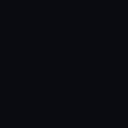
rkmeneli TV'de!
yatla dolun.
mde ekrana
n bizi