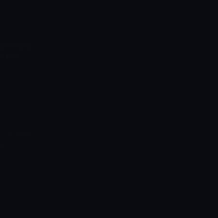
mde ekrana
n bizi
de buluşuyor!
ayın.