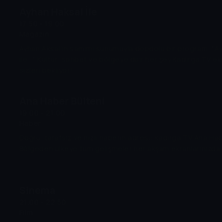
Ayhan Haksal İle
17:50 - 19:00
Magazin
Ayhan Aksal'ın samimi sunumuyla dopdolu bir program: "A
ile..." Kültür, sohbet ve bölgeye dair her şey Kadırga TV e
sizleri bekliyor!
Ana Haber Bülteni
19:00 - 21:00
Haber
Doğru, tarafsız ve hızlı haberin adresi: Kadırga TV Ana Hab
Bölgeden ülkeye tüm gelişmeler her akşam ekranlarınızda.
Sinema
21:00 - 22:50
Film