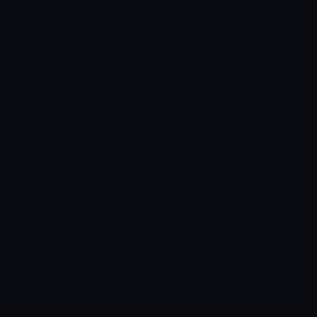
an özenle
iyondan
r, izleyicilere
tıyor.
analizleri,
 belgesel,
kileyici bir
leyici, dünyayı
ulur.