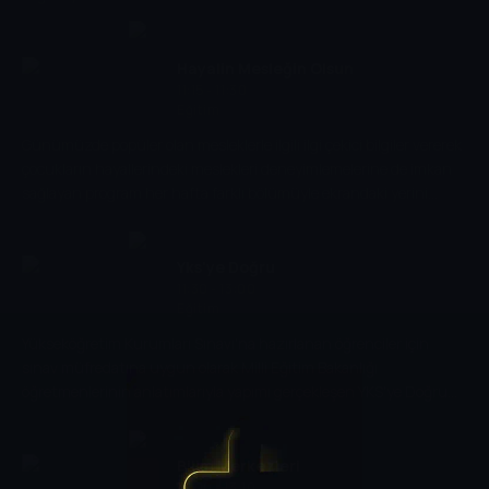
Hayalin Mesleğin Olsun
11:15 - 11:30
Eğitim
Günümüzde popüler olan mesleklerle ilgili ilgi çekici bilgiler vererek
çocukların hayallerindeki meslekleri deneyimlemelerine de imkan
sağlayan program her hafta farklı bölümüyle ekrandaki yerini
alıyor.
Yks'ye Doğru
11:30 - 13:00
Eğitim
Yükseköğretim Kurumları Sınavı'na hazırlanan öğrenciler için
sınav müfredatına uygun olarak Milli Eğitim Bakanlığı
öğretmenlerinin anlatımlarıyla yapımı gerçekleşen YKS'ye Doğru
TRT EBA ekranında yer alıyor
Bilim Merkezleri
13:00 - 13:10