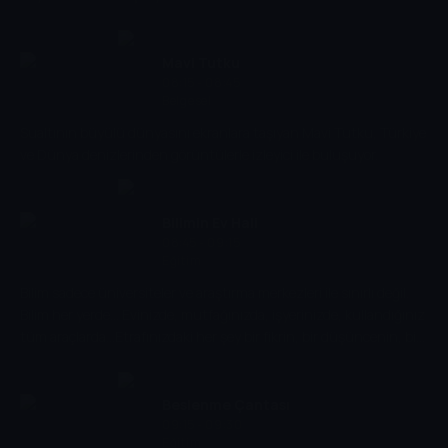
Mavi Tutku
08:15 - 08:45
Belgesel
Sualtının büyülü dünyasını ekranlara taşıyan Mavi Tutku, Türkiye
ve Dünya denizlerinden görüntülerle izleyici ile buluşuyor.
Bilimin Ev Hali
08:45 - 09:15
Eğitim
Bilim sadece üniversiteler ve araştırma merkezleri ile sınırlı değil.
Bilim her yerde... Evinizde, mutfağınızda, işyerinizde, kullandığınız
tüm araçlarda...Etrafınızdaki her şey bir fikrin, bir düşüncenin, bir
keşfin ürünü... İşte bu motivasyonla Bilimin Ev Hali' ni hazırladık.
Bu seri size etrafınızdaki dünyanın nasıl çalıştığını anlatacak.
Eğlenceli bir biçimde...
Beslenme Çantası
09:15 - 09:30
Eğitim