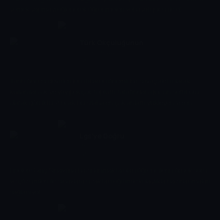
yemek yapmayı eğlenerek öğrenmeleri vehayal gücü ile el
becerilerini geliştirmeleri amaçlanmıştır. Program, çocukların
ailelerine de sağlıklı beslenme tüyoları verirken her hafta başka bir
çocuk beslenme çantasını doldurmak için kolları sıvadı. Beslenme
Türk Okçuluğunun
uzmanının desteğiyle tariflerini hayata geçiren çocuklar hem
15:15 - 16:00
Serüveni
Eğitim
hayallerindeki beslenme çantası içeriğini hazırladı hem de basit
tariflerle gastronomi dünyasına adım atıyor.
Tarih öncesi devirlerden itibaren önemli bir savaş aleti olarak
kullanılan ok ve yay pek çok toplum tarafından gücün sembolü
olarak görüldü. Ancak bu silaha en çok anlam yükleyen ve en
gelişmiş hale getiren Orta Asya bozkır kavimleriydi. Yani Türk
boyları. Belgesel, 2500 yıllık Türk okçuluğunun serüvenini ekrana
taşıyor.
Lgs'ye Doğru
16:00 - 17:00
Eğitim
Liselere Giriş Sınavı'na hazırlanmakta olan öğrencilerin örnek soru
ve çözümleri ile sınavlara uzaktan eğitimle kolaylıkla hazırlanmaları
sağlanıyor.