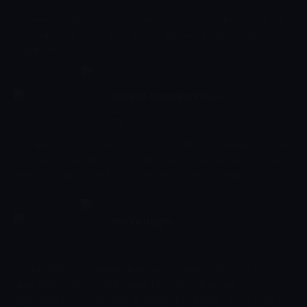
Liselere Giriş Sınavı'na hazırlanmakta olan öğrencilerin örnek soru
ve çözümleri ile sınavlara uzaktan eğitimle kolaylıkla hazırlanmaları
sağlanıyor.
Hayalin Mesleğin Olsun
22:45 - 23:00
Eğitim
Günümüzde popüler olan mesleklerle ilgili ilgi çekici bilgiler vererek
çocukların hayallerindeki meslekleri deneyimlemelerine de imkan
sağlayan program her hafta farklı bölümüyle ekrandaki yerini
alıyor.
Yks'ye Doğru
23:00 - 00:30
Eğitim
Yükseköğretim Kurumları Sınavı'na hazırlanan öğrenciler için
sınav müfredatına uygun olarak Milli Eğitim Bakanlığı
öğretmenlerinin anlatımlarıyla yapımı gerçekleşen YKS'ye Doğru