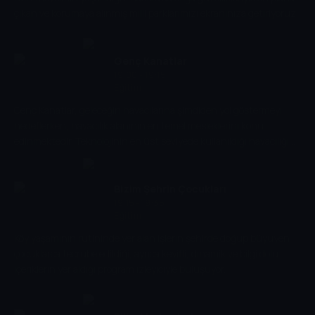
çıkan ve korumaya alınmış milli parklarımızı ekranınıza getiriyoruz.
Genç Kanatlar
19:00 - 19:15
Eğitim
Genç Kanatlar, geleceğin havacılarına şimdiden yol göstermeyi
hedeflerken, havacılık alanının en temel mesleklerini konu
edinmektedir. Teknolojinin en üst seviyede kullanıldığı havacılığın
doğuşunu ve gelişimini ele alarak, 15 - 20 yaş arasındaki gençlerin
ilgisini arttırmayı farkındalık yaratmayı amaçlamaktadır. Her
bölümde havacılığın altı temel meslek alanı hakkında bilgi
Bizim Şehrin Çocukları
verilirken, havacılıkla ilgili ilginç bilgiler ve terimler kısaca
19:15 - 19:35
Eğitim
açıklanmaktadır
Köy yaşamının rutininde yer alan işlerin şehirde doğup büyüyen
çocuklarca tecrübe edildiği, ayrıca keyifli, dinamik ve bilgi dolu
içeriklerin yer aldığı program izleyiciyle buluşuyor.