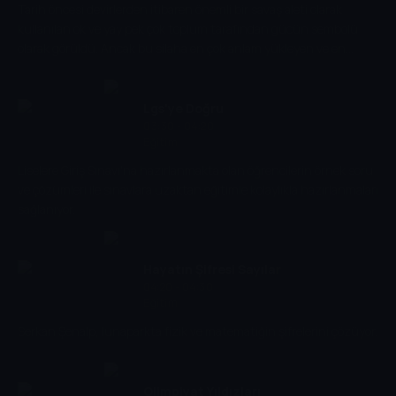
Tarih öncesi devirlerden itibaren önemli bir savaş aleti olarak
kullanılan ok ve yay pek çok toplum tarafından gücün sembolü
olarak görüldü. Ancak bu silaha en çok anlam yükleyen ve en
gelişmiş hale getiren Orta Asya bozkır kavimleriydi. Yani Türk
boyları. Belgesel, 2500 yıllık Türk okçuluğunun serüvenini ekrana
taşıyor.
Lgs'ye Doğru
03:30 - 04:20
Eğitim
Liselere Giriş Sınavı'na hazırlanmakta olan öğrencilerin örnek soru
ve çözümleri ile sınavlara uzaktan eğitimle kolaylıkla hazırlanmaları
sağlanıyor.
Hayatın Şifresi Sayılar
04:20 - 04:30
Eğitim
Serkan Şenalp, lunaparkta fizik ve matematiğin şifrelerini çözüyor.
Olimpiyat Yıldızları