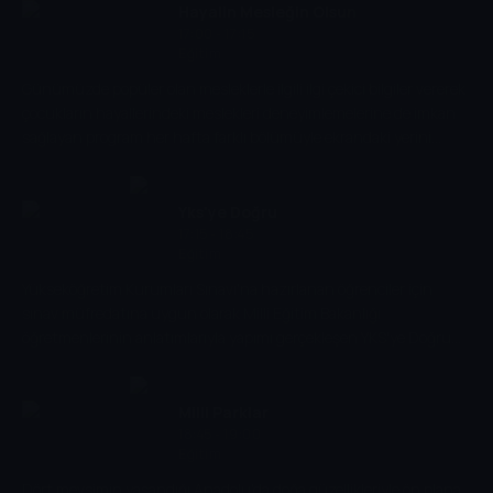
Hayalin Mesleğin Olsun
17:00 - 17:15
Eğitim
Günümüzde popüler olan mesleklerle ilgili ilgi çekici bilgiler vererek
çocukların hayallerindeki meslekleri deneyimlemelerine de imkan
sağlayan program her hafta farklı bölümüyle ekrandaki yerini
alıyor.
Yks'ye Doğru
17:15 - 18:45
Eğitim
Yükseköğretim Kurumları Sınavı'na hazırlanan öğrenciler için
sınav müfredatına uygun olarak Milli Eğitim Bakanlığı
öğretmenlerinin anlatımlarıyla yapımı gerçekleşen YKS'ye Doğru
TRT EBA ekranında yer alıyor
Milli Parklar
18:45 - 19:00
Eğitim
Dört mevsimin yaşandığı Anadolu'da doğa güzellikleriyle ön plana