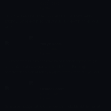
04:30 - 04:45
Eğitim
OLİMPİYATLARA KATILMA HAKKI ALMIŞ VE ALMAYA YAKIN
SPORCULARIN HAZIRLIKLARI VE GÜNLÜK HAYATLARINI KONU
ALIR
Yks'ye Doğru
04:45 - 06:20
Eğitim
Yükseköğretim Kurumları Sınavı'na hazırlanan öğrenciler için
sınav müfredatına uygun olarak Milli Eğitim Bakanlığı
öğretmenlerinin anlatımlarıyla yapımı gerçekleşen YKS'ye Doğru
TRT EBA ekranında yer alıyor
Okulda Sanat
06:20 - 06:30
Eğitim
Sanata ve müziğe tutkulu olan gençlerin okulda aldıkları sanat