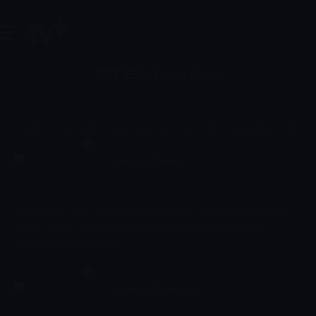
TRT EBA Yayın Akışı
2 Ağu, Pazar
3 Ağu, Pazartesi
4 Ağu, Salı
5 Ağu, Çarşamba
6 Ağu, P
Okulda Sanat
00:35 - 00:45
Eğitim
Sanata ve müziğe tutkulu olan gençlerin okulda aldıkları sanat
eğitimi, sanat uğruna sergiledikleri çabaları ve geleceğe ait
hayalleri ekrana taşınıyor.
Sporcu Günlüğü
00:45 - 01:00