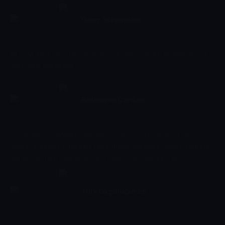
Genç Yetenekler
02:00 - 02:30
Eğitim
Müziğe ilgi duyan, hayalinde müzik olanve enstrümanlarıyla yol
alan Genç Yetenekler...
Beslenme Çantası
02:30 - 02:45
Eğitim
Diyetisyen ve sağlıklı beslenme uzmanı Andaç Yeşilyurt'un
sunuculuğunu üstlendiği programda; çocukların verilen tariflerle
yemek yapmayı eğlenerek öğrenmeleri vehayal gücü ile el
becerilerini geliştirmeleri amaçlanmıştır. Program, çocukların
ailelerine de sağlıklı beslenme tüyoları verirken her hafta başka bir
çocuk beslenme çantasını doldurmak için kolları sıvadı. Beslenme
Türk Okçuluğunun
uzmanının desteğiyle tariflerini hayata geçiren çocuklar hem
02:45 - 03:30
Serüveni
Eğitim
hayallerindeki beslenme çantası içeriğini hazırladı hem de basit
tariflerle gastronomi dünyasına adım atıyor.