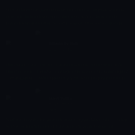
Eğitim
Sporun farklı branşlarında başarı elde eden ve olimpiyat yolunda
emin adımlarla ilerleyen sporcularımızın, yoğun olarak içinde
bulundukları antrenman ve kamp koşuşturmacasının yanında,
onları özleyen ve bekleyen aile, iş, sosyal ve eğitim hayatları Sporcu
Günlüğü'nde...
Bilimin Ev Hali
01:00 - 01:30
Eğitim
Bilim sadece üniversiteler ve araştırma merkezleri ile sınırlı değil.
Bilim her yerde... Evinizde, mutfağınızda, işyerinizde, kullandığınız
tüm araçlarda...Etrafınızdaki her şey bir fikrin, bir düşüncenin, bir
keşfin ürünü... İşte bu motivasyonla Bilimin Ev Hali' ni hazırladık.
Bu seri size etrafınızdaki dünyanın nasıl çalıştığını anlatacak.
Eğlenceli bir biçimde...
Mavi Tutku
01:30 - 02:00
Belgesel
Sualtının büyülü dünyasını ekranlara taşıyan Mavi Tutku, Türkiye
ve Dünya denizlerinden görüntülerle izleyici ile buluşuyor.