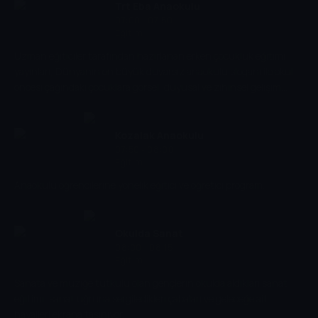
bölümde havacılığın altı temel meslek alanı hakkında bilgi
Trt Eba Anaokulu
verilirken, havacılıkla ilgili ilginç bilgiler ve terimler kısaca
07:00 - 07:50
Eğitim
açıklanmaktadır
Uzman eğiticiler tarafından hazırlanan erken çocukluk eğitimi
yayınları, Dünyanın en büyük duvarsız anaokulu sloganı ile okul
öncesi çağındaki çocuklara görsel, duyusal ve zihinsel gelişim
süreçleri için ihtiyaç duydukları eğitimi sağlamayı amaçlıyor.
Kozalak Anaokulu
07:50 - 08:00
Eğitim
Anaokulu öğrencilerine yönelik eğitici ve öğretici program.
Okulda Sanat
08:00 - 08:15
Eğitim
Sanata ve müziğe tutkulu olan gençlerin okulda aldıkları sanat
eğitimi, sanat uğruna sergiledikleri çabaları ve geleceğe ait
hayalleri ekrana taşınıyor.