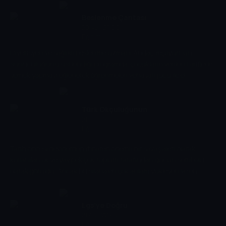
Bu seri size etrafınızdaki dünyanın nasıl çalıştığını anlatacak.
Eğlenceli bir biçimde...
Beslenme Çantası
20:45 - 21:00
Eğitim
Diyetisyen ve sağlıklı beslenme uzmanı Andaç Yeşilyurt'un
sunuculuğunu üstlendiği programda; çocukların verilen tariflerle
yemek yapmayı eğlenerek öğrenmeleri vehayal gücü ile el
becerilerini geliştirmeleri amaçlanmıştır. Program, çocukların
ailelerine de sağlıklı beslenme tüyoları verirken her hafta başka bir
çocuk beslenme çantasını doldurmak için kolları sıvadı. Beslenme
Türk Okçuluğunun
uzmanının desteğiyle tariflerini hayata geçiren çocuklar hem
21:00 - 21:45
Serüveni
Eğitim
hayallerindeki beslenme çantası içeriğini hazırladı hem de basit
tariflerle gastronomi dünyasına adım atıyor.
Tarih öncesi devirlerden itibaren önemli bir savaş aleti olarak
kullanılan ok ve yay pek çok toplum tarafından gücün sembolü
olarak görüldü. Ancak bu silaha en çok anlam yükleyen ve en
gelişmiş hale getiren Orta Asya bozkır kavimleriydi. Yani Türk
boyları. Belgesel, 2500 yıllık Türk okçuluğunun serüvenini ekrana
taşıyor.
Lgs'ye Doğru
21:45 - 22:45
Eğitim