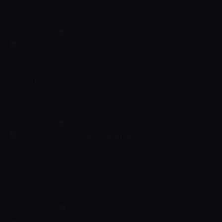
eğitimi, sanat uğruna sergiledikleri çabaları ve geleceğe ait
hayalleri ekrana taşınıyor.
Sporcu Günlüğü
06:30 - 06:45
Eğitim
Sporun farklı branşlarında başarı elde eden ve olimpiyat yolunda
emin adımlarla ilerleyen sporcularımızın, yoğun olarak içinde
bulundukları antrenman ve kamp koşuşturmacasının yanında,
onları özleyen ve bekleyen aile, iş, sosyal ve eğitim hayatları Sporcu
Günlüğü'nde...
Genç Kanatlar
06:45 - 07:00
Eğitim
Genç Kanatlar, geleceğin havacılarına şimdiden yol göstermeyi
hedeflerken, havacılık alanının en temel mesleklerini konu
edinmektedir. Teknolojinin en üst seviyede kullanıldığı havacılığın
doğuşunu ve gelişimini ele alarak, 15 - 20 yaş arasındaki gençlerin
ilgisini arttırmayı farkındalık yaratmayı amaçlamaktadır. Her