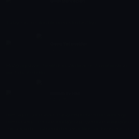
Bilim Merkezleri
19:35 - 19:45
Eğitim
Türkiye'nin öne çıkan bilim merkezleri tanıtılıyor.
Genç Yetenekler
19:45 - 20:15
Eğitim
Müziğe ilgi duyan, hayalinde müzik olanve enstrümanlarıyla yol
alan Genç Yetenekler...
Bilimin Ev Hali
20:15 - 20:45
Eğitim
Bilim sadece üniversiteler ve araştırma merkezleri ile sınırlı değil.
Bilim her yerde... Evinizde, mutfağınızda, işyerinizde, kullandığınız
tüm araçlarda...Etrafınızdaki her şey bir fikrin, bir düşüncenin, bir
keşfin ürünü... İşte bu motivasyonla Bilimin Ev Hali' ni hazırladık.