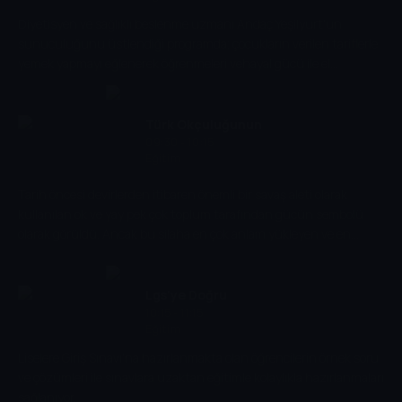
Diyetisyen ve sağlıklı beslenme uzmanı Andaç Yeşilyurt'un
sunuculuğunu üstlendiği programda; çocukların verilen tariflerle
yemek yapmayı eğlenerek öğrenmeleri vehayal gücü ile el
becerilerini geliştirmeleri amaçlanmıştır. Program, çocukların
ailelerine de sağlıklı beslenme tüyoları verirken her hafta başka bir
çocuk beslenme çantasını doldurmak için kolları sıvadı. Beslenme
Türk Okçuluğunun
uzmanının desteğiyle tariflerini hayata geçiren çocuklar hem
09:30 - 10:15
Serüveni
Eğitim
hayallerindeki beslenme çantası içeriğini hazırladı hem de basit
tariflerle gastronomi dünyasına adım atıyor.
Tarih öncesi devirlerden itibaren önemli bir savaş aleti olarak
kullanılan ok ve yay pek çok toplum tarafından gücün sembolü
olarak görüldü. Ancak bu silaha en çok anlam yükleyen ve en
gelişmiş hale getiren Orta Asya bozkır kavimleriydi. Yani Türk
boyları. Belgesel, 2500 yıllık Türk okçuluğunun serüvenini ekrana
taşıyor.
Lgs'ye Doğru
10:15 - 11:15
Eğitim
Liselere Giriş Sınavı'na hazırlanmakta olan öğrencilerin örnek soru
ve çözümleri ile sınavlara uzaktan eğitimle kolaylıkla hazırlanmaları
sağlanıyor.