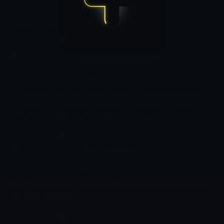
Eğitim
Türkiye'nin öne çıkan bilim merkezleri tanıtılıyor.
Bizim Şehrin Çocukları
13:10 - 13:30
Eğitim
Köy yaşamının rutininde yer alan işlerin şehirde doğup büyüyen
çocuklarca tecrübe edildiği, ayrıca keyifli, dinamik ve bilgi dolu
içeriklerin yer aldığı program izleyiciyle buluşuyor.
Genç Yetenekler
13:30 - 14:00
Eğitim
Müziğe ilgi duyan, hayalinde müzik olanve enstrümanlarıyla yol
alan Genç Yetenekler...