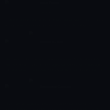
Mavi Tutku
14:00 - 14:30
Belgesel
Sualtının büyülü dünyasını ekranlara taşıyan Mavi Tutku, Türkiye
ve Dünya denizlerinden görüntülerle izleyici ile buluşuyor.
Bilimin Ev Hali
14:30 - 15:00
Eğitim
Bilim sadece üniversiteler ve araştırma merkezleri ile sınırlı değil.
Bilim her yerde... Evinizde, mutfağınızda, işyerinizde, kullandığınız
tüm araçlarda...Etrafınızdaki her şey bir fikrin, bir düşüncenin, bir
keşfin ürünü... İşte bu motivasyonla Bilimin Ev Hali' ni hazırladık.
Bu seri size etrafınızdaki dünyanın nasıl çalıştığını anlatacak.
Eğlenceli bir biçimde...
Beslenme Çantası
15:00 - 15:15
Eğitim
Diyetisyen ve sağlıklı beslenme uzmanı Andaç Yeşilyurt'un
sunuculuğunu üstlendiği programda; çocukların verilen tariflerle