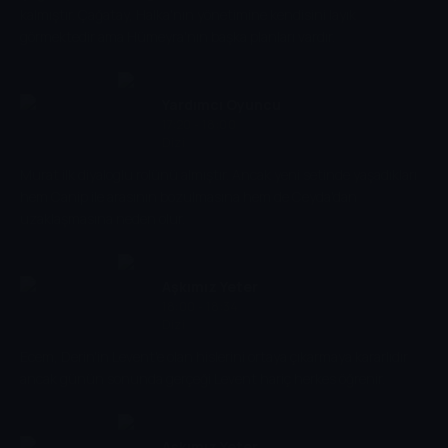
kalmıştır. Çağatay, Halka'nın yönetimine kendisini layık
görmektedir ama Hümeyra'nın başka planları vardır.
Yardımcı Oyuncu
17:20 - 18:00
Dizi
Murat ilk diyaloglu rolünü almıştır. Ancak yeni setinde yaşadıkları
hem Canip ile arasının bozulmasına hem de Ceyda'dan
uzaklaşmasına neden olur.
Aşkımız Yeter
18:00 - 18:34
Dizi
Ecem, Derin'in Levent'e olan hislerini ortaya çıkarmaya kararlıdır
ancak günün sonunda gerçeği Levent hariç herkes öğrenir.
Aşkımız Yeter