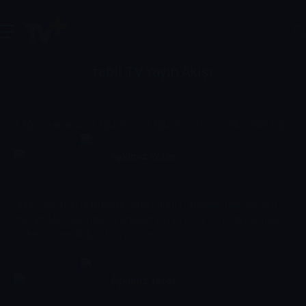
tabii TV Yayın Akışı
1 Ağu, Cumartesi
2 Ağu, Pazar
3 Ağu, Pazartesi
4 Ağu, Salı
5 Ağu, Ç
Aşkımız Yeter
00:04 - 00:35
Dizi
Cenk, aynı gün hem evlilik yıl dönümünü kutlayıp hem de yeni
patronuyla buluşmak zorundadır. Derin, Levent'in ona karşı olan
hislerini anlamak için Ahu ile bir oyun çevirir.
Aşkımız Yeter
00:35 - 01:06