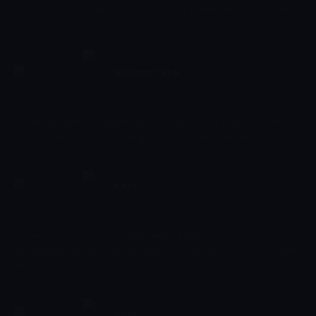
patronuyla buluşmak zorundadır. Derin, Levent'in ona karşı olan
hislerini anlamak için Ahu ile bir oyun çevirir.
Aşkımız Yeter
08:00 - 08:30
Dizi
Levent ve Derin'in ilişkilerini gizli tutmaları Ahu'yu gücendirirken
Ecem hayatının en büyük değişimini yaşıyordur: Hamilelik!
Kapı
08:30 - 09:22
Dizi
Annesinin cenazesi ile hiç bilmediği topraklara dönen Alesia, hiç
tanımadığı insanların olduğu Kapı'nın sırlarla dolu dünyasına adım
atar.
Kapı