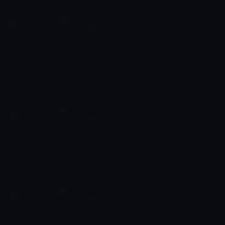
Kapı
20:04 - 20:56
Dizi
Annesinin cenazesi ile hiç bilmediği topraklara dönen Alesia, hiç
tanımadığı insanların olduğu Kapı'nın sırlarla dolu dünyasına adım
atar.
Kapı
20:56 - 21:44
Dizi
Alesia, annesinin günlüğünden öğrendikleri ile birlikte büyük bir
şok yaşar ve hesap sormak için Davut'u bulur.
Kapı
21:44 - 22:32
Dizi