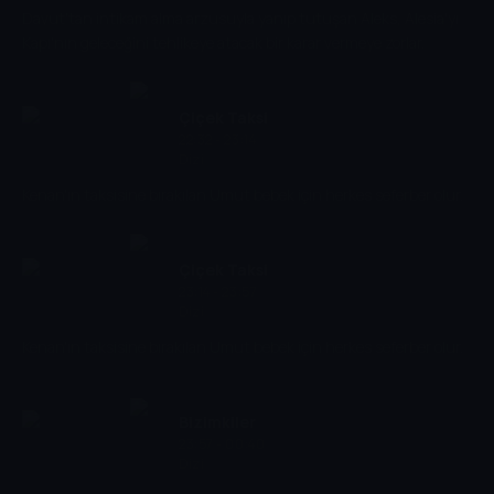
Davut'tan intikam alma arzusuyla yanıp tutuşan Aleks, Alesia'yı
Kapı'nın geleceğini tehlikeye atacak bir karar vermeye zorlar.
Çiçek Taksi
22:32 - 23:14
Dizi
Kenan'ın taksisine bırakılan Umut bebek için herkes seferber olur.
Çiçek Taksi
23:14 - 23:57
Dizi
Kenan'ın taksisine bırakılan Umut bebek için herkes seferber olur.
Bizimkiler
23:57 - 00:40
Dizi