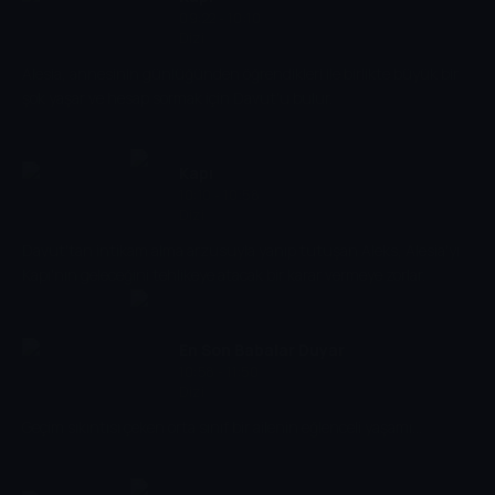
09:22 - 10:10
Dizi
Alesia, annesinin günlüğünden öğrendikleri ile birlikte büyük bir
şok yaşar ve hesap sormak için Davut'u bulur.
Kapı
10:10 - 10:58
Dizi
Davut'tan intikam alma arzusuyla yanıp tutuşan Aleks, Alesia'yı
Kapı'nın geleceğini tehlikeye atacak bir karar vermeye zorlar.
En Son Babalar Duyar
10:58 - 11:50
Dizi
Geçim sıkıntısı çeken orta sınıf bir ailenin eğlenceli yaşamı...