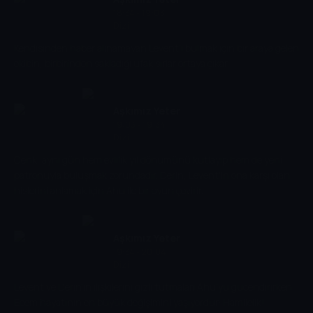
18:34 - 19:03
Dizi
Kendisinden haber alınamayan Levent'i bulmak için bir araya gelen
ekibin, birbirinden sakladığı ufak sırlar ortaya çıkar.
Aşkımız Yeter
19:03 - 19:34
Dizi
Cenk, aynı gün hem evlilik yıl dönümünü kutlayıp hem de yeni
patronuyla buluşmak zorundadır. Derin, Levent'in ona karşı olan
hislerini anlamak için Ahu ile bir oyun çevirir.
Aşkımız Yeter
19:34 - 20:04
Dizi
Levent ve Derin'in ilişkilerini gizli tutmaları Ahu'yu gücendirirken
Ecem hayatının en büyük değişimini yaşıyordur: Hamilelik!