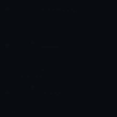
En Son Babalar Duyar
04:05 - 04:57
Dizi
Geçim sıkıntısı çeken orta sınıf bir ailenin eğlenceli yaşamı...
Bizimkiler
04:57 - 05:41
Dizi
Apartman sakinleri toplantı için Şükrü ile Nazan'ın evinde
toplanmak üzere hazırlıklarını yapar. Ehliyetsiz bir şekilde araba
süren Sedat kaza yapar.
Çiçek Taksi
05:41 - 06:26
Dizi
Celal kendi nişanını kaçırır ama gerçekler ortaya çıkar.