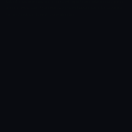
Kalorifer kazanındaki arıza sebebiyle apartman sakinleri kış günü
zor durumda kalır. Apartman yöneticisi Nazan, kalorifer kazanını
tamir etmek için Davut'u görevlendirir.