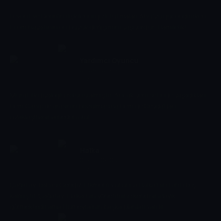
Dizi
Levent ve Derin'in ilişkilerini gizli tutmaları Ahu'yu gücendirirken
Ecem hayatının en büyük değişimini yaşıyordur: Hamilelik!
Yardımcı Oyuncu
01:06 - 01:45
Dizi
Murat ilk diyaloglu rolünü almıştır. Ancak yeni setinde yaşadıkları
hem Canip ile arasının bozulmasına hem de Ceyda'dan
uzaklaşmasına neden olur.
Halka
01:45 - 04:05
Dizi
Çağatay, babası Cengiz Erkmen'i vurunca Halka'nın tahtı boş
kalmıştır. Çağatay, Halka'nın yönetimine kendisini layık
görmektedir ama Hümeyra'nın başka planları vardır.