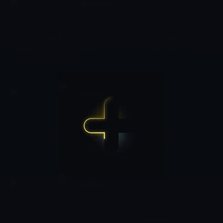
Bizimkiler
11:50 - 12:35
Dizi
Apartman sakinleri toplantı için Şükrü ile Nazan'ın evinde
toplanmak üzere hazırlıklarını yapar. Ehliyetsiz bir şekilde araba
süren Sedat kaza yapar.
Filinta
12:35 - 15:01
Dizi
Osmanlı, ülkeler arası düzenlenecek Barış Konferansının tam
ortasına düşeceği haber verilen bomba tehdidi ile sallanır. Farah
herkes tarafından muhbir sanılır. Akbar Eyyam, Leyla'yı kullanarak
Kenan Miloş'u sıkıştırmaya çalışır.
Halka
15:01 - 17:20
Dizi
Çağatay, babası Cengiz Erkmen'i vurunca Halka'nın tahtı boş