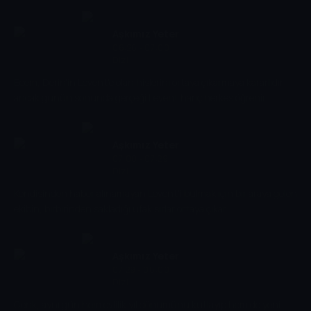
Aşkımız Yeter
06:26 - 07:00
Dizi
Ecem, Derin'in Levent'e olan hislerini ortaya çıkarmaya kararlıdır
ancak günün sonunda gerçeği Levent hariç herkes öğrenir.
Aşkımız Yeter
07:00 - 07:29
Dizi
Kendisinden haber alınamayan Levent'i bulmak için bir araya gelen
ekibin, birbirinden sakladığı ufak sırlar ortaya çıkar.
Aşkımız Yeter
07:29 - 08:00
Dizi
Cenk, aynı gün hem evlilik yıl dönümünü kutlayıp hem de yeni