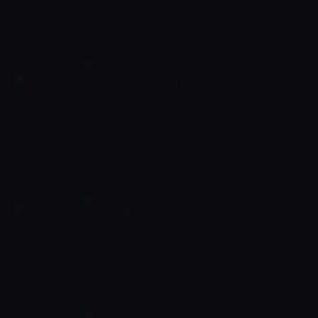
Kıbrıs Genç TV'nin Reklam programı, yerel ve ulusal reklam
kampanyalarını, yeni ürün tanıtımlarını ve yaratıcı marka
iletişimlerini izleyiciyle buluşturuyor. Programda reklam
dünyasındaki trendler ve sektörel gelişmeler ele alınıyor.
Turizm Prestij
22:00 - 22:50
Magazin
Turizm Prestij, Türkiye ve dünyadaki turistik bölgeleri keşfe
çıkaran bir programdır. Doğal güzellikler, tarihi mekânlar, yerel
lezzetler ve konaklama seçenekleri hakkında bilgiler vererek
izleyicilere seyahat planları için ilham sunar.
Reklam
22:50 - 23:00
Diğer
Kıbrıs Genç TV'nin Reklam programı, yerel ve ulusal reklam
kampanyalarını, yeni ürün tanıtımlarını ve yaratıcı marka
iletişimlerini izleyiciyle buluşturuyor. Programda reklam
dünyasındaki trendler ve sektörel gelişmeler ele alınıyor.