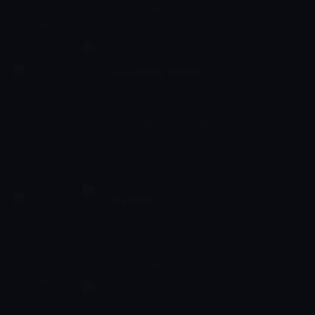
kampanyalarını, yeni ürün tanıtımlarını ve yaratıcı marka
iletişimlerini izleyiciyle buluşturuyor. Programda reklam
dünyasındaki trendler ve sektörel gelişmeler ele alınıyor.
Ana Haber Bülteni
19:00 - 19:45
Haber
Ana Haber, günün öne çıkan gelişmelerini tarafsız, doğru ve hızlı
bir şekilde izleyiciye ulaştıran haber programıdır. Siyaset, ekonomi,
spor ve kültür-sanat haberleri güçlü habercilik anlayışıyla sunulur.
Reklam
19:45 - 20:00
Diğer
Kıbrıs Genç TV'nin Reklam programı, yerel ve ulusal reklam
kampanyalarını, yeni ürün tanıtımlarını ve yaratıcı marka
iletişimlerini izleyiciyle buluşturuyor. Programda reklam
dünyasındaki trendler ve sektörel gelişmeler ele alınıyor.