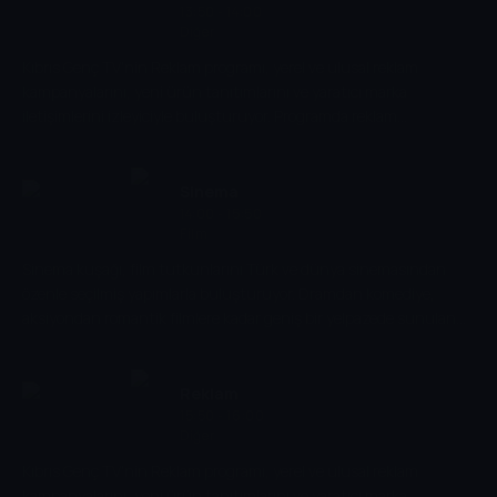
13:50 - 14:00
Diğer
Kıbrıs Genç TV'nin Reklam programı, yerel ve ulusal reklam
kampanyalarını, yeni ürün tanıtımlarını ve yaratıcı marka
iletişimlerini izleyiciyle buluşturuyor. Programda reklam
dünyasındaki trendler ve sektörel gelişmeler ele alınıyor.
Sinema
14:00 - 15:50
Film
Sinema kuşağı, film tutkunlarını Türk ve dünya sinemasından
özenle seçilmiş yapımlarla buluşturuyor. Dramdan komediye,
aksiyondan romantik filmlere kadar geniş bir yelpazede sunulan
içerikler, izleyicilere hem eğlenceli hem de unutulmaz bir sinema
deneyimi yaşatıyor.
Reklam
15:50 - 16:00
Diğer
Kıbrıs Genç TV'nin Reklam programı, yerel ve ulusal reklam
kampanyalarını, yeni ürün tanıtımlarını ve yaratıcı marka