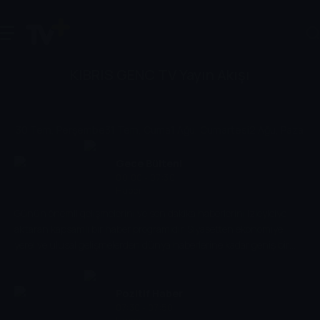
KIBRIS GENC TV Yayın Akışı
30 Tem, Perşembe
31 Tem, Cuma
1 Ağu, Cumartesi
2 Ağu, Pazar
3 
Gece Bülteni
00:00 - 07:30
Haber
Günün önemli gelişmelerini ve son dakika haberlerini izleyiciye
aktaran kapsamlı bir haber programıdır. Siyasetten ekonomiye,
yerel ve ulusal gelişmelerden dünya haberlerine kadar geniş bir
yelpazede bilgi sunar. Günün özetini hızlı ve güvenilir biçimde
aktararak, izleyicilerin gün sonunda olup biteni kaçırmamasını
sağlar.
Pozitif Haber
07:30 - 07:50