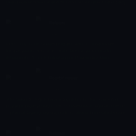
çıkan başlıklar detaylı analizlerle izleyiciye sunuluyor. Farklı bakış
açılarıyla yapılan değerlendirmeler, izleyicinin gündemi daha iyi
anlamasına katkı sağlıyor.
Reklam
12:50 - 13:00
Diğer
Kıbrıs Genç TV'nin Reklam programı, yerel ve ulusal reklam
kampanyalarını, yeni ürün tanıtımlarını ve yaratıcı marka
iletişimlerini izleyiciyle buluşturuyor. Programda reklam
dünyasındaki trendler ve sektörel gelişmeler ele alınıyor.
Pozitif Haber
13:00 - 13:50
Haber
Yerel halkın desteğiyle hayata geçirilen yeni proje, kısa sürede
büyük bir başarıya ulaştı. Hem istihdama katkı sağlayan hem de
toplumsal dayanışmayı güçlendiren çalışma, bölge sakinlerinden
tam not aldı. Yetkililer, benzer projelerin artarak devam edeceğini
belirtti.
Reklam