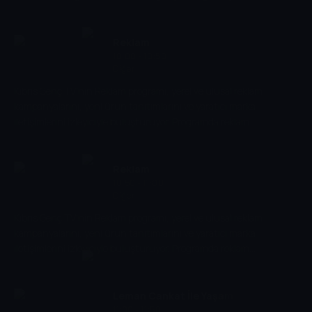
ekrana taşınıyor.
Reklam
10:00 - 10:50
Diğer
Kıbrıs Genç TV'nin Reklam programı, yerel ve ulusal reklam
kampanyalarını, yeni ürün tanıtımlarını ve yaratıcı marka
iletişimlerini izleyiciyle buluşturuyor. Programda reklam
dünyasındaki trendler ve sektörel gelişmeler ele alınıyor.
Reklam
10:50 - 11:00
Diğer
Kıbrıs Genç TV'nin Reklam programı, yerel ve ulusal reklam
kampanyalarını, yeni ürün tanıtımlarını ve yaratıcı marka
iletişimlerini izleyiciyle buluşturuyor. Programda reklam
dünyasındaki trendler ve sektörel gelişmeler ele alınıyor.
Leman Cankat İle Yaşam
11:00 - 11:50
Atölyesi