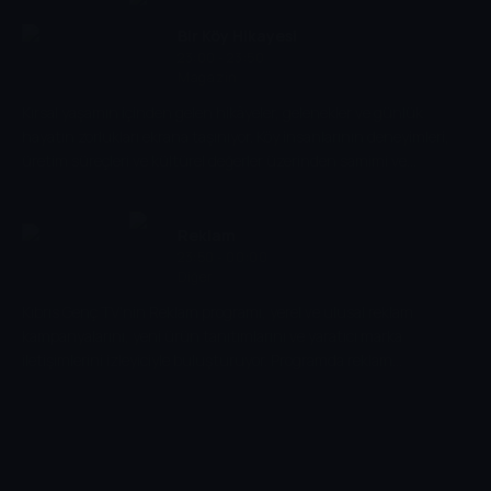
Bir Köy Hikayesi
23:00 - 23:50
Magazin
Kırsal yaşamın içinden gelen hikâyeler, gelenekler ve günlük
hayatın zorlukları ekrana taşınıyor. Köy insanlarının deneyimleri,
üretim süreçleri ve kültürel değerler üzerinden samimi ve
bilgilendirici bir anlatım sunuluyor.
Reklam
23:50 - 00:00
Diğer
Kıbrıs Genç TV'nin Reklam programı, yerel ve ulusal reklam
kampanyalarını, yeni ürün tanıtımlarını ve yaratıcı marka
iletişimlerini izleyiciyle buluşturuyor. Programda reklam
dünyasındaki trendler ve sektörel gelişmeler ele alınıyor.