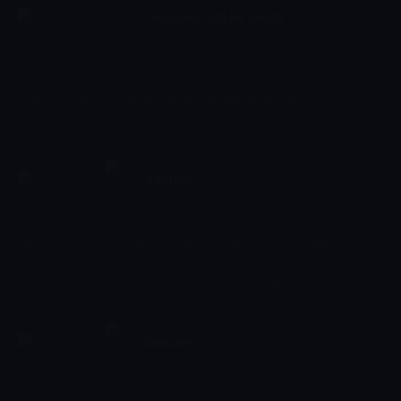
Gül Konuralp İle Senin
20:00 - 20:50
Hikayen
Magazin
Gül Konuralp ile Senin Hikayen, sağlık ve yaşam alanında merak
edilen konuları uzman konuklarla ele alan ilham verici bir
programdır. Doktorlar, psikologlar ve beslenme uzmanları, günlük
hayatta karşılaşılan sorunlara sade ve anlaşılır çözümler sunuyor.
Reklam
20:50 - 21:00
Diğer
Kıbrıs Genç TV'nin Reklam programı, yerel ve ulusal reklam
kampanyalarını, yeni ürün tanıtımlarını ve yaratıcı marka
iletişimlerini izleyiciyle buluşturuyor. Programda reklam
dünyasındaki trendler ve sektörel gelişmeler ele alınıyor.
Reklam
21:00 - 22:00
Diğer