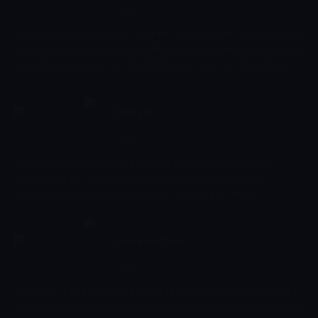
Magazin
Günlük hayatı kolaylaştıran öneriler, kişisel gelişim, motivasyon ve
yaşam kalitesini artırmaya yönelik konular programın odağında yer
alıyor. Uzman görüşleri ve pratik bilgilerle izleyicilere farklı bakış
açıları sunan bir yaşam atölyesi formatı.
Reklam
11:50 - 12:00
Diğer
Kıbrıs Genç TV'nin Reklam programı, yerel ve ulusal reklam
kampanyalarını, yeni ürün tanıtımlarını ve yaratıcı marka
iletişimlerini izleyiciyle buluşturuyor. Programda reklam
dünyasındaki trendler ve sektörel gelişmeler ele alınıyor.
Gündem Özel
12:00 - 12:50
Haber
Gündeme damga vuran gelişmeler bu programda kapsamlı şekilde
ele alınıyor. Günün önemli olayları, dikkat çeken açıklamalar ve öne