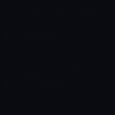
Haber
Yerel halkın desteğiyle hayata geçirilen yeni proje, kısa sürede
büyük bir başarıya ulaştı. Hem istihdama katkı sağlayan hem de
toplumsal dayanışmayı güçlendiren çalışma, bölge sakinlerinden
tam not aldı. Yetkililer, benzer projelerin artarak devam edeceğini
belirtti.
Reklam
07:50 - 08:00
Diğer
Kıbrıs Genç TV'nin Reklam programı, yerel ve ulusal reklam
kampanyalarını, yeni ürün tanıtımlarını ve yaratıcı marka
iletişimlerini izleyiciyle buluşturuyor. Programda reklam
dünyasındaki trendler ve sektörel gelişmeler ele alınıyor.
Genç Cafe
08:00 - 10:00
Magazin
Genç izleyicilere hitap eden program; müzik, sosyal yaşam, güncel
trendler ve kültürel içerikleri bir araya getiriyor. Röportajlar,
etkinlikler ve eğlenceli bölümlerle gençlerin ilgisini çeken konular