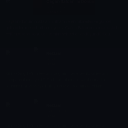
Çağan Balcan İle Dönüm
17:00 - 17:50
Noktası
Magazin
Hayatın dönüm noktalarını, ilham veren hikâyeleri ve güncel
gelişmeleri mercek altına alıyoruz. Çağan Balcan'ın sunumuyla her
bölümde farklı konuklar, samimi sohbetler ve düşündürücü
analizlerle izleyicilerle buluşuyoruz. Kıbrıs Genç TV'de hayatı,
kariyeri ve başarıyı birlikte keşfedin.
Reklam
17:50 - 18:00
Diğer
Kıbrıs Genç TV'nin Reklam programı, yerel ve ulusal reklam
kampanyalarını, yeni ürün tanıtımlarını ve yaratıcı marka
iletişimlerini izleyiciyle buluşturuyor. Programda reklam
dünyasındaki trendler ve sektörel gelişmeler ele alınıyor.
Reklam
18:00 - 19:00
Diğer
Kıbrıs Genç TV'nin Reklam programı, yerel ve ulusal reklam