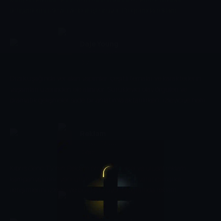
iletişimlerini izleyiciyle buluşturuyor. Programda reklam
dünyasındaki trendler ve sektörel gelişmeler ele alınıyor.
Daje Young
16:00 - 16:50
Dizi
Dizi kuşağında yer alan yapımlar, çeşitli temalar ve karakterlerin
yaşamları üzerinden ele alınıyor. Sürükleyici olay örgüleri ve
dramatik gelişmeler sade bir anlatımla aktarılırken, izleyiciye hem
eğlenceli hem de merak uyandıran bir izleme deneyimi sunuluyor.
Reklam
16:50 - 17:00
Diğer
Kıbrıs Genç TV'nin Reklam programı, yerel ve ulusal reklam
kampanyalarını, yeni ürün tanıtımlarını ve yaratıcı marka
iletişimlerini izleyiciyle buluşturuyor. Programda reklam
dünyasındaki trendler ve sektörel gelişmeler ele alınıyor.