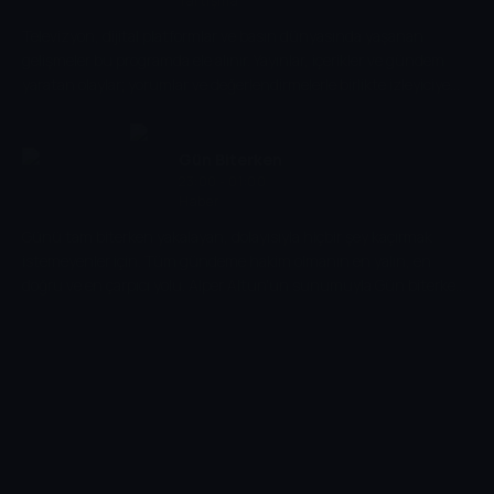
Tartışma
Televizyon, dijital platformlar ve basın dünyasında yaşanan
gelişmeler bu programda ele alınır. Yayınlar, içerikler ve gündem
yaratan olaylar; yorumlar ve değerlendirmelerle birlikte izleyiciye
aktarılır.
Gün Biterken
23:00 - 01:00
Haber
Günü tam biterken yakalayan, dolayısıyla hiçbir şey kaçırmak
istemeyenler için. Tüm gündeme hakim olmanın en yalın, en
doğru ve en çarpıcı yolu. Alper Altun'un sunumuyla Gün biterken
hafta içi her gün 23:00'de TGRT Haber'de.