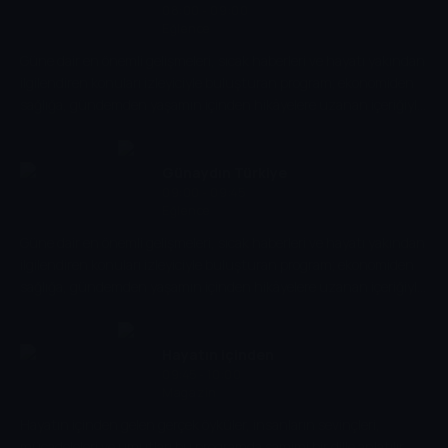
08:00 - 09:00
Eğlence
Güne dair en önemli gelişmeleri, sıcak haberleri ve hayatı yakından
ilgilendiren konuları izleyiciyle buluşturan program; ekonomiden
sağlığa, gündemden yaşamın içinden hikâyelere uzanan içeriğiyle
izleyiciye güvenilir bir rehber olur.
Günaydın Türkiye
09:00 - 09:45
Eğlence
Güne dair en önemli gelişmeleri, sıcak haberleri ve hayatı yakından
ilgilendiren konuları izleyiciyle buluşturan program; ekonomiden
sağlığa, gündemden yaşamın içinden hikâyelere uzanan içeriğiyle
izleyiciye güvenilir bir rehber olur.
Hayatın içinden
09:45 - 10:00
Magazin
Hayatın içinden gelen gerçek öyküler, insanların sevinçleri,
mücadeleleri ve umutları bu programda samimi bir dille anlatılır.