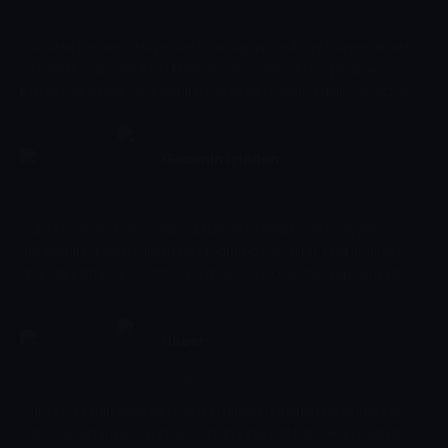
Tartışma
Gündelik hayatın telaşından uzaklaşmak, ruhunu dinlendirmek
ve içsel dengeyi yeniden bulmak isteyenler için bu program,
manevi sohbetler ve anlamlı paylaşımlarla ekrana gelir. İzleyiciye
huzurlu bir mola sunar.
Gecenin İçinden
05:45 - 06:00
Haber
Günün sonunda öne çıkan gelişmeler, dikkat çeken olaylar ve
gündemin sıcak başlıkları bu programda ele alınır. Kısa analizler,
değerlendirmeler ve özetlerle izleyiciye geceye dair kapsamlı bir
bakış sunulur.
Haber
06:00 - 07:00
Haber
Günün önemli gelişmeleri ve son dakika haberleri bu bültende
izleyiciye aktarılıyor. Türkiye ve dünyadan dikkat çeken başlıklar,