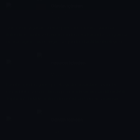
Günün İçinden
14:00 - 14:45
Haber
Gün içinde yaşanan önemli gelişmeler, toplumu yakından
ilgilendiren olaylar ve hayatın içinden renkli anlar bu programda
ekrana taşınır. Haber, yaşam ve gündem başlıklarıyla izleyiciye
günün nabzı net ve anlaşılır bir dille aktarılır.
Hayatın içinden
14:45 - 15:00
Magazin
Hayatın içinden gelen gerçek öyküler, insanların sevinçleri,
mücadeleleri ve umutları bu programda samimi bir dille anlatılır.
Toplumun farklı kesimlerinden renkli portreler ve yaşamdan
kesitlerle izleyiciye sıcak ve içten bir dünya sunulur.
Günün İçinden
15:00 - 15:45
Haber