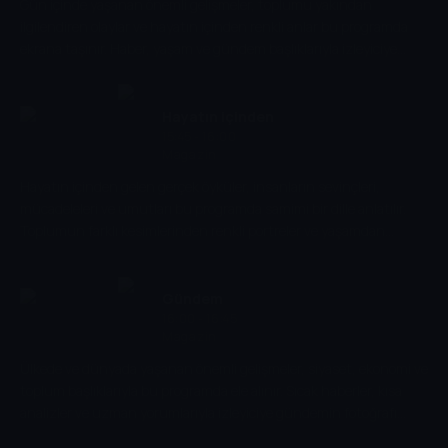
Gün içinde yaşanan önemli gelişmeler, toplumu yakından
ilgilendiren olaylar ve hayatın içinden renkli anlar bu programda
ekrana taşınır. Haber, yaşam ve gündem başlıklarıyla izleyiciye
günün nabzı net ve anlaşılır bir dille aktarılır.
Hayatın içinden
15:45 - 16:00
Magazin
Hayatın içinden gelen gerçek öyküler, insanların sevinçleri,
mücadeleleri ve umutları bu programda samimi bir dille anlatılır.
Toplumun farklı kesimlerinden renkli portreler ve yaşamdan
kesitlerle izleyiciye sıcak ve içten bir dünya sunulur.
Gündem
16:00 - 16:45
Magazin
Ülkede ve dünyada yaşanan önemli gelişmeler, siyaset, ekonomi ve
toplum başlıklarıyla bu programda ele alınır. Sıcak haberler, kısa
analizler ve uzman yorumlarıyla izleyiciye gündemin fotoğrafı
sunulur.