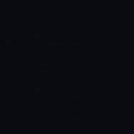
Haber
Gün sona ererken yaşanan önemli gelişmeler, son dakika başlıkları
ve gündemin öne çıkan detayları bu programda derlenir. Kısa
analizler ve özetlerle izleyiciye geceye uygun, net bir gündem
sunulur.
Gecenin İçinden
03:30 - 04:00
Haber
Günün sonunda öne çıkan gelişmeler, dikkat çeken olaylar ve
gündemin sıcak başlıkları bu programda ele alınır. Kısa analizler,
değerlendirmeler ve özetlerle izleyiciye geceye dair kapsamlı bir
bakış sunulur.
Gece Haberleri
04:00 - 04:30
Haber
Gün sona ererken yaşanan önemli gelişmeler, son dakika başlıkları
ve gündemin öne çıkan detayları bu programda derlenir. Kısa
analizler ve özetlerle izleyiciye geceye uygun, net bir gündem