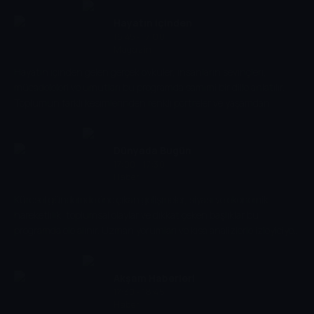
Hayatın içinden
16:45 - 17:00
Magazin
Hayatın içinden gelen gerçek öyküler, insanların sevinçleri,
mücadeleleri ve umutları bu programda samimi bir dille anlatılır.
Toplumun farklı kesimlerinden renkli portreler ve yaşamdan
kesitlerle izleyiciye sıcak ve içten bir dünya sunulur.
Dünyada Bugün
17:00 - 17:30
Haber
Küresel gündemde öne çıkan gelişmeler, siyasi ve ekonomik
hareketlilik, toplumsal olaylar ve dikkat çeken başlıklar bu
programda ele alınır. Uzman yorumları ve kısa analizlerle izleyiciye
dünyadan kapsamlı bir bakış sunulur.
Akşam Haberleri
17:30 - 18:45
Haber