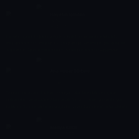
değerlendirmelerle birlikte sunulur. Anlaşılır dili ve net anlatımıyla
program, günün temposunu kaçıranlar için kapsamlı bir özet
niteliği taşırken, izleyiciye akşam saatlerinde gündemi yakalama
Hayatın içinden
imkânı sağlar.
19:30 - 19:45
Magazin
Hayatın içinden gelen gerçek öyküler, insanların sevinçleri,
mücadeleleri ve umutları bu programda samimi bir dille anlatılır.
Toplumun farklı kesimlerinden renkli portreler ve yaşamdan
kesitlerle izleyiciye sıcak ve içten bir dünya sunulur.
Ana Haber Bülteni
19:45 - 21:00
Haber
Siyaset, ekonomi, toplum ve yaşam alanlarındaki öne çıkan
gelişmeleri saha bağlantıları, analizler ve uzman yorumlarıyla
birlikte izleyiciye aktaran güçlü bir yayın. Gündemin arka planını
da ele alarak olaylara daha geniş bir perspektif sunuyor.
Medya Kritik
21:00 - 23:00