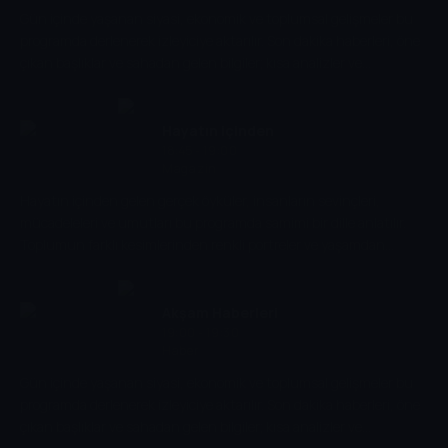
Gün içinde yaşanan siyasi, ekonomik ve toplumsal gelişmeler bu
programda derlenerek izleyiciye aktarılır. Son dakika haberleri, öne
çıkan başlıklar ve sahadan gelen bilgiler; kısa analizler ve
değerlendirmelerle birlikte sunulur. Anlaşılır dili ve net anlatımıyla
program, günün temposunu kaçıranlar için kapsamlı bir özet
niteliği taşırken, izleyiciye akşam saatlerinde gündemi yakalama
Hayatın içinden
imkânı sağlar.
18:45 - 19:00
Magazin
Hayatın içinden gelen gerçek öyküler, insanların sevinçleri,
mücadeleleri ve umutları bu programda samimi bir dille anlatılır.
Toplumun farklı kesimlerinden renkli portreler ve yaşamdan
kesitlerle izleyiciye sıcak ve içten bir dünya sunulur.
Akşam Haberleri
19:00 - 19:30
Haber
Gün içinde yaşanan siyasi, ekonomik ve toplumsal gelişmeler bu
programda derlenerek izleyiciye aktarılır. Son dakika haberleri, öne
çıkan başlıklar ve sahadan gelen bilgiler; kısa analizler ve