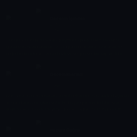
sunulur.
Gecenin İçinden
04:30 - 05:00
Haber
Günün sonunda öne çıkan gelişmeler, dikkat çeken olaylar ve
gündemin sıcak başlıkları bu programda ele alınır. Kısa analizler,
değerlendirmeler ve özetlerle izleyiciye geceye dair kapsamlı bir
bakış sunulur.
Gece Haberleri
05:00 - 05:30
Haber
Gün sona ererken yaşanan önemli gelişmeler, son dakika başlıkları
ve gündemin öne çıkan detayları bu programda derlenir. Kısa
analizler ve özetlerle izleyiciye geceye uygun, net bir gündem
sunulur.
Huzura Doğru
05:30 - 05:45