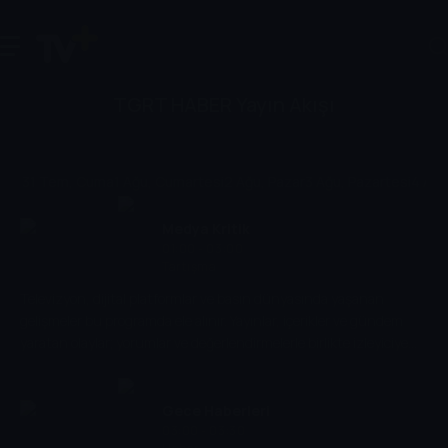
TGRT HABER Yayın Akışı
31 Tem, Cuma
1 Ağu, Cumartesi
2 Ağu, Pazar
3 Ağu, Pazartesi
4 Ağu,
Medya Kritik
01:00 - 03:00
Tartışma
Televizyon, dijital platformlar ve basın dünyasında yaşanan
gelişmeler bu programda ele alınır. Yayınlar, içerikler ve gündem
yaratan olaylar; yorumlar ve değerlendirmelerle birlikte izleyiciye
aktarılır.
Gece Haberleri
03:00 - 03:30