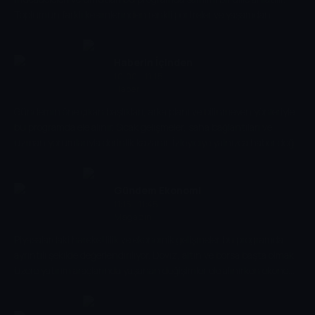
Toplumun farklı kesimlerinden renkli portreler ve yaşamdan
kesitlerle izleyiciye sıcak ve içten bir dünya sunulur.
Haberin İçinden
10:00 - 11:15
Haber
Gündemin öne çıkan başlıkları, arka planı ve bilinmeyen yönleriyle
bu programda ele alınır. Sıcak gelişmeler, saha bağlantıları ve
uzman yorumlarıyla derinlik kazanır. İzleyiciye yalnızca haber değil,
olayların gerçek hikâyesi sunulur.
Gündem Ekonomi
11:15 - 11:45
Magazin
Piyasalardaki hareketlilik ve ekonomik gelişmeler bu programda
ayrıntılı şekilde değerlendiriliyor. Döviz, altın ve borsa başta olmak
üzere yatırım araçlarında yaşanan değişimler ele alınırken ekonomi
gündeminin öne çıkan başlıkları izleyiciye aktarılıyor.