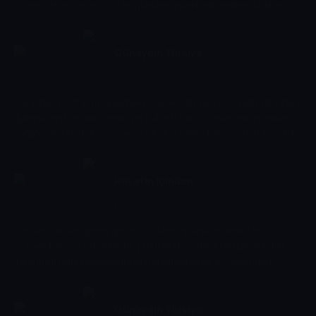
siyaset, ekonomi ve toplum gündemindeki gelişmelerle birlikte
ekrana geliyor. Program, günün haber akışını hızlı ve kapsamlı
şekilde sunuyor.
Günaydın Türkiye
07:00 - 07:50
Eğlence
Güne dair en önemli gelişmeleri, sıcak haberleri ve hayatı yakından
ilgilendiren konuları izleyiciyle buluşturan program; ekonomiden
sağlığa, gündemden yaşamın içinden hikâyelere uzanan içeriğiyle
izleyiciye güvenilir bir rehber olur.
Hayatın içinden
07:50 - 08:00
Magazin
Hayatın içinden gelen gerçek öyküler, insanların sevinçleri,
mücadeleleri ve umutları bu programda samimi bir dille anlatılır.
Toplumun farklı kesimlerinden renkli portreler ve yaşamdan
kesitlerle izleyiciye sıcak ve içten bir dünya sunulur.
Günaydın Türkiye