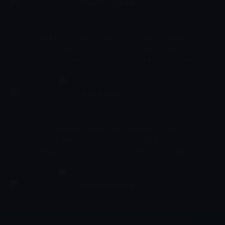
Hayatın içinden
11:45 - 12:00
Magazin
Hayatın içinden gelen gerçek öyküler, insanların sevinçleri,
mücadeleleri ve umutları bu programda samimi bir dille anlatılır.
Toplumun farklı kesimlerinden renkli portreler ve yaşamdan
kesitlerle izleyiciye sıcak ve içten bir dünya sunulur.
Gün Ortası
12:00 - 12:45
Haber
Günün ilk saatlerinde yaşanan önemli gelişmeler, son dakika
haberleri ve gündemin öne çıkan başlıkları bu programda bir araya
gelir. Saha bağlantıları, uzman yorumları ve özet analizlerle
izleyiciye günün fotoğrafı sunulur.
Hayatın içinden
12:45 - 13:00
Magazin
Hayatın içinden gelen gerçek öyküler, insanların sevinçleri,