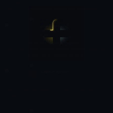
mücadeleleri ve umutları bu programda samimi bir dille anlatılır.
Toplumun farklı kesimlerinden renkli portreler ve yaşamdan
kesitlerle izleyiciye sıcak ve içten bir dünya sunulur.
Gün Ortası
13:00 - 13:45
Haber
Günün ilk saatlerinde yaşanan önemli gelişmeler, son dakika
haberleri ve gündemin öne çıkan başlıkları bu programda bir araya
gelir. Saha bağlantıları, uzman yorumları ve özet analizlerle
izleyiciye günün fotoğrafı sunulur.
Hayatın içinden
13:45 - 14:00
Magazin
Hayatın içinden gelen gerçek öyküler, insanların sevinçleri,
mücadeleleri ve umutları bu programda samimi bir dille anlatılır.
Toplumun farklı kesimlerinden renkli portreler ve yaşamdan
kesitlerle izleyiciye sıcak ve içten bir dünya sunulur.