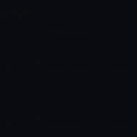
TV8 Yayın Akışı
31 Tem, Cuma
1 Ağu, Cumartesi
2 Ağu, Pazar
3 Ağu, Pazartesi
4 Ağu,
MasterChef Türkiye
Tekrar
00:15 - 02:30
Yarışma
Kıran kırana bir mücadelenin yaşandığı MasterChef Türkiye'de şef
adayları şampiyonluk kupasını kazanmak için tezgah başına
geçiyor. Uzun maratonun sonunda yalnızca bir kişi Türkiye'nin
yeni MasterChef'i olma gururunu yaşayacak ve büyük ödülün de
sahibi olacak.
Doktor Aksoy
Tekrar
02:30 - 04:30