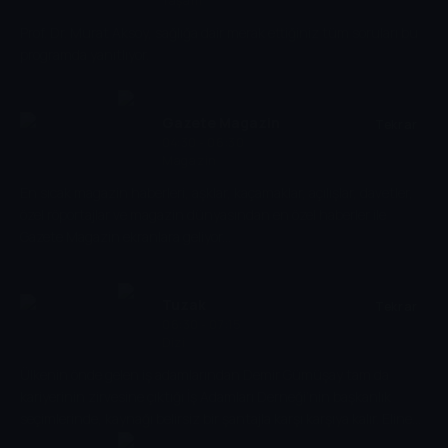
Yaşam
Prof. Dr. Murat Aksoy, sağlığa dair merak ettiğiniz tüm soruları bu
programda yanıtlıyor.
Gazete Magazin
Tekrar
04:30 - 06:30
Magazin
En sıcak magazin haberleri, aşklar, kaçamaklar, açılışlar, davetler,
özel röportajlar ve magazin dünyasından en özel haberler ile
Gazete Magazin ekranlara geliyor...
Tuzak
Tekrar
06:30 - 07:15
Dizi
Ülkenin önde gelen iş adamlarından Demir Gümüşay tam da
kariyerinin zirvesine çıktığı İş Adamları Derneği’nin başkanlık
seçimlerinde, kaynağı belirsiz bir şantajla karşı karşıya kalır. Eline
tutuşturulan usb’de tüm itibarını ve muhafazakâr iş adamı imajını