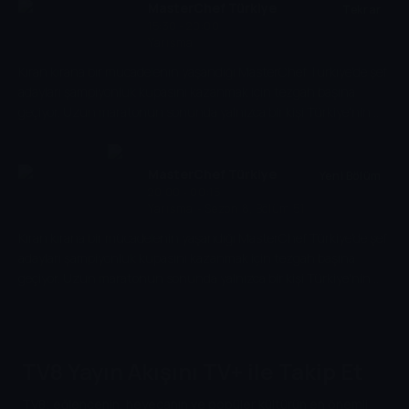
MasterChef Türkiye
Tekrar
15:30 - 20:00
Yarışma
Kıran kırana bir mücadelenin yaşandığı MasterChef Türkiye'de şef
adayları şampiyonluk kupasını kazanmak için tezgah başına
geçiyor. Uzun maratonun sonunda yalnızca bir kişi Türkiye'nin
yeni MasterChef'i olma gururunu yaşayacak ve büyük ödülün de
sahibi olacak.
MasterChef Türkiye
Yeni Bölüm
20:00 - 00:15
Yarışma
-
Sezon 8, Bölüm 51
Kıran kırana bir mücadelenin yaşandığı MasterChef Türkiye'de şef
adayları şampiyonluk kupasını kazanmak için tezgah başına
geçiyor. Uzun maratonun sonunda yalnızca bir kişi Türkiye'nin
yeni MasterChef'i olma gururunu yaşayacak ve büyük ödülün de
sahibi olacak.
TV8 Yayın Akışını TV+ ile Takip Et
TV8; eğlencenin, heyecanın ve popüler kültürün en önemli