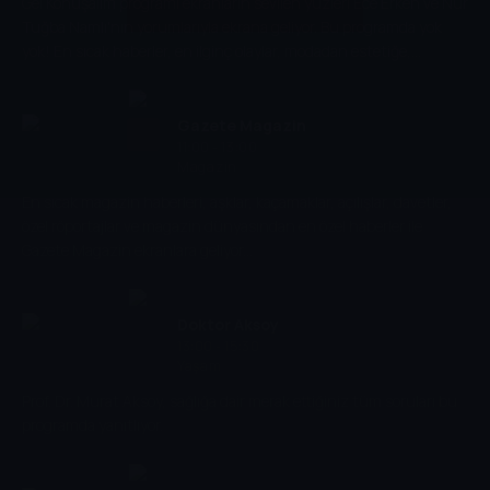
Gel Konuşalım programı ekranların sevilen yüzleri Ece Erken ve Nur
Tuğba Namlı'nın yorumlarıyla ekrana geliyor. Bu programda yok
yok! En sıcak haberler, en ilginç olaylar, modadan estetiğe,
spordan ilişkiye, ünlülerin özel hayatlarından sokaktaki yaşama
dair ne varsa kadın ve erkek gözünden Gel Konuşalım'da
yorumlanıp, tartışılıyor.
Gazete Magazin
11:00 - 13:00
Magazin
En sıcak magazin haberleri, aşklar, kaçamaklar, açılışlar, davetler,
özel röportajlar ve magazin dünyasından en özel haberler ile
Gazete Magazin ekranlara geliyor...
Doktor Aksoy
13:00 - 15:30
Yaşam
Prof. Dr. Murat Aksoy, sağlığa dair merak ettiğiniz tüm soruları bu
programda yanıtlıyor.