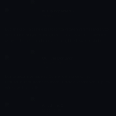
Kutup Köpekleri 3
20:00 - 21:45
Film
Buzlarla kaplı Taigasville kasabasında yaşayan yaramaz mors Otto,
gizemli bir kitabı yanlışlıkla açınca kendini rüya dolu, fantastik bir
dünyada bulur! Yanında her zamanki gibi akıllı ve cesur Jade,
eğlenceli PB ve hızlı Swifty vardır. Bu dostlar, karlar altındaki
büyülü sırrı çözmek için birlikte heyecan dolu bir yolculuğa çıkar.
Eve dönebilmek için Otto'nun dostluğun gücüne ve kalbinin
Gullıver Dönüyor
sıcaklığına inanması gerekir.
21:45 - 23:30
Film
Dünya gezgini ve maceracı Gulliver, daha önce komşu
Blefuscu'nun düşman filosundan kurtardığı kasaba olan Lilliput'a
dönmeye davet edilir.
A.r.c.h.ı.e. 2
23:30 - 01:15
Film