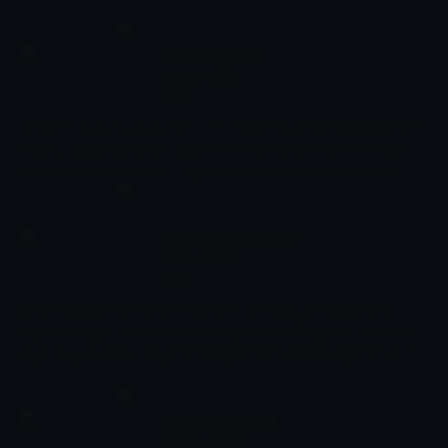
Köfte Yağmuru
02:30 - 04:15
Film
Bir dahi olduğunu düşünen Flint Lockwood'un icat ettiği şeylerin
hiç biri, dişe dokunur bir işe yaramamaktadır. Annesi tarafından
her zaman desteklenen Flint, annesinin ölümünün ardından
babası tarafından destek görmez. Toplum, ekonomik kriz
yaşamaktadır ve Flint bu kez, suyu yemeğe çeviren bir cihaz icat
eder. Ancak bir terslik sonucu cihaz, atmosfere çıkar ve yağmur
Şirinler 3: Kayıp Köy
yerine yemek yağmaya başlar.
04:15 - 06:00
Film
Smurfette ve onun en iyi arkadaşları Brainy, Clumsy ve Hefty
heyecan ve gerilim dolu bir maceraya atılırlar. Gargamel'den önce
kayıp köyü bulmak isteyen arkadaşları tehlike ve aksiyon dolu bir
yolculuk beklemektedir. Kayıp köyü ararken Şirinler tarihindeki en
büyük sırrı da keşfedeceklerdir.
Mumya Hikayesi
06:00 - 07:45