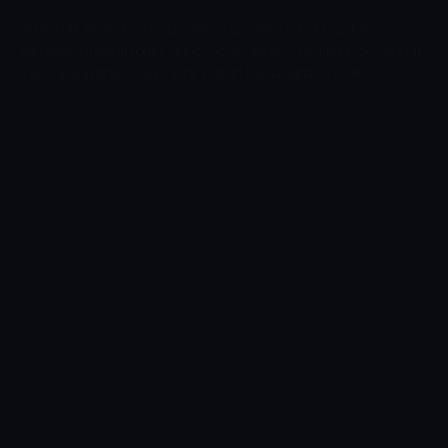
Serinin ilk filminde arkadaş olan süper zeka robot köpek ile
karnaval sahibinin oğlu, genç çocuk Gregory, bu filmde de yeni bir
maceraya atılırlar. Gregory, bir kişinin karnavalda hırsızlık
yaptığından şüphelenir ve suçluyu bulmak için arkadaşından
yardım ister.