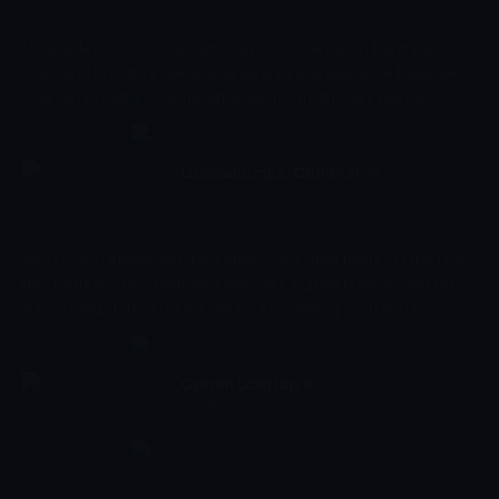
Film
Üç arkadaş, sonsuz uykularından nasıl uyandıkları bilinmeyen bir
mumya güruhunun saldırısıyla karşı karşıya kalırlar. Meksika'daki
Guanajuato isimli bu yerde arkadaşlarını mumyaların elinden
kurtarmaya çalışırken aslında tuzağa düşürülmüş olduklarını da
anlayamazlar.
Goosebumps: Canavarlar
07:45 - 09:26
Firarda
Film
Young Zach moves with his parents to a small town. On the first
day, he meets his charming neighbour named Hannah and her
very strange father Robert Stine. One evening Zach and his
friend find a lot of books with locks in the house of Zach's
neighbours. Having opened one of them, the guys release a
terrible monster. Robert turns out to be a famous writer and
Orman Dostları 4
author of the popular series for teens - Horror, who has
09:26 - 09:45
Film
imprisoned the real monsters.