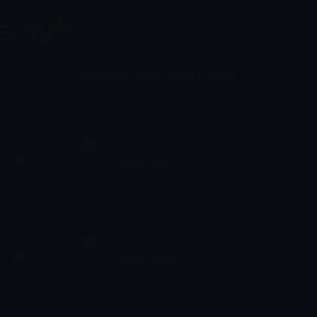
SİNEMA AİLE Yayın Akışı
2 Ağu, Pazar
3 Ağu, Pazartesi
4 Ağu, Salı
5 Ağu, Çarşamba
6 Ağu, P
Orman Dostları
01:00 - 01:37
Film
Orman dostları ormanı ve doğayı korumak için iş başında...
Orman Dostları
01:37 - 02:30
Film
Orman dostları ormanı ve doğayı korumak için iş başında...