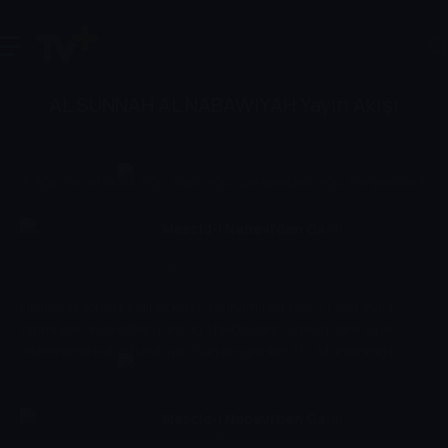
AL SUNNAH AL NABAWIYAH Yayın Akışı
3 Ağu, Pazartesi
4 Ağu, Salı
5 Ağu, Çarşamba
6 Ağu, Perşembe
7 Ağ
Mescid-i Nebevi'den Canlı
00:00 - 03:00
Yayın
Dini
Hicretten sonra Medine'de Hz. Muhammed (S.A.V.) ve ashabı
tarafından inşa edilen Mescid-i Nebevi'den yapılan canlı yayın
müminlerle buluşturuluyor. Son peygamber Hz. Muhammed
(S.A.V.)in kabri de Mescid-i Nebevi'de bulunuyor.
Mescid-i Nebevi'den Canlı
03:00 - 06:00
Yayın