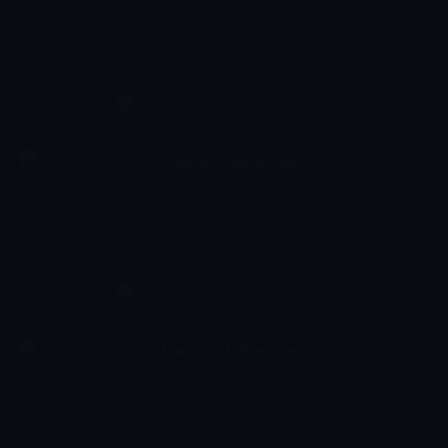
Dini
Hicretten sonra Medine'de Hz. Muhammed (S.A.V.) ve ashabı
tarafından inşa edilen Mescid-i Nebevi'den yapılan canlı yayın
müminlerle buluşturuluyor. Son peygamber Hz. Muhammed
(S.A.V.)in kabri de Mescid-i Nebevi'de bulunuyor.
Mescid-i Nebevi'den Canlı
06:00 - 09:00
Yayın
Dini
Hicretten sonra Medine'de Hz. Muhammed (S.A.V.) ve ashabı
tarafından inşa edilen Mescid-i Nebevi'den yapılan canlı yayın
müminlerle buluşturuluyor. Son peygamber Hz. Muhammed
(S.A.V.)in kabri de Mescid-i Nebevi'de bulunuyor.
Mescid-i Nebevi'den Canlı
09:00 - 12:00
Yayın
Dini
Hicretten sonra Medine'de Hz. Muhammed (S.A.V.) ve ashabı