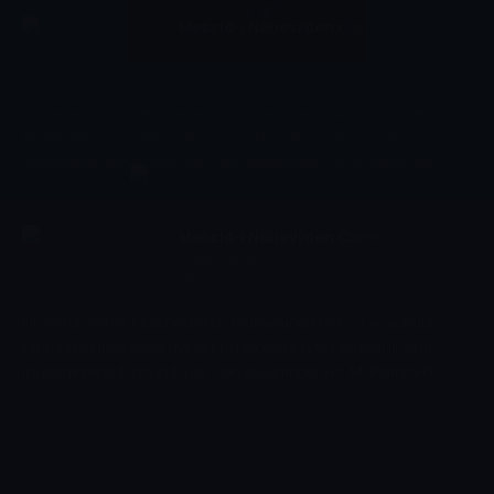
Mescid-i Nebevi'den Canlı
18:00 - 21:00
Yayın
Dini
Hicretten sonra Medine'de Hz. Muhammed (S.A.V.) ve ashabı
tarafından inşa edilen Mescid-i Nebevi'den yapılan canlı yayın
müminlerle buluşturuluyor. Son peygamber Hz. Muhammed
(S.A.V.)in kabri de Mescid-i Nebevi'de bulunuyor.
Mescid-i Nebevi'den Canlı
21:00 - 00:00
Yayın
Dini
Hicretten sonra Medine'de Hz. Muhammed (S.A.V.) ve ashabı
tarafından inşa edilen Mescid-i Nebevi'den yapılan canlı yayın
müminlerle buluşturuluyor. Son peygamber Hz. Muhammed
(S.A.V.)in kabri de Mescid-i Nebevi'de bulunuyor.