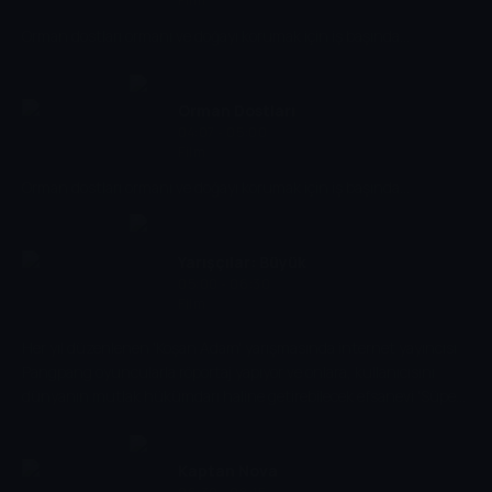
Film
Orman dostları ormanı ve doğayı korumak için iş başında...
Orman Dostları
04:07 - 05:00
Film
Orman dostları ormanı ve doğayı korumak için iş başında...
Yarışçılar: Büyük
05:00 - 06:30
Hesaplaşma
Film
Her yıl düzenlenen 'Koşan Adam' yarışmasında internet yayıncısı
Pangpang oyuncularla röportaj yapıyor ve onlara, kullanıcısını
dünyanın mutlak hükümdarı haline getirebilecek efsanevi 'Süper
Kemer'i anlatıyor! Yarışçılardan Zürafa Lonky, Süper Kemer'i almak
için sabah erkenden gizlice dışarı çıkar, ancak diğerlerinin de aynı
fikirde olduğunu görünce şok olur. Yarışçılar Pangpang'ın
Kaptan Nova