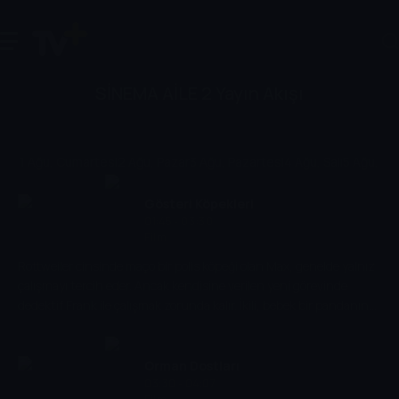
SİNEMA AİLE 2 Yayın Akışı
1 Ağu, Cumartesi
2 Ağu, Pazar
3 Ağu, Pazartesi
4 Ağu, Salı
5 Ağu, Ç
Gösteri Köpekleri
01:45 - 03:30
Film
Rottweiler cinsinde maço bir polis köpeği olan Max, genelde yalnız
çalışmayı tercih eder. Ancak kendisine verilen yeni görevinde
dedektif Frank ile çalışmak zorunda kalır. İkili, bebek bir pandanın
kaçırılmasını da içeren, hayvan kaçakçılığına karşı yapılan bir
operasyon yürütmeye başlar. Bu operasyon kapsamında Max, kılık
değiştirerek prestijli bir köpek şovunda gösteri köpeği olur.
Orman Dostları
03:30 - 04:07