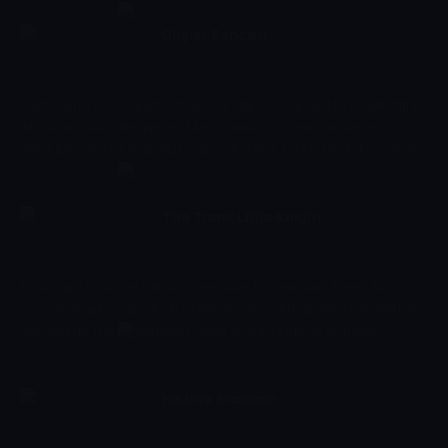
neighbours. Having opened one of them, the guys release a
terrible monster. Robert turns out to be a famous writer and
Düşler Bahçesi
author of the popular series for teens - Horror, who has
19:15 - 21:45
Film
imprisoned the real monsters.
Matt Damon ve Scarlett Johansson'dan, duygu yüklü bir aile filmi.
İki çocuk babası Benjamin (Matt Damon), karısını kaybetmiştir.
Ailesi için yeni bir başlangıç yapmak adına, içinde bir de hayvanat
bahçesi bulunan büyük bir ev satın alır. Hayvanat bahçesinin
ciddi bir tadilata ihtiyacı vardır. Benjamin ve hayvanat bahçesinin
müdürü Kelly (Scarlett Johansson), tadilat için kolları sıvar. Fakat
The Trenk Little Knight
kısa süre sonra finansal sorunlar yaşamaya başlarlar. Hayvanat
21:45 - 23:15
Film
bahçesini tekrar halkın ziyaretine açıp para kazanabilmek içinse
belediyenin kontrolünden geçmeleri gerekmektedir.
Kötü kalpli Lord Wertolt'un kölesi olan 10 yaşındaki Trenk, bir
şovalye olmak ve ailesini kurtarmak istemektedir. Kılıcı kendinden
ağır olsa da Trenk, yılmadan çalışır ve sonunda en acımasız
ejderhalara karşı duracak gücü kendinde bulur…
Hazine Avcısının
23:15 - 01:00
Maceraları ve Zümrüt
Film
Tablet