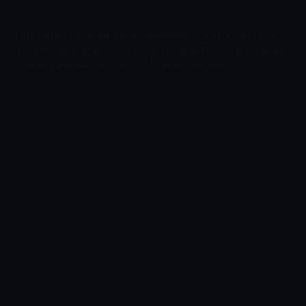
Tad'in en büyük hayali arkeolog meslektaşları tarafından kabul
görmektir ama sakar yapısı buna engel oluyordur. Nadir bulunan
bir lahiti yanlışlıkla tahrip edince bir lanet gerçekleşir ve
arkadaşlarının hayatı tehlikeye girer. Belzoni ve Jeff mumyayı
kurtarır ve heyecan dolu bir maceranın başlar.