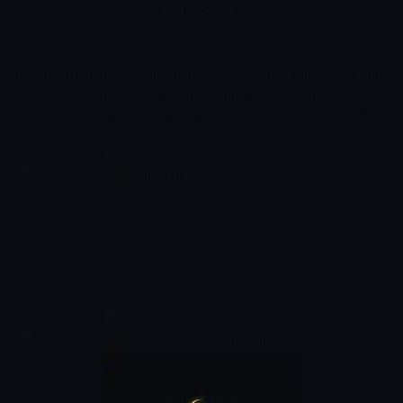
Robot Düşleri
10:00 - 12:00
Film
Dog, Manhattan'da yaşamaktadır ve yalnızlıktan bıkmıştır, bir gün
kendine Robot bir arkadaş yapmaya karar verir. 80'ler New
York'unda, dönem müziklerinin ritimleri eşliğinde Dog ve Robot
şehrin keyfini çıkarır. Bir yaz gecesi Dog, Robot'u sahilde terk
etmek zorunda kalır. Bir daha karşılaşabilecekler midir?
Köfte Yağmuru
12:00 - 13:45
Film
Bir dahi olduğunu düşünen Flint Lockwood'un icat ettiği şeylerin
hiç biri, dişe dokunur bir işe yaramamaktadır. Annesi tarafından
her zaman desteklenen Flint, annesinin ölümünün ardından
babası tarafından destek görmez. Toplum, ekonomik kriz
yaşamaktadır ve Flint bu kez, suyu yemeğe çeviren bir cihaz icat
eder. Ancak bir terslik sonucu cihaz, atmosfere çıkar ve yağmur
Yourland'e Yolculuk
yerine yemek yağmaya başlar.
13:45 - 15:30
Film
Evden kaçan 10 yaşındaki Riki, gizemli bir imdat çağrısını takip