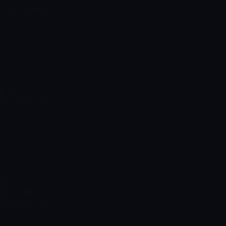
k'ın Türk halk
estra
bir repertuvar
lerimizin ve
 Ortak, konuk
rumu izleyiciyle