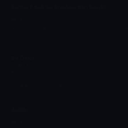
Sümer Ezgü İle Anadolu'dan Geldik
11:30 - 12:00
Müzik
Programda, Sümer Ezgü'nün sunumuyla Türk halk müziğine
eden müzik ustalarının icralarına yer veriliyor.
Bir Ömür
12:00 - 12:45
Belgesel
Türk müziğinde iz bırakmış isimler, bire bir anlatımlarıyla e
hikâyelerini bir ömürde deriyor...
Aşikâr
12:45 - 13:45
Müzik