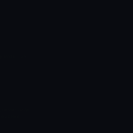
ogramda, Türk
ılarıylamüziğe
leyicilere