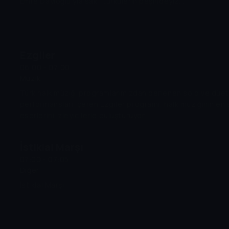
Emre Dayıoğlu'yla saklı türkülerin peşindeyiz...
Ezgiler
06:00 - 07:00
Müzik
Türk halk müziği programlarımızdan derlenen solo ve düet
performansları içeren Ezgiler programı, halk müziğinin en 
eserlerini izleyicilerle buluşturuyor.
İstiklal Marşı
07:00 - 07:05
Diğer
İstiklal Marşı