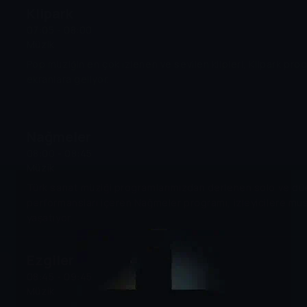
Klipark
07:05 - 08:00
Müzik
Pop müziğin en çok izlenen ve sevilen klipleri, Klipark pro
ekranlara geliyor.
Nağmeler
08:00 - 08:45
Müzik
Türk sanat müziği programlarımızdan derlenen solo ve dü
performansları içeren Nağmeler programı, izleyicilere musi
yaşatıyor.
Ezgiler
08:45 - 09:45
Müzik