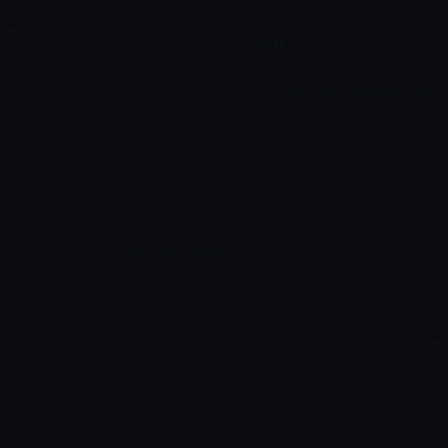
Dizi
Film
Canlı TV
Spor
Belgesel
Ç
Anasayfa
/
Canlı Tv
/
Yayın Akışı
/
TRT MÜZİK Yayın Akışı
30 Tem, Perşembe
31 Tem, Cuma
1