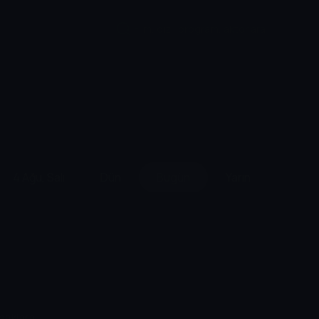
4 Ağu, Salı
Dün
Bugün
Yarın
8 Ağu
şaklara