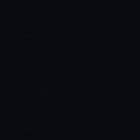
Tuğçe Pala ile akustik eserler...
Sazlar Söylüyor
13:45 - 14:00
Müzik
TRT İzmir Radyosu saz sanatçılarının bir araya geldiği pr
halk müziğinin öne çıkan eserleri icra ediliyor.
Sinan'la Sahnede
14:00 - 15:00
Diğer
Sinan Akçıl, bu programda müzik dünyasının sevilen sanatç
dair sohbet ediyor. Sohbetler ve piyano tınıları eşliğinde iz
keyifli bir program sunuyor.