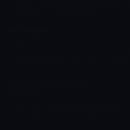
aktarılması amacıyla hazırlanan, Erol Parlak ve Deniz Topra
müziği eserlerini icra edeceği bir programdır.
Bir Hoş Seda
02:00 - 03:00
Müzik
Müzik dünyasının en sevilen şarkıları; Baki Kemancı'nın ork
şefliğinde, Seda Gökkadar'ın yorumu ve sunumuyla seçkin 
eşliğinde ekrana geliyor.
Züleyha İle Sınırsız Ezgiler
03:00 - 04:00
Müzik
Züleyha Ortak'ın sunumuyla ekrana gelen programda, türkü
ezgilerimizin en sevilen örneklerine yer veriliyor. Züleyha
sanatçılarla birlikte türkü ve ezgilere getirdikleri farklı yo
buluşturuyor.