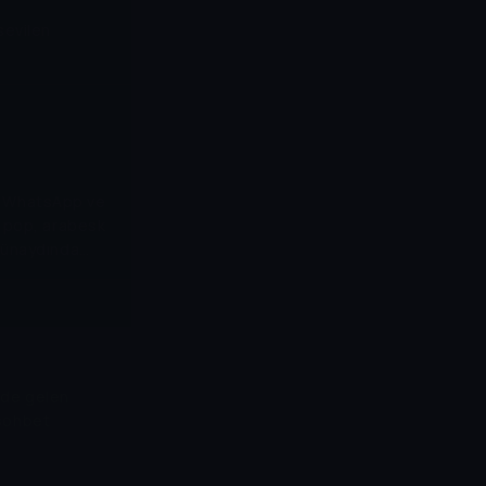
sevilen
, pop, arabesk
 Günaydında
nde gelen
 sohbet