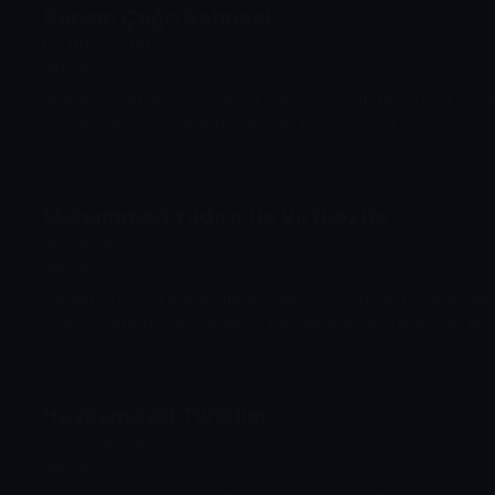
Serkan Çağrı Sahnesi
04:00 - 05:00
Müzik
Serkan Çağrı ve konuklarıyla klarnet eşliğinde şarkılar ekra
sevilen şarkılar, klarnetin sesiyle bütünleşiyor.
Muhammed Yıldırır İle Virtüozite
05:00 - 05:30
Müzik
Keman virtüözü Muhammed Yıldırır'ın sunduğu programda,
keyifli sohbetler eşliğinde virtüözlerin evrensel tınıları ekr
Heybemdeki Türküler
05:30 - 06:00
Müzik