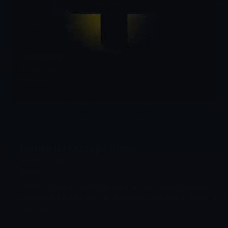
Türk halk müziği programlarımızdan derlenen solo ve düet
performansları içeren Ezgiler programı, halk müziğinin en 
eserlerini izleyicilerle buluşturuyor.
Günaydın
09:45 - 10:45
Eğlence
İzleyicilerimizin 0 ( 553 ) 610 28 12 numaralı hat aracılığıyla WhatsApp ve
bip uygulamalarından; Türk halk müziği, Türk sanat müziği
ve rap müzik türlerinde gönderdiği istek video mesajları
yayımlanıyor.
Melike İle Müziğin Ritmi
10:45 - 11:30
Diğer
Melike Öcalan'ın sunduğu programda, müzik dünyasının ö
isimleriyle sevilen şarkılar eşliğinde müziğe dair keyifli bir
yapılıyor.