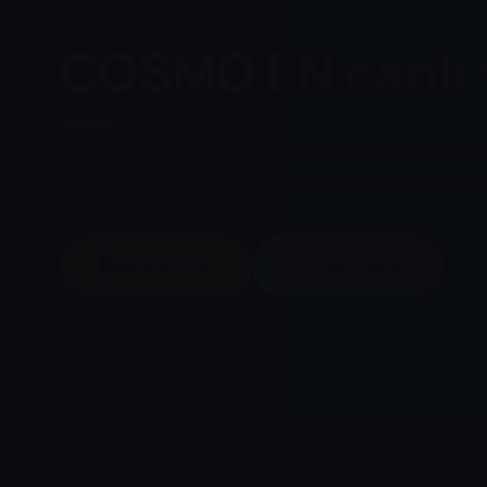
COSMO EN
canlı 
Yaş Almanın Sırları
CANLI
Osteoporoz, kemiklerin kırılganlaşıp kolayca kırıldığı bir hast
genellikle yaşla birlikte kötüleşir. Michael Mosley, vücudu, kemi
inceler.
Hemen İzle
Yayın Akışı