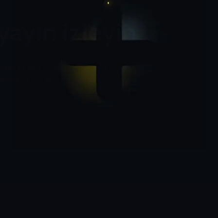
yayın izleyin
alıktır. Kadınlarda daha yaygındır ve
kleri ve kasları sağlıklı tutmanın yollarını