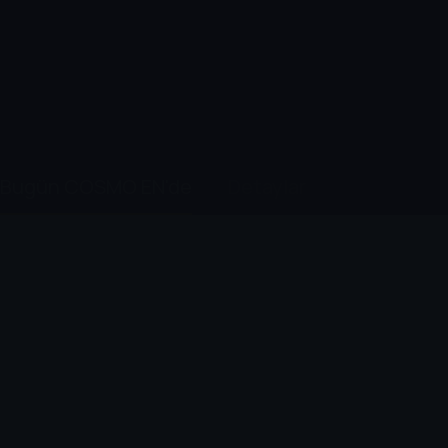
Bugün COSMO EN'de
Detaylar
Ölümcül Dinozorlar
Andy'nin Yaban Maceraları
Andy'nin Yab
Cihazlar
Öne Çıkanlar