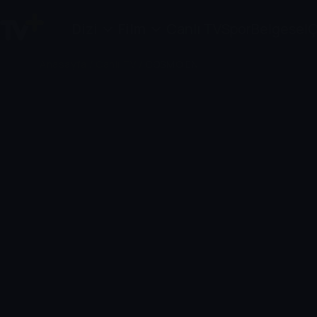
Dizi
Film
Canlı TV
Spor
Belgesel
Ç
Anasayfa
/
Canlı TV
/
COSMO EN