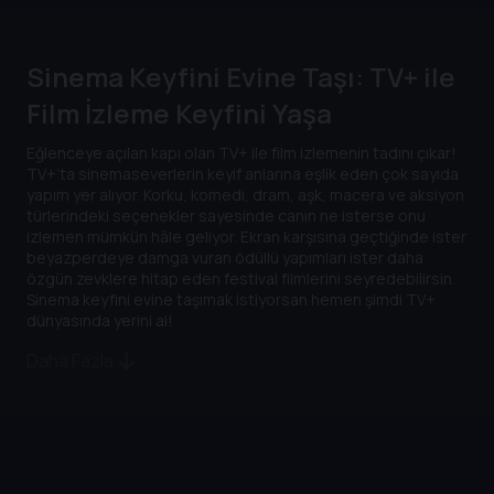
Sinema Keyfini Evine Taşı: TV+ ile
Film İzleme Keyfini Yaşa
Eğlenceye açılan kapı olan TV+ ile film izlemenin tadını çıkar!
TV+’ta sinemaseverlerin keyif anlarına eşlik eden çok sayıda
yapım yer alıyor. Korku, komedi, dram, aşk, macera ve aksiyon
türlerindeki seçenekler sayesinde canın ne isterse onu
izlemen mümkün hâle geliyor. Ekran karşısına geçtiğinde ister
beyazperdeye damga vuran ödüllü yapımları ister daha
özgün zevklere hitap eden festival filmlerini seyredebilirsin.
Sinema keyfini evine taşımak istiyorsan hemen şimdi TV+
dünyasında yerini al!
Daha Fazla