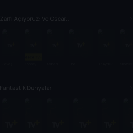
Zarfı Açıyoruz: Ve Oscar...
Sadece TV+'ta
Savaş
Konsey
Minari
The
Bir Ayrılık
Silahlar
Üstüne
Substance
Savaş
Fantastik Dünyalar