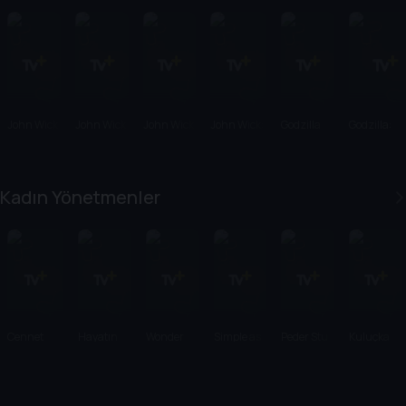
John Wick
John Wick
John Wick
John Wick:
Godzilla
Godzilla:
2
3
Chapter 4
Canavarla
Kralı
Kadın Yönetmenler
Cennet
Hayatın
Wonder
Simple as
Peder Stu
Kuluçka
Tepeleri
Yolları
Woman
Water
1984