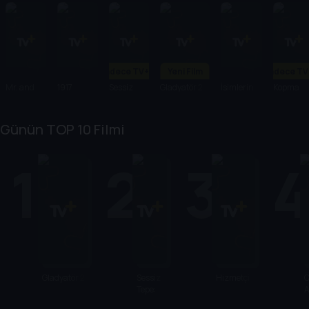
Sadece TV+'ta
Yeni Film
Sadece TV
Mr. and
1917
Sessiz
Gladyatör 2
İsimlerin
Kopma
Mrs.
Tepe:
Şarkısı
Noktası
Aslan
Dönüş
Günün TOP 10 Filmi
1
2
3
Gladyatör 2
Sessiz
Hizmetçi
Tepe:
Dönüş