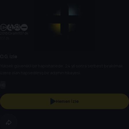
2018
|
Dram
|
107 dk
107 dk
O.G. İzle
Yüksek güvenlikli bir hapishanede, 24 yıl sonra serbest bırakılmak
üzere olan hapsedilmiş bir adamın hikayesi.
HD
Hemen İzle