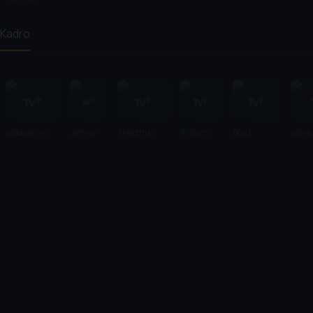
Kadro
Madeleine
Jeffrey
Theothus
William
Boyd
Mare
Sackler
Wright
Carter
Fichtner
Holbrook
Winn