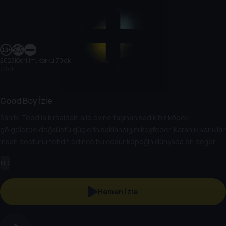
2025
|
Gerilim, Korku
|
70 dk
70 dk
Good Boy İzle
Sahibi Todd’la kırsaldaki aile evine taşınan sadık bir köpek,
gölgelerde doğaüstü güçlerin saklandığını keşfeder. Karanlık varlıklar
insan dostunu tehdit edince bu cesur köpeğin dünyada en değer
verdiği kişiyi korumak için mücadele etmesi gerekir.
HD
Hemen İzle