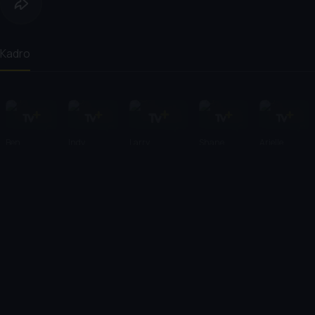
Kadro
Ben
Indy
Larry
Shane
Arielle
Leonberg
Fessenden
Jensen
Friedman