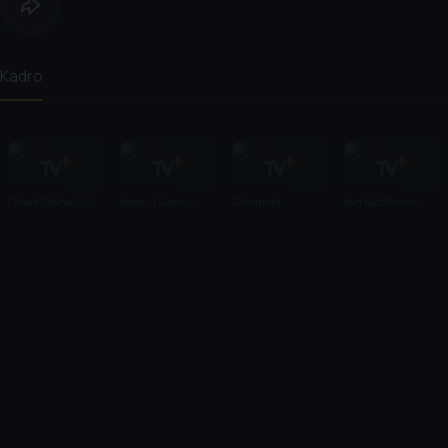
Kadro
Chad Stahelski
Keanu Reeves
Riccardo
Ian McShane
Scamarcio