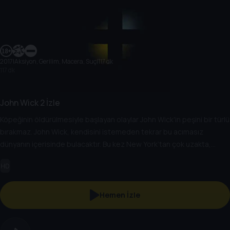
2017
|
Aksiyon, Gerilim, Macera, Suç
|
117 dk
117 dk
John Wick 2 İzle
Köpeğinin öldürülmesiyle başlayan olaylar John Wick'in peşini bir türlü
bırakmaz. John Wick, kendisini istemeden tekrar bu acımasız
dünyanın içerisinde bulacaktır. Bu kez New York’tan çok uzakta,
Roma sokaklarında intikam peşinde koşar. Emekli tetikçi, eski
HD
ortağından dolayı İtalya'nın başkentinde birbirinden güçlü çetelerle
tek başına mücadele etmek zorunda kalır.
Hemen İzle