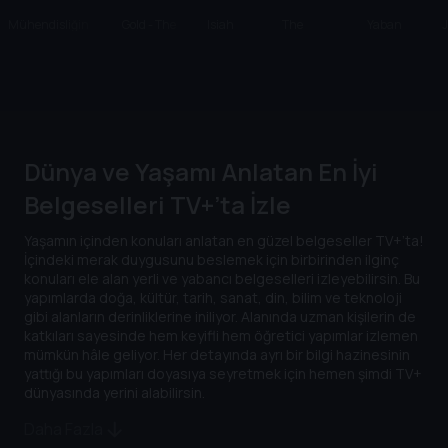
Mühendisliğin
Gold - The
Isiah
The
Yaban
Felaketle Sınavı
Currency OF
Bayramı
Welcome
Evler
J
Greed
Table
Dünya ve Yaşamı Anlatan En İyi
Belgeselleri TV+’ta İzle
Yaşamın içinden konuları anlatan en güzel belgeseller TV+’ta!
İçindeki merak duygusunu beslemek için birbirinden ilginç
konuları ele alan yerli ve yabancı belgeselleri izleyebilirsin. Bu
yapımlarda doğa, kültür, tarih, sanat, din, bilim ve teknoloji
gibi alanların derinliklerine iniliyor. Alanında uzman kişilerin de
katkıları sayesinde hem keyifli hem öğretici yapımlar izlemen
mümkün hâle geliyor. Her detayında ayrı bir bilgi hazinesinin
yattığı bu yapımları doyasıya seyretmek için hemen şimdi TV+
dünyasında yerini alabilirsin.
Daha Fazla