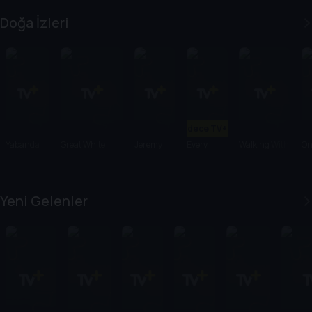
All Lies
Billionaire
Doğa İzleri
Sadece TV+'ta
Yabanda
Great White
Jeremy
Every
Walking With
On
100 Gün
Intersection
Wade's
Little
Elephants
Ea
Dark
Thing
Waters
Yeni Gelenler