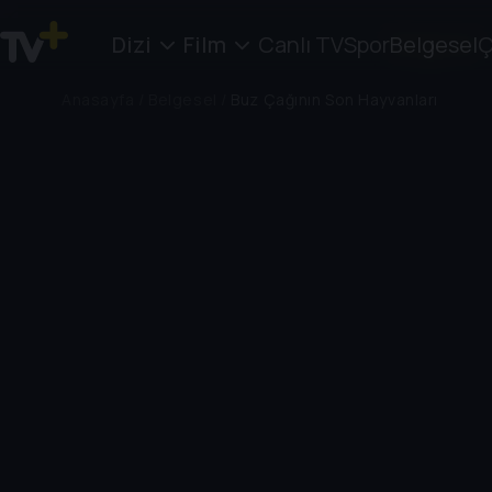
Dizi
Film
Canlı TV
Spor
Belgesel
Ç
Anasayfa
/
Belgesel
/
Buz Çağının Son Hayvanları