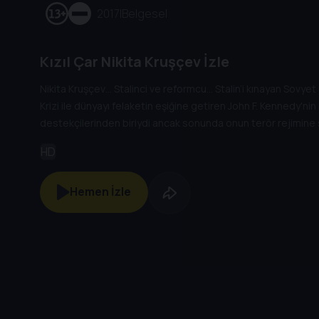
2017
|
Belgesel
Kızıl Çar Nikita Kruşçev İzle
Nikita Kruşçev… Stalinci ve reformcu… Stalin’i kınayan Sovyet
Krizi ile dünyayı felaketin eşiğine getiren John F. Kennedy'nin 
destekçilerinden biriydi ancak sonunda onun terör rejimine s
tarihçilerle yapılan röportajlarla birlikte Sovyet tarihinin bi
HD
sunuyor.
Hemen İzle