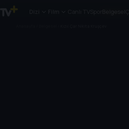
Dizi
Film
Canlı TV
Spor
Belgesel
Ç
Anasayfa
/
Belgesel
/
Kızıl Çar Nikita Kruşçev