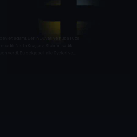
 devlet adamı. Berlin Duvarı ve Küba Füze
muadili. Nikita Kruşçev, Stalin’in sadık
on verdi. Bu belgesel, aile üyeleri ve
r dönemine ve onun hayatına bir bakış